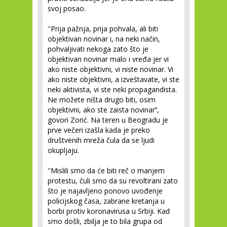
svoj posao.
''Prija pažnja, prija pohvala, ali biti
objektivan novinar i, na neki način,
pohvaljivati nekoga zato što je
objektivan novinar malo i vređa jer vi
ako niste objektivni, vi niste novinar. Vi
ako niste objektivni, a izveštavate, vi ste
neki aktivista, vi ste neki propagandista.
Ne možete ništa drugo biti, osim
objektivni, ako ste zaista novinar’’,
govori Zorić. Na teren u Beogradu je
prve večeri izašla kada je preko
društvenih mreža čula da se ljudi
okupljaju.
''Mislili smo da će biti reč o manjem
protestu, čuli smo da su revoltirani zato
što je najavljeno ponovo uvođenje
policijskog časa, zabrane kretanja u
borbi protiv koronavirusa u Srbiji. Kad
smo došli, zbilja je to bila grupa od