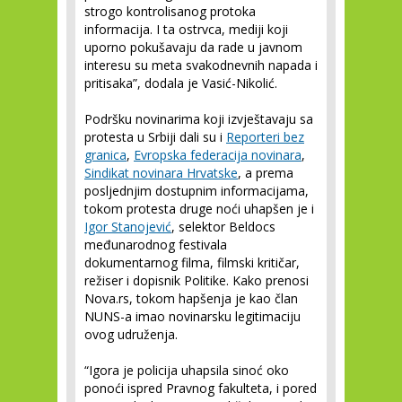
strogo kontrolisanog protoka
informacija. I ta ostrvca, mediji koji
uporno pokušavaju da rade u javnom
interesu su meta svakodnevnih napada i
pritisaka”, dodala je Vasić-Nikolić.
Podršku novinarima koji izvještavaju sa
protesta u Srbiji dali su i
Reporteri bez
granica
,
Evropska federacija novinara
,
Sindikat novinara Hrvatske
, a prema
posljednjim dostupnim informacijama,
tokom protesta druge noći uhapšen je i
Igor Stanojević
, selektor Beldocs
međunarodnog festivala
dokumentarnog filma, filmski kritičar,
režiser i dopisnik Politike. Kako prenosi
Nova.rs, tokom hapšenja je kao član
NUNS-a imao novinarsku legitimaciju
ovog udruženja.
“Igora je policija uhapsila sinoć oko
ponoći ispred Pravnog fakulteta, i pored