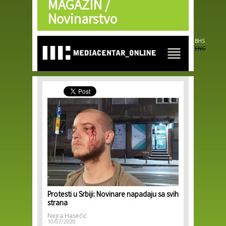
MAGAZIN /
Skip to
main
Novinarstvo
content
BHS
ENG
Protesti u Srbiji: Novinare napadaju sa svih
strana
Nejra Hasečić
10/07/2020