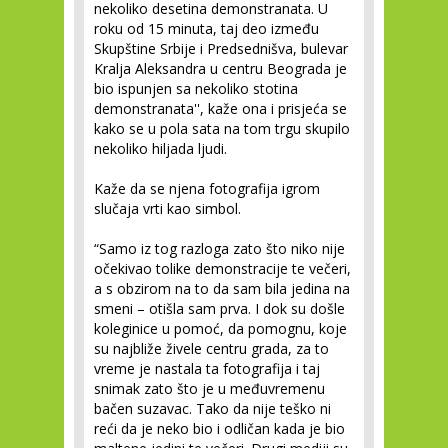
nekoliko desetina demonstranata. U
roku od 15 minuta, taj deo između
Skupštine Srbije i Predsednišva, bulevar
Kralja Aleksandra u centru Beograda je
bio ispunjen sa nekoliko stotina
demonstranata'', kaže ona i prisjeća se
kako se u pola sata na tom trgu skupilo
nekoliko hiljada ljudi.
Kaže da se njena fotografija igrom
slučaja vrti kao simbol.
“Samo iz tog razloga zato što niko nije
očekivao tolike demonstracije te večeri,
a s obzirom na to da sam bila jedina na
smeni – otišla sam prva. I dok su došle
koleginice u pomoć, da pomognu, koje
su najbliže živele centru grada, za to
vreme je nastala ta fotografija i taj
snimak zato što je u međuvremenu
bačen suzavac. Tako da nije teško ni
reći da je neko bio i odličan kada je bio