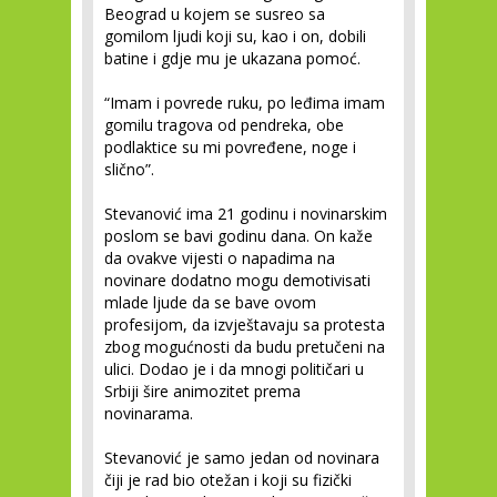
Beograd u kojem se susreo sa
gomilom ljudi koji su, kao i on, dobili
batine i gdje mu je ukazana pomoć.
“Imam i povrede ruku, po leđima imam
gomilu tragova od pendreka, obe
podlaktice su mi povređene, noge i
slično”.
Stevanović ima 21 godinu i novinarskim
poslom se bavi godinu dana. On kaže
da ovakve vijesti o napadima na
novinare dodatno mogu demotivisati
mlade ljude da se bave ovom
profesijom, da izvještavaju sa protesta
zbog mogućnosti da budu pretučeni na
ulici. Dodao je i da mnogi političari u
Srbiji šire animozitet prema
novinarama.
Stevanović je samo jedan od novinara
čiji je rad bio otežan i koji su fizički