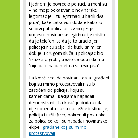
i jednom je povredio po ruci, a meni su
– na moje pokazivanje novinarske
legitimacije – tu legitimaciju bacili dva
puta”, kaže Latković i dodaje kako joj
se prvi put policajac izvinio jer je
umjesto novinarske legitimacije mislio
da je telefon, te da je to uradio jer
policajci nisu željeli da budu snimljeni,
dok je u drugom slučaju policajac bio
“izuzetno grub”, tražio da odu i da mu
“nije palo na pamet da se izvinjava”.
Latković tvrdi da novinari i ostali građani
koji su mirno protestvovali nisu bili
zaštićeni od policije, koju su
kamenicama i bakljama napadali
demonstranti. Latković je dodala i da
nije upoznata da su nadležne institucije,
policija i tužilaštvo, pokrenuli postupke
za policajce koji su napadali novinarske
ekipe i
građane koji su mirno
protestvovali
.