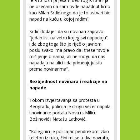
je RTS loš i ja jesam deo tog RTS-a i ja
ne osećam da sam ovde napadnut lično
kao Milan Srdić nego da je to ustvari bio
napad na kuću u kojoj radim”.
Srdić dodaje i da su novinari zapravo
“jedan list na vetru kojeg svi napadaju”,
i da zbog toga što je riječ o javnom
poslu svako ima pravo da iznese “svoje
mišljenje o nama, ali ne mogu da nas
napadaju na ulici i da primenjuju silu
prema novinarima”.
Bezbjednost novinara i reakcije na
napade
Tokom izvještavanja sa protesta u
Beogradu, policija je drugu večer napala
i novinarke portala Nova.rs Milicu
Božinović i Natašu Latković.
“Koleginici je policajac pendrekom izbio
telefon iz ruku, čini mi se u dva navrata,