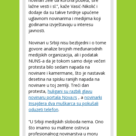
novinari žele da korona pobedi, šire
lažne vesti i sl.”, kaže Vasić-Nikolić i
dodaje da su takve tvrdnje upućene
uglavnom novinarima i medijima koji
godinama izvještavaju u interesu
javnosti.
Novinari u Srbiji nisu bezbjedni i o tome
govore analize brojnih međunarodnih
medijskih organizacija, ali i podatak
NUNS-a da je tokom samo dvije večeri
protesta bilo sedam napada na
novinare i kamermane, što je nastavak
desetina na spisku ranijih napada na
novinare u toj zemlji. Treći dan
protesta,
huligani su razbili glavu
novinaru portala Nova.rs
, a
novinarki
Insajdera dva muškarca su pokušali
oduzeti telefon
.
“U Srbiji medijskih sloboda nema. Ono
što imamo su maltene ostrvca
profesionalnog novinarstva u moru