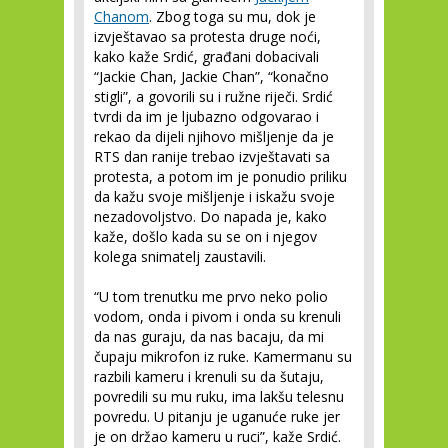
Chanom
. Zbog toga su mu, dok je
izvještavao sa protesta druge noći,
kako kaže Srdić, građani dobacivali
“Jackie Chan, Jackie Chan”, “konačno
stigli”, a govorili su i ružne riječi. Srdić
tvrdi da im je ljubazno odgovarao i
rekao da dijeli njihovo mišljenje da je
RTS dan ranije trebao izvještavati sa
protesta, a potom im je ponudio priliku
da kažu svoje mišljenje i iskažu svoje
nezadovoljstvo. Do napada je, kako
kaže, došlo kada su se on i njegov
kolega snimatelj zaustavili.
“U tom trenutku me prvo neko polio
vodom, onda i pivom i onda su krenuli
da nas guraju, da nas bacaju, da mi
čupaju mikrofon iz ruke. Kamermanu su
razbili kameru i krenuli su da šutaju,
povredili su mu ruku, ima lakšu telesnu
povredu. U pitanju je uganuće ruke jer
je on držao kameru u ruci”, kaže Srdić.