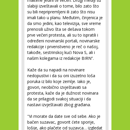
maltene jedini te večeri. Drugi mediji su
slabiji izveštavali o tome, bilo zato što
su bili nepripremljeni ili zato što nisu
imali tako u planu. Međutim, činjenica je
da smo jedini, kao televizija, sve vreme
prenosili uživo šta se dešava tokom
prve večeri protesta, ali su to ispratili i
određeni novinarski portali, novinarske
redakcije i prvenstveno je reč o našoj,
takođe, sestrinskoj kući Nova S, ali i
našim kolegama iz redakcije BIRN”.
Kaže da su napadi na novinare
nedopustivi i da su oni izuzetno loša
poruka iz bilo koje zemlje. Iako je,
govori, neobično izvještavati sa
protesta, kaže da je dužnost novinara
da se prilagodi svakoj situaciji i da
nastavi izvještavati zbog građana.
''Vi morate da date sve od sebe. Ako je
bačen suzavac, govorit ćete sporije,
lošije, ako plačete od suzavca… izgledat