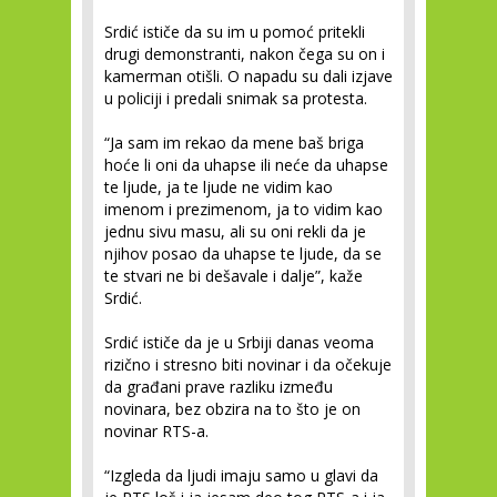
Srdić ističe da su im u pomoć pritekli
drugi demonstranti, nakon čega su on i
kamerman otišli. O napadu su dali izjave
u policiji i predali snimak sa protesta.
“Ja sam im rekao da mene baš briga
hoće li oni da uhapse ili neće da uhapse
te ljude, ja te ljude ne vidim kao
imenom i prezimenom, ja to vidim kao
jednu sivu masu, ali su oni rekli da je
njihov posao da uhapse te ljude, da se
te stvari ne bi dešavale i dalje”, kaže
Srdić.
Srdić ističe da je u Srbiji danas veoma
rizično i stresno biti novinar i da očekuje
da građani prave razliku između
novinara, bez obzira na to što je on
novinar RTS-a.
“Izgleda da ljudi imaju samo u glavi da