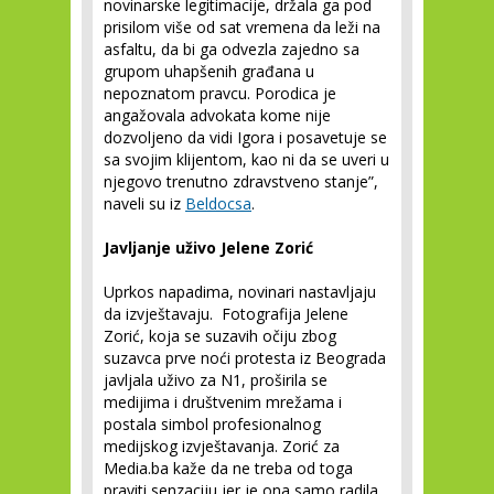
novinarske legitimacije, držala ga pod
prisilom više od sat vremena da leži na
asfaltu, da bi ga odvezla zajedno sa
grupom uhapšenih građana u
nepoznatom pravcu. Porodica je
angažovala advokata kome nije
dozvoljeno da vidi Igora i posavetuje se
sa svojim klijentom, kao ni da se uveri u
njegovo trenutno zdravstveno stanje”,
naveli su iz
Beldocsa
.
Javljanje uživo Jelene Zorić
Uprkos napadima, novinari nastavljaju
da izvještavaju. Fotografija Jelene
Zorić, koja se suzavih očiju zbog
suzavca prve noći protesta iz Beograda
javljala uživo za N1, proširila se
medijima i društvenim mrežama i
postala simbol profesionalnog
medijskog izvještavanja. Zorić za
Media.ba kaže da ne treba od toga
praviti senzaciju jer je ona samo radila