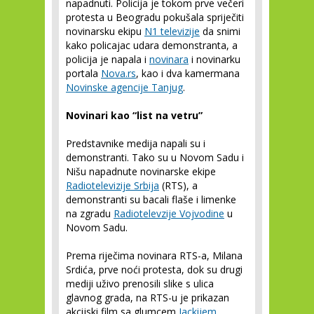
napadnuti. Policija je tokom prve večeri
protesta u Beogradu pokušala spriječiti
novinarsku ekipu
N1 televizije
da snimi
kako policajac udara demonstranta, a
policija je napala i
novinara
i novinarku
portala
Nova.rs
, kao i dva kamermana
Novinske agencije Tanjug
.
Novinari kao “list na vetru”
Predstavnike medija napali su i
demonstranti. Tako su u Novom Sadu i
Nišu napadnute novinarske ekipe
Radiotelevizije Srbija
(RTS), a
demonstranti su bacali flaše i limenke
na zgradu
Radiotelevzije Vojvodine
u
Novom Sadu.
Prema riječima novinara RTS-a, Milana
Srdića, prve noći protesta, dok su drugi
mediji uživo prenosili slike s ulica
glavnog grada, na RTS-u je prikazan
akcijski film sa glumcem
Jackijem