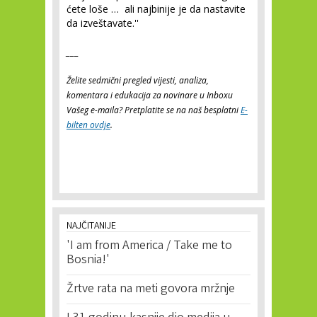
ćete loše … ali najbinije je da nastavite
da izveštavate.''
___
Želite sedmični pregled vijesti, analiza,
komentara i edukacija za novinare u Inboxu
Vašeg e-maila? Pretplatite se na naš besplatni
E-
bilten ovdje
.
NAJČITANIJE
'I am from America / Take me to
Bosnia!'
Žrtve rata na meti govora mržnje