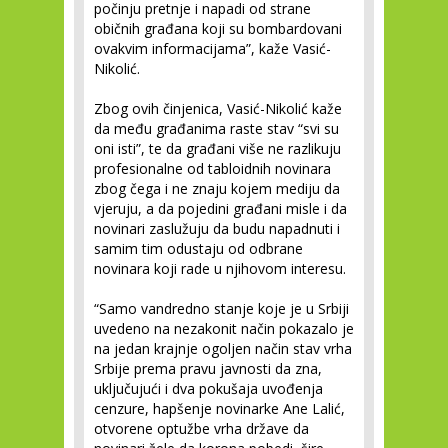
počinju pretnje i napadi od strane
običnih građana koji su bombardovani
ovakvim informacijama”, kaže Vasić-
Nikolić.
Zbog ovih činjenica, Vasić-Nikolić kaže
da među građanima raste stav “svi su
oni isti”, te da građani više ne razlikuju
profesionalne od tabloidnih novinara
zbog čega i ne znaju kojem mediju da
vjeruju, a da pojedini građani misle i da
novinari zaslužuju da budu napadnuti i
samim tim odustaju od odbrane
novinara koji rade u njihovom interesu.
“Samo vandredno stanje koje je u Srbiji
uvedeno na nezakonit način pokazalo je
na jedan krajnje ogoljen način stav vrha
Srbije prema pravu javnosti da zna,
uključujući i dva pokušaja uvođenja
cenzure, hapšenje novinarke Ane Lalić,
otvorene optužbe vrha države da