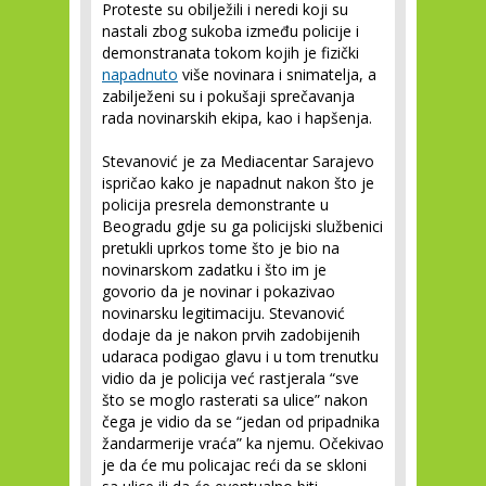
Proteste su obilježili i neredi koji su
nastali zbog sukoba između policije i
demonstranata tokom kojih je fizički
napadnuto
više novinara i snimatelja, a
zabilježeni su i pokušaji sprečavanja
rada novinarskih ekipa, kao i hapšenja.
Stevanović je za Mediacentar Sarajevo
ispričao kako je napadnut nakon što je
policija presrela demonstrante u
Beogradu gdje su ga policijski službenici
pretukli uprkos tome što je bio na
novinarskom zadatku i što im je
govorio da je novinar i pokazivao
novinarsku legitimaciju. Stevanović
dodaje da je nakon prvih zadobijenih
udaraca podigao glavu i u tom trenutku
vidio da je policija već rastjerala “sve
što se moglo rasterati sa ulice” nakon
čega je vidio da se “jedan od pripadnika
žandarmerije vraća” ka njemu. Očekivao
je da će mu policajac reći da se skloni