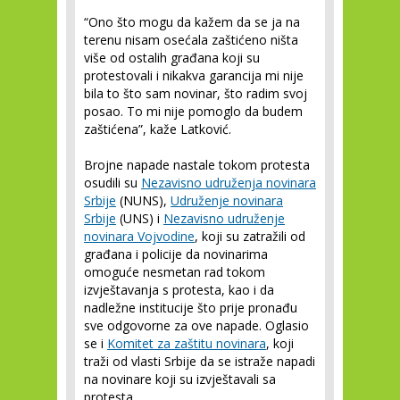
“Ono što mogu da kažem da se ja na
terenu nisam osećala zaštićeno ništa
više od ostalih građana koji su
protestovali i nikakva garancija mi nije
bila to što sam novinar, što radim svoj
posao. To mi nije pomoglo da budem
zaštićena”, kaže Latković.
Brojne napade nastale tokom protesta
osudili su
Nezavisno udruženja novinara
Srbije
(NUNS),
Udruženje novinara
Srbije
(UNS) i
Nezavisno udruženje
novinara Vojvodine
, koji su zatražili od
građana i policije da novinarima
omoguće nesmetan rad tokom
izvještavanja s protesta, kao i da
nadležne institucije što prije pronađu
sve odgovorne za ove napade. Oglasio
se i
Komitet za zaštitu novinara
, koji
traži od vlasti Srbije da se istraže napadi
na novinare koji su izvještavali sa
protesta.