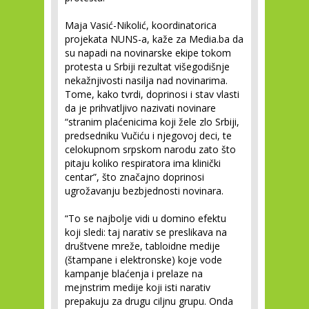
Maja Vasić-Nikolić, koordinatorica
projekata NUNS-a, kaže za Media.ba da
su napadi na novinarske ekipe tokom
protesta u Srbiji rezultat višegodišnje
nekažnjivosti nasilja nad novinarima.
Tome, kako tvrdi, doprinosi i stav vlasti
da je prihvatljivo nazivati novinare
“stranim plaćenicima koji žele zlo Srbiji,
predsedniku Vučiću i njegovoj deci, te
celokupnom srpskom narodu zato što
pitaju koliko respiratora ima klinički
centar”, što značajno doprinosi
ugrožavanju bezbjednosti novinara.
“To se najbolje vidi u domino efektu
koji sledi: taj narativ se preslikava na
društvene mreže, tabloidne medije
(štampane i elektronske) koje vode
kampanje blaćenja i prelaze na
mejnstrim medije koji isti narativ
prepakuju za drugu ciljnu grupu. Onda