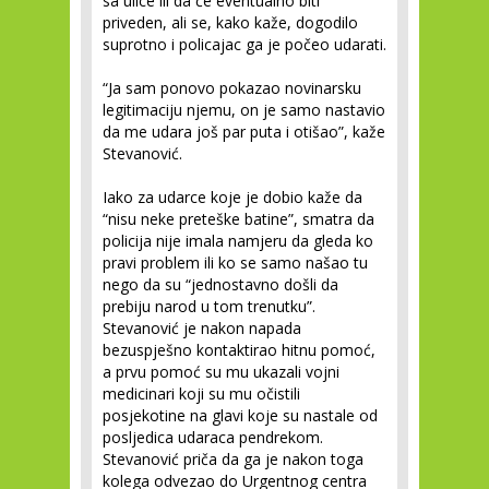
sa ulice ili da će eventualno biti
priveden, ali se, kako kaže, dogodilo
suprotno i policajac ga je počeo udarati.
“Ja sam ponovo pokazao novinarsku
legitimaciju njemu, on je samo nastavio
da me udara još par puta i otišao”, kaže
Stevanović.
Iako za udarce koje je dobio kaže da
“nisu neke preteške batine”, smatra da
policija nije imala namjeru da gleda ko
pravi problem ili ko se samo našao tu
nego da su “jednostavno došli da
prebiju narod u tom trenutku”.
Stevanović je nakon napada
bezuspješno kontaktirao hitnu pomoć,
a prvu pomoć su mu ukazali vojni
medicinari koji su mu očistili
posjekotine na glavi koje su nastale od
posljedica udaraca pendrekom.
Stevanović priča da ga je nakon toga
kolega odvezao do Urgentnog centra