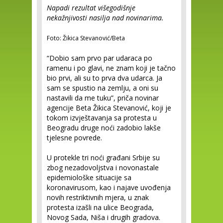
Napadi rezultat višegodišnje
nekažnjivosti nasilja nad novinarima.
Foto: Žikica Stevanović/Beta
“Dobio sam prvo par udaraca po
ramenu i po glavi, ne znam koji je tačno
bio prvi, ali su to prva dva udarca. Ja
sam se spustio na zemlju, a oni su
nastavili da me tuku”, priča novinar
agencije Beta Žikica Stevanović, koji je
tokom izvještavanja sa protesta u
Beogradu druge noći zadobio lakše
tjelesne povrede.
U protekle tri noći građani Srbije su
zbog nezadovoljstva i novonastale
epidemiološke situacije sa
koronavirusom, kao i najave uvođenja
novih restriktivnih mjera, u znak
protesta izašli na ulice Beograda,
Novog Sada, Niša i drugih gradova.