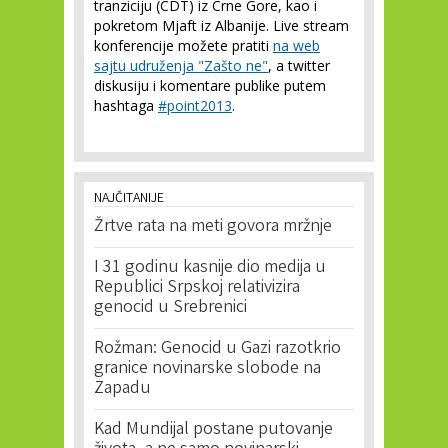
tranziciju (CDT) iz Crne Gore, kao i
pokretom Mjaft iz Albanije. Live stream
konferencije možete pratiti
na web
sajtu udruženja "Zašto ne"
, a twitter
diskusiju i komentare publike putem
hashtaga
#point2013
.
NAJČITANIJE
Žrtve rata na meti govora mržnje
I 31 godinu kasnije dio medija u
Republici Srpskoj relativizira
genocid u Srebrenici
Rožman: Genocid u Gazi razotkrio
granice novinarske slobode na
Zapadu
Kad Mundijal postane putovanje