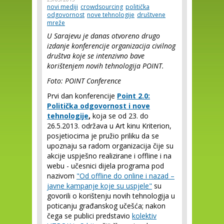
novi mediji
crowdsourcing
politička
odgovornost
nove tehnologije
društvene
mreže
U Sarajevu je danas otvoreno drugo
izdanje konferencije organizacija civilnog
društva koje se intenzivno bave
korištenjem novih tehnologija POINT.
Foto: POINT Conference
Prvi dan konferencije
Point 2.0:
Politička odgovornost i nove
tehnologije
,
koja se od 23. do
26.5.2013. održava u Art kinu Kriterion,
posjetiocima je pružio priliku da se
upoznaju sa radom organizacija čije su
akcije uspješno realizirane i offline i na
webu - učesnici dijela programa pod
nazivom
"Od offline do online i nazad –
javne kampanje koje su uspjele"
su
govorili o korištenju novih tehnologija u
poticanju građanskog učešća; nakon
čega se publici predstavio
kolektiv