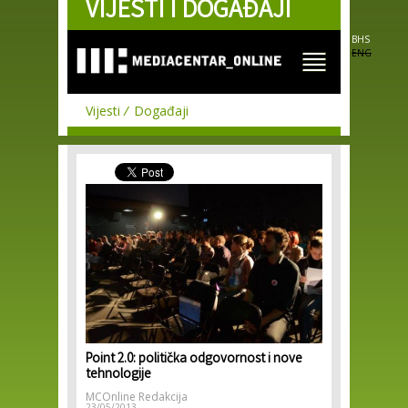
VIJESTI I DOGAĐAJI
Skip to
main
content
BHS
ENG
Vijesti
Događaji
Point 2.0: politička odgovornost i nove
tehnologije
MCOnline Redakcija
23/05/2013