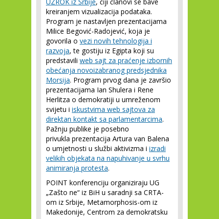
UZROK iz Srbije
, čiji članovi se bave
kreiranjem vizualizacija podataka.
Program je nastavljen prezentacijama
Milice Begović-Radojević, koja je
govorila o
vezi novih tehnologija i
razvoja
, te gostiju iz Egipta koji su
predstavili
web sajt za praćenje izbornih
obećanja novoizabranog predsjednika
Morsija
. Program prvog dana je završio
prezentacijama Ian Shulera i Rene
Herlitza o demokratiji u umreženom
svijetu i
iskustvima web sajtova za
direktan kontakt sa parlamentarcima
.
Pažnju publike je posebno
privukla prezentacija Artura van Balena
o umjetnosti u službi aktivizma i
izradi
velikih objekata na napuhivanje u svrhu
animiranja protesta
.
POINT konferenciju organiziraju UG
„Zašto ne“ iz BiH u saradnji sa CRTA-
om iz Srbije, Metamorphosis-om iz
Makedonije, Centrom za demokratsku