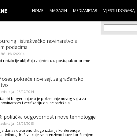
Skip to
main
HOME
MAGAZIN
MEDIAMETAR
VIJESTI I DOGAĐAJI
content
Search f
Search
rcing i istraživačko novinarstvo s
im podacima
šić
15/12/2014
ad redakcije uključuju zajednicu u postupak pripreme
oses pokreće novi sajt za građansko
stvo
edakcija
08/07/2014
itanski bloger najavio je pokretanje novog sajta za
ovinarstvo i verifikaciju online sadržaja.
0: politička odgovornost i nove tehnologije
edakcija
23/05/2013
 je danas otvoreno drugo izdanje konferencije
ja civilnog društva koje se intenzivno bave korištenjem