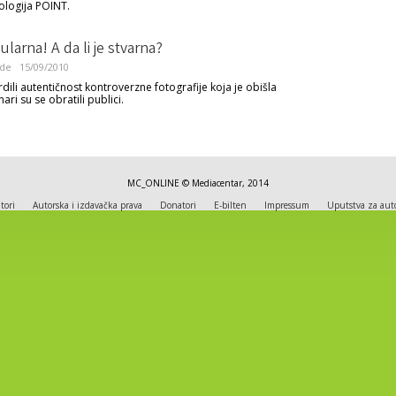
ologija POINT.
larna! A da li je stvarna?
ide
15/09/2010
dili autentičnost kontroverzne fotografije koja je obišla
nari su se obratili publici.
MC_ONLINE © Mediacentar, 2014
tori
Autorska i izdavačka prava
Donatori
E-bilten
Impressum
Uputstva za aut