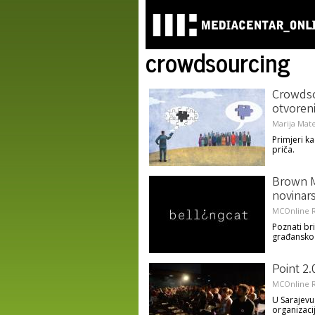
crowdsourcing
Crowdsou
otvoren
Marija Mate
Primjeri k
priča.
Brown M
novinar
MCOnline R
Poznati br
građansko n
Point 2.
MCOnline R
U Sarajevu
organizaci