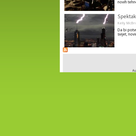
novih tehn
Spektaku
Kelly McBr
Da bi potvr
svijet, novi
Au