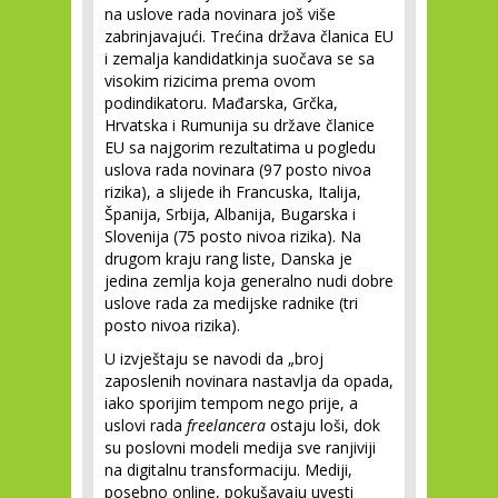
na uslove rada novinara još više
zabrinjavajući. Trećina država članica EU
i zemalja kandidatkinja suočava se sa
visokim rizicima prema ovom
podindikatoru. Mađarska, Grčka,
Hrvatska i Rumunija su države članice
EU sa najgorim rezultatima u pogledu
uslova rada novinara (97 posto nivoa
rizika), a slijede ih Francuska, Italija,
Španija, Srbija, Albanija, Bugarska i
Slovenija (75 posto nivoa rizika). Na
drugom kraju rang liste, Danska je
jedina zemlja koja generalno nudi dobre
uslove rada za medijske radnike (tri
posto nivoa rizika).
U izvještaju se navodi da „broj
zaposlenih novinara nastavlja da opada,
iako sporijim tempom nego prije, a
uslovi rada
freelancera
ostaju loši, dok
su poslovni modeli medija sve ranjiviji
na digitalnu transformaciju. Mediji,
posebno online, pokušavaju uvesti