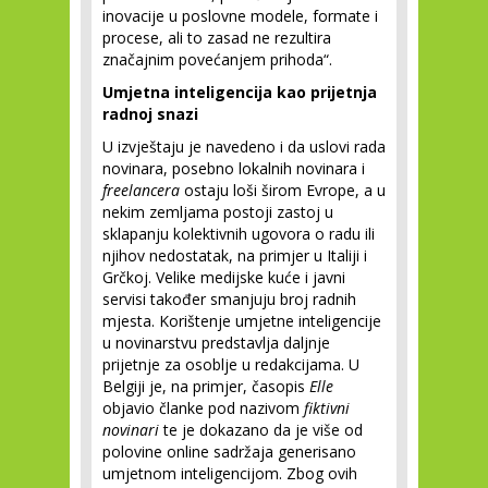
inovacije u poslovne modele, formate i
procese, ali to zasad ne rezultira
značajnim povećanjem prihoda“.
Umjetna inteligencija kao prijetnja
radnoj snazi
U izvještaju je navedeno i da uslovi rada
novinara, posebno lokalnih novinara i
freelancera
ostaju loši širom Evrope, a u
nekim zemljama postoji zastoj u
sklapanju kolektivnih ugovora o radu ili
njihov nedostatak, na primjer u Italiji i
Grčkoj. Velike medijske kuće i javni
servisi također smanjuju broj radnih
mjesta. Korištenje umjetne inteligencije
u novinarstvu predstavlja daljnje
prijetnje za osoblje u redakcijama. U
Belgiji je, na primjer, časopis
Elle
objavio članke pod nazivom
fiktivni
novinari
te je dokazano da je više od
polovine online sadržaja generisano
umjetnom inteligencijom. Zbog ovih