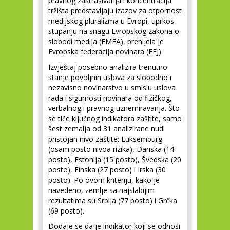
pravnog zastrašivanja i koncentracija
tržišta predstavljaju izazov za otpornost
medijskog pluralizma u Evropi, uprkos
stupanju na snagu Evropskog zakona o
slobodi medija (EMFA), prenijela je
Evropska federacija novinara (EFJ).
Izvještaj posebno analizira trenutno
stanje povoljnih uslova za slobodno i
nezavisno novinarstvo u smislu uslova
rada i sigurnosti novinara od fizičkog,
verbalnog i pravnog uznemiravanja. Što
se tiče ključnog indikatora zaštite, samo
šest zemalja od 31 analizirane nudi
pristojan nivo zaštite: Luksemburg
(osam posto nivoa rizika), Danska (14
posto), Estonija (15 posto), Švedska (20
posto), Finska (27 posto) i Irska (30
posto). Po ovom kriteriju, kako je
navedeno, zemlje sa najslabijim
rezultatima su Srbija (77 posto) i Grčka
(69 posto).
Dodaje se da je indikator koji se odnosi