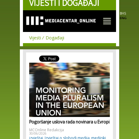
VIJESTI I DOGAĐAJI
Skip to
main
content
BHS
ENG
Vijesti
Događaji
Pogoršanje uslova rada novinara u Evropi
MCOnline Redakcija
30/06/2026
izvještaj
Izvještaj o slobodi medija
medijski