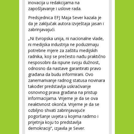
inovacija u redakcijama na
zapošljavanje i uslove rada.
Predsjednica EFJ Maja Sever kazala je
da je zaključak autora izvještaja jasan i
zabrinjavajući.
„Ni Evropska unija, ni nacionalne vlade,
ni medijska industrija ne poduzimaju
potrebne mjere za zaštitu medijskih
radnika, koji se prečesto nađu praktično
nesposobni da ispune svoju dužnost,
odnosno da nastave garantirati pravo
građana da budu informirani. Ovo
zanemarivanje radnog statusa novinara
također predstavlja uskraćivanje
osnovnog prava građana na pristup
informacijama. Vrijeme je da se ova
neaktivnost okonča. Vrijeme je da se
ozbiljno shvati zabrinjavajuće
pogoršanje uvjeta u kojima radimo i
prijetnja koju to predstavlja
demokraciji“, izjavila je Sever.