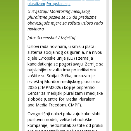
pluralizam
Evropska unija
U izvještaju Monitoring medijskog
pluralizma poziva se EU da preduzme
obavezujuće mjere za zaštitu uslova rada
novinara
foto: Screenshot / Izvještaj
Uslovi rada novinara, u smislu plata i
sistema socijalnog osiguranja, na nivou
cijele Evropske unije (EU) i zemalja
kandidatkinja se pogoršavaju. Zemlje sa
najslabijim rezultatima po indikatoru
zaštite su Srbija i Grčka, pokazao je
izvještaj Monitor medijskog pluralizma
2026 (#MPM2026) koji je pripremio
Centar za medijski pluralizam i medijske
slobode (Centre for Media Pluralism
and Media Freedom, CMPF).
Ovogodišnji nalazi pokazuju kako slabi
poslovni modeli, velike tehnološke
kompanije, nedostatak zaštite od praksi