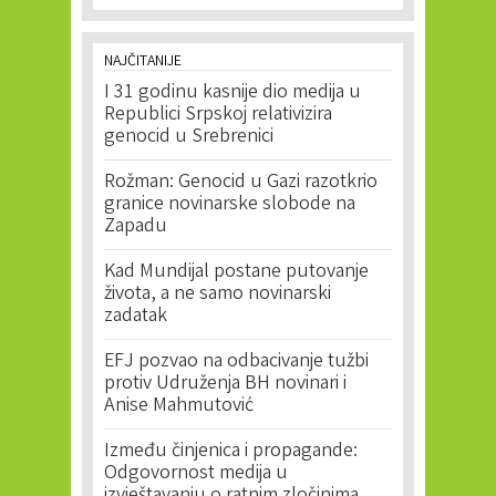
NAJČITANIJE
I 31 godinu kasnije dio medija u
Republici Srpskoj relativizira
genocid u Srebrenici
Rožman: Genocid u Gazi razotkrio
granice novinarske slobode na
Zapadu
Kad Mundijal postane putovanje
života, a ne samo novinarski
zadatak
EFJ pozvao na odbacivanje tužbi
protiv Udruženja BH novinari i
Anise Mahmutović
Između činjenica i propagande:
Odgovornost medija u