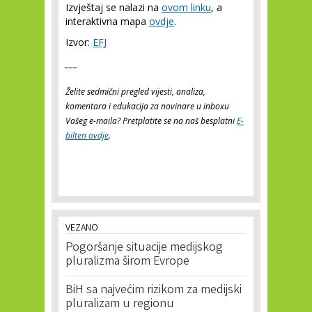
Izvještaj se nalazi na
ovom linku
, a
interaktivna mapa
ovdje
.
Izvor:
EFJ
___
Želite sedmični pregled vijesti, analiza,
komentara i edukacija za novinare u inboxu
Vašeg e-maila? Pretplatite se na naš besplatni
E-
bilten ovdje
.
VEZANO
Pogoršanje situacije medijskog
pluralizma širom Evrope
BiH sa najvećim rizikom za medijski
pluralizam u regionu