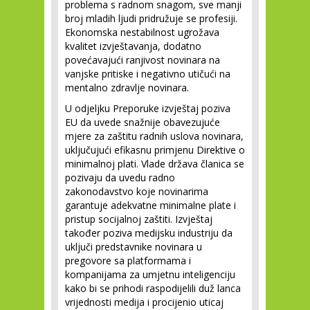
problema s radnom snagom, sve manji
broj mladih ljudi pridružuje se profesiji.
Ekonomska nestabilnost ugrožava
kvalitet izvještavanja, dodatno
povećavajući ranjivost novinara na
vanjske pritiske i negativno utičući na
mentalno zdravlje novinara.
U odjeljku Preporuke izvještaj poziva
EU da uvede snažnije obavezujuće
mjere za zaštitu radnih uslova novinara,
uključujući efikasnu primjenu Direktive o
minimalnoj plati. Vlade država članica se
pozivaju da uvedu radno
zakonodavstvo koje novinarima
garantuje adekvatne minimalne plate i
pristup socijalnoj zaštiti. Izvještaj
također poziva medijsku industriju da
uključi predstavnike novinara u
pregovore sa platformama i
kompanijama za umjetnu inteligenciju
kako bi se prihodi raspodijelili duž lanca
vrijednosti medija i procijenio uticaj