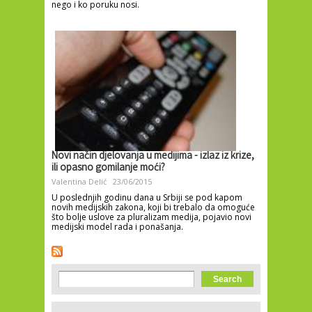
nego i ko poruku nosi.
Novi način djelovanja u medijima - izlaz iz krize,
ili opasno gomilanje moći?
Valentina Delić
23/06/2015
U poslednjih godinu dana u Srbiji se pod kapom
novih medijskih zakona, koji bi trebalo da omoguće
što bolje uslove za pluralizam medija, pojavio novi
medijski model rada i ponašanja.
Search form
Search