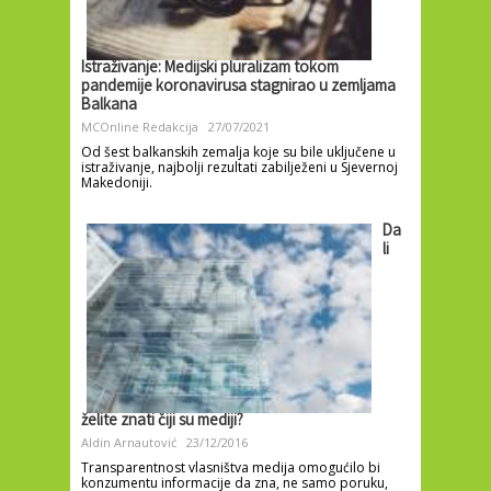
Istraživanje: Medijski pluralizam tokom
pandemije koronavirusa stagnirao u zemljama
Balkana
MCOnline Redakcija
27/07/2021
Od šest balkanskih zemalja koje su bile uključene u
istraživanje, najbolji rezultati zabilježeni u Sjevernoj
Makedoniji.
Da
li
želite znati čiji su mediji?
Aldin Arnautović
23/12/2016
Transparentnost vlasništva medija omogućilo bi
konzumentu informacije da zna, ne samo poruku,