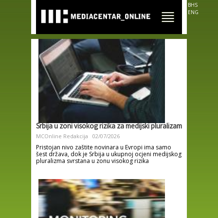
Skip to
BHS
main
ENG
content
Srbija u zoni visokog rizika za medijski pluralizam
MCOnline Redakcija
02/07/2026
Pristojan nivo zaštite novinara u Evropi ima samo
šest država, dok je Srbija u ukupnoj ocjeni medijskog
pluralizma svrstana u zonu visokog rizika