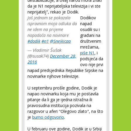
destabilizacije, a ovaj narod mora znati
da je N1 neprijateljska televizija i vi ste
neprijatelj", rekao je Dodik.
Još jednom se pokazala
Dodikov
ispravnom moja odluka da
napad
ne idem na prijeme
osudili su i
napadača na novinare
građani na
#dodik
#n1
@Snejkicaa
društvenim
mrežama,
— Vladimir Šušak
piše N1
, i
(@susak74)
December 28,
podsjeća da
2016
ovo nije prvi
napad predsjednika Republike Srpske na
novinarke njihove televizije.
U septembru prošle godine, Dodik je
napao novinarku koja mu je postavila
pitanje da li ga je ijedna istražna ili
pravosudna institucija pozivala na
razgovor u aferi "Olegovo zlato", na što
je
burno odgovorio
.
U februaru ove godine, Dodik je u Srbiji