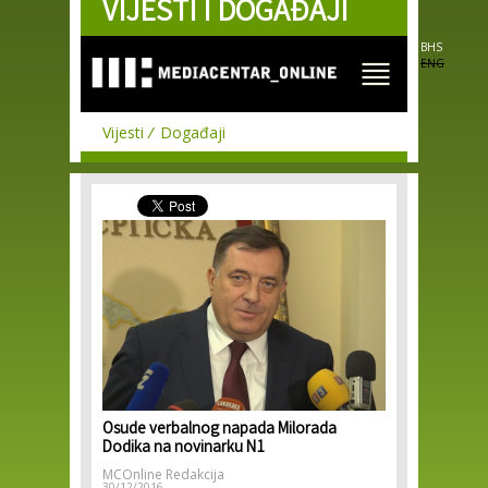
VIJESTI I DOGAĐAJI
Skip to
main
content
BHS
ENG
Vijesti
Događaji
Osude verbalnog napada Milorada
Dodika na novinarku N1
MCOnline Redakcija
30/12/2016