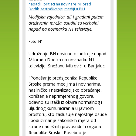
napadi i pritisci na novinare
Milorad
Dodik
zastrašivanje
mediji u BiH
Medijska zajednica, ali i građani putem
društvenih mreža, osudili su verbalni
napad na novinarku N1 televizije.
Foto: N1
Udruženje BH novinari osudilo je napad
Milorada Dodika na novinarku N1
televizije, Snežanu Mitrović, u Banjaluci.
"Ponašanje predsjednika Republike
Srpske prema medijima i novinarima,
nasilničko i necivilizacijsko obraćanje,
korištenje neprimjerenog govora,
odavno su izašli iz okvira normalnog i
uljudnog kumuniciranja u javnom
prostoru, što zaslužuje najoštrije osude
i poduzimanje zakonskih mjera od
strane nadležnih pravosudnih organa
Republike Srpske. Posebno je