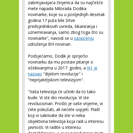
zabrinjavajaća činjenica da su najčešće
mete napada Milorada Dodika
novinarke, koje su u posljednjih desetak
godina 17 puta bile žrtve
predsjednikovih uvreda, šikaniranja i
uznemiravanja, samo zbog toga što su
novinarke", navodi se u
saopćenju
udruženja BH novinari.
Podsjećamo, Dodik je spriječio
novinarku da mu postavi pitanje o
očekivanjima u 2017. godini, a
N1 je
nazvao
"dijelom revolucije" i
"neprijateljskom televizijom".
"Vaša televizija će učiniti da to tako
bude. Vi ste dio revolucija. Vi ste
revolucionari. Prošlo je vaše vrijeme, vi
ćete pokušati, ali nećete uspjeti. Plašt
koji vi sakrivate da ste vi neka
objektivna televizija koja radi u interesu
javnosti. Vi radite u interesu