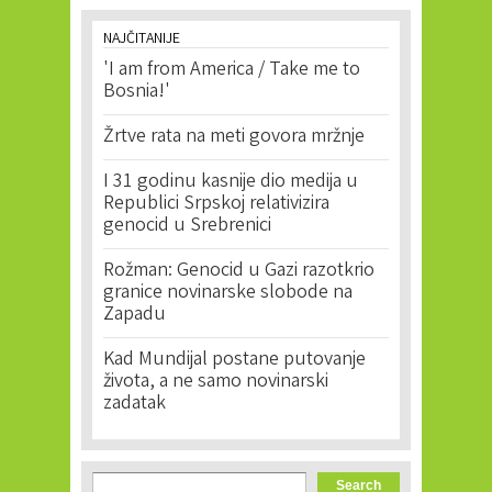
NAJČITANIJE
'I am from America / Take me to
Bosnia!'
Žrtve rata na meti govora mržnje
I 31 godinu kasnije dio medija u
Republici Srpskoj relativizira
genocid u Srebrenici
Rožman: Genocid u Gazi razotkrio
granice novinarske slobode na
Zapadu
Kad Mundijal postane putovanje
života, a ne samo novinarski
zadatak
Search form
Search