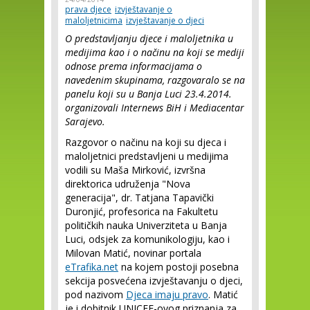
prava djece
izvještavanje o
maloljetnicima
izvještavanje o djeci
O predstavljanju djece i maloljetnika u
medijima kao i o načinu na koji se mediji
odnose prema informacijama o
navedenim skupinama, razgovaralo se na
panelu koji su u Banja Luci 23.4.2014.
organizovali Internews BiH i Mediacentar
Sarajevo.
Razgovor o načinu na koji su djeca i
maloljetnici predstavljeni u medijima
vodili su Maša Mirković, izvršna
direktorica udruženja "Nova
generacija", dr. Tatjana Tapavički
Duronjić, profesorica na Fakultetu
političkih nauka Univerziteta u Banja
Luci, odsjek za komunikologiju, kao i
Milovan Matić, novinar portala
eTrafika.net
na kojem postoji posebna
sekcija posvećena izvještavanju o djeci,
pod nazivom
Djeca imaju pravo
. Matić
je i dobitnik UNICEF-ovog priznanja za