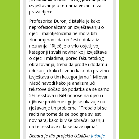
izvještavanje o temama vezanim za
prava djece.
Profesorica Duronjić istakla je kako
neprofesionalizam pri izvještavanju o
djeci i maloljetnicima ne mora biti
zlonamjeran i da on često dolazi iz
neznanja: "Riječ je o vrlo osjetljivoj
kategoriji i svaki novinar koji izvještava
o djeci i mladima, pored fakultetskog
obrazovanja, treba da prođe i dodatnu
edukaciju kako bi znao kako da pravilno
izvještava o tim kategorijama." Milovan
Matić navodi kako je analizirajući
tekstove došao do podatka da se samo
2% tekstova u BiH odnose na djecu i
njihove probleme i gdje se ukazuje na
rješavanje tih problema: "Trebalo bi se
raditi na tome da se podigne svijest
novinara, kako bi više obraćali pažnju
na te tekstove i da se bave njima".
Debata je dio projekta USAID-a
Jačanje