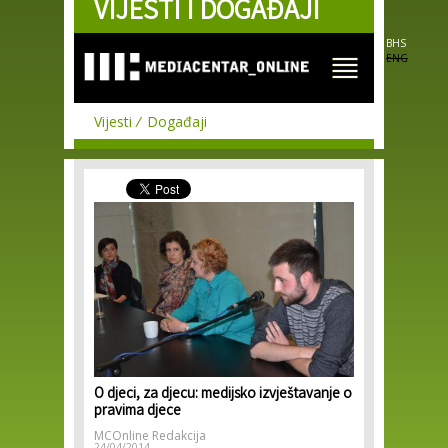
VIJESTI I DOGAĐAJI
Skip to
main
content
BHS
ENG
Vijesti
Događaji
O djeci, za djecu: medijsko izvještavanje o
pravima djece
MCOnline Redakcija
24/04/2014