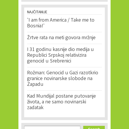
NAJČITANIJE
'I am from America / Take me to
Bosnia!'
Žrtve rata na meti govora mržnje
I 31 godinu kasnije dio medija u
Republici Srpskoj relativizira
genocid u Srebrenici
Rožman: Genocid u Gazi razotkrio
granice novinarske slobode na
Zapadu
Kad Mundijal postane putovanje
života, a ne samo novinarski
zadatak
Search