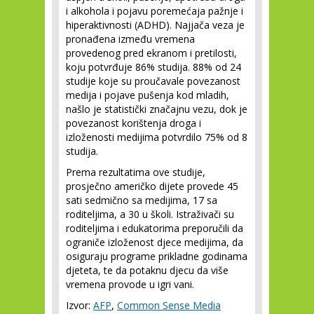
i alkohola i pojavu poremećaja pažnje i
hiperaktivnosti (ADHD). Najjača veza je
pronađena između vremena
provedenog pred ekranom i pretilosti,
koju potvrđuje 86% studija. 88% od 24
studije koje su proučavale povezanost
medija i pojave pušenja kod mladih,
našlo je statistički značajnu vezu, dok je
povezanost korištenja droga i
izloženosti medijima potvrdilo 75% od 8
studija.
Prema rezultatima ove studije,
prosječno američko dijete provede 45
sati sedmično sa medijima, 17 sa
roditeljima, a 30 u školi. Istraživači su
roditeljima i edukatorima preporučili da
ograniče izloženost djece medijima, da
osiguraju programe prikladne godinama
djeteta, te da potaknu djecu da više
vremena provode u igri vani.
Izvor:
AFP
,
Common Sense Media