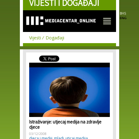
VIJESTI I DOGAĐAJI
Skip to
main
content
BHS
ENG
Vijesti
Događaji
Istraživanje: utjecaj medija na zdravlje
djece
03/12/2008
djeca i mediji
mladi
uticaj medija