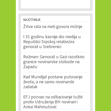
NAJČITANIJE
Žrtve rata na meti govora mržnje
I 31 godinu kasnije dio medija u
Republici Srpskoj relativizira
genocid u Srebrenici
Rožman: Genocid u Gazi razotkrio
granice novinarske slobode na
Zapadu
Kad Mundijal postane putovanje
života, a ne samo novinarski
zadatak
EFJ pozvao na odbacivanje tužbi
protiv Udruženja BH novinari i
Anise Mahmutović