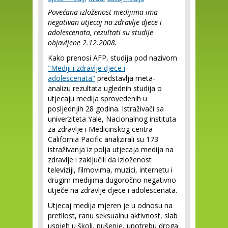
Povećana izloženost medijima ima
negativan utjecaj na zdravlje djece i
adolescenata, rezultati su studije
objavljene 2.12.2008.
Kako prenosi AFP, studija pod nazivom
"Mediji i zdravlje djece i
adolescenata"
predstavlja meta-
analizu rezultata uglednih studija o
utjecaju medija sprovedenih u
posljednjih 28 godina. Istraživači sa
univerziteta Yale, Nacionalnog instituta
za zdravlje i Medicinskog centra
California Pacific analizirali su 173
istraživanja iz polja utjecaja medija na
zdravlje i zaključili da izloženost
televiziji, filmovima, muzici, internetu i
drugim medijima dugoročno negativno
utječe na zdravlje djece i adolescenata.
Utjecaj medija mjeren je u odnosu na
pretilost, ranu seksualnu aktivnost, slab
uspjeh u školi, pušenje, upotrebu droga