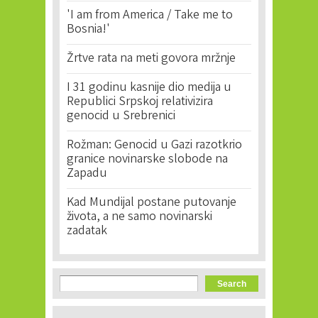
'I am from America / Take me to
Bosnia!'
Žrtve rata na meti govora mržnje
I 31 godinu kasnije dio medija u
Republici Srpskoj relativizira
genocid u Srebrenici
Rožman: Genocid u Gazi razotkrio
granice novinarske slobode na
Zapadu
Kad Mundijal postane putovanje
života, a ne samo novinarski
zadatak
Search form
Search