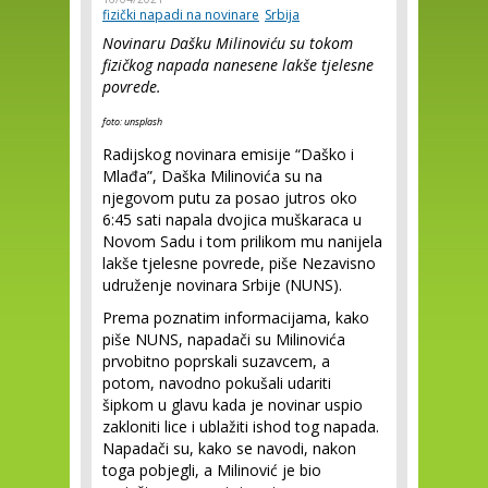
fizički napadi na novinare
Srbija
Novinaru Dašku Milinoviću su tokom
fizičkog napada nanesene lakše tjelesne
povrede.
foto: unsplash
Radijskog novinara emisije “Daško i
Mlađa”, Daška Milinovića su na
njegovom putu za posao jutros oko
6:45 sati napala dvojica muškaraca u
Novom Sadu i tom prilikom mu nanijela
lakše tjelesne povrede, piše Nezavisno
udruženje novinara Srbije (NUNS).
Prema poznatim informacijama, kako
piše NUNS, napadači su Milinovića
prvobitno poprskali suzavcem, a
potom, navodno pokušali udariti
šipkom u glavu kada je novinar uspio
zakloniti lice i ublažiti ishod tog napada.
Napadači su, kako se navodi, nakon
toga pobjegli, a Milinović je bio