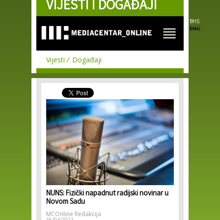
VIJESTI I DOGAĐAJI
Skip to
main
content
BHS
ENG
Vijesti
Događaji
NUNS: Fizički napadnut radijski novinar u
Novom Sadu
MCOnline Redakcija
16/04/2021