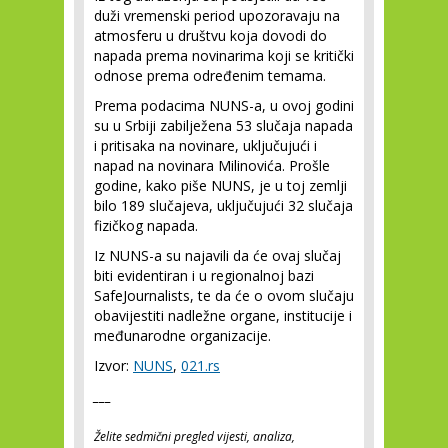
duži vremenski period upozoravaju na
atmosferu u društvu koja dovodi do
napada prema novinarima koji se kritički
odnose prema određenim temama.
Prema podacima NUNS-a, u ovoj godini
su u Srbiji zabilježena 53 slučaja napada
i pritisaka na novinare, uključujući i
napad na novinara Milinovića. Prošle
godine, kako piše NUNS, je u toj zemlji
bilo 189 slučajeva, uključujući 32 slučaja
fizičkog napada.
Iz NUNS-a su najavili da će ovaj slučaj
biti evidentiran i u regionalnoj bazi
SafeJournalists, te da će o ovom slučaju
obavijestiti nadležne organe, institucije i
međunarodne organizacije.
Izvor:
NUNS
,
021.rs
___
Želite sedmični pregled vijesti, analiza,