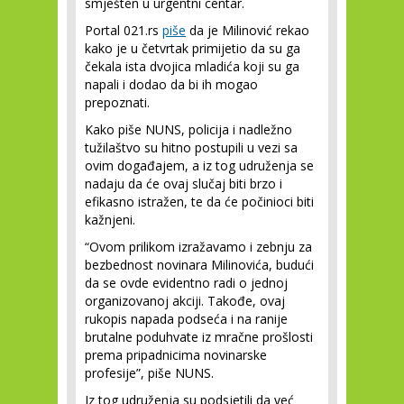
smješten u urgentni centar.
Portal 021.rs
piše
da je Milinović rekao
kako je u četvrtak primijetio da su ga
čekala ista dvojica mladića koji su ga
napali i dodao da bi ih mogao
prepoznati.
Kako piše NUNS, policija i nadležno
tužilaštvo su hitno postupili u vezi sa
ovim događajem, a iz tog udruženja se
nadaju da će ovaj slučaj biti brzo i
efikasno istražen, te da će počinioci biti
kažnjeni.
“Ovom prilikom izražavamo i zebnju za
bezbednost novinara Milinovića, budući
da se ovde evidentno radi o jednoj
organizovanoj akciji. Takođe, ovaj
rukopis napada podseća i na ranije
brutalne poduhvate iz mračne prošlosti
prema pripadnicima novinarske
profesije”, piše NUNS.
Iz tog udruženja su podsjetili da već