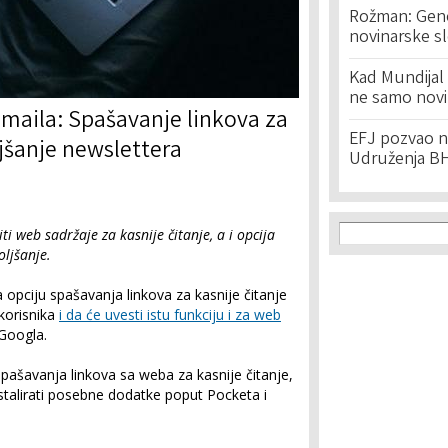
Rožman: Geno
novinarske s
Kad Mundijal 
ne samo novi
Gmaila: Spašavanje linkova za
EFJ pozvao na
ljšanje newslettera
Udruženja BH
Search f
Search
 web sadržaje za kasnije čitanje, a i opcija
oljšanje.
opciju spašavanja linkova za kasnije čitanje
korisnika
i da će uvesti istu funkciju i za web
z Googla.
spašavanja linkova sa weba za kasnije čitanje,
nstalirati posebne dodatke poput Pocketa i