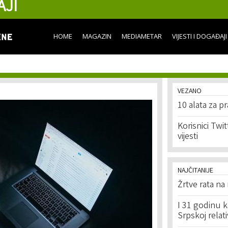
AJI
Skip to
main
content
HOME
MAGAZIN
MEDIAMETAR
VIJESTI I DOGAĐAJI
VEZANO
10 alata za p
Korisnici Twit
vijesti
NAJČITANIJE
Žrtve rata na
I 31 godinu k
Srpskoj relat