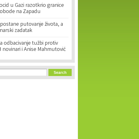
cid u Gazi razotkrio granice
lobode na Zapadu
postane putovanje života, a
narski zadatak
 odbacivanje tužbi protiv
 novinari i Anise Mahmutović
orm