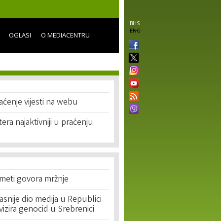
BHS
ENG
OGLASI
O MEDIACENTRU
raćenje vijesti na webu
tera najaktivniji u praćenju
 meti govora mržnje
asnije dio medija u Republici
ivizira genocid u Srebrenici