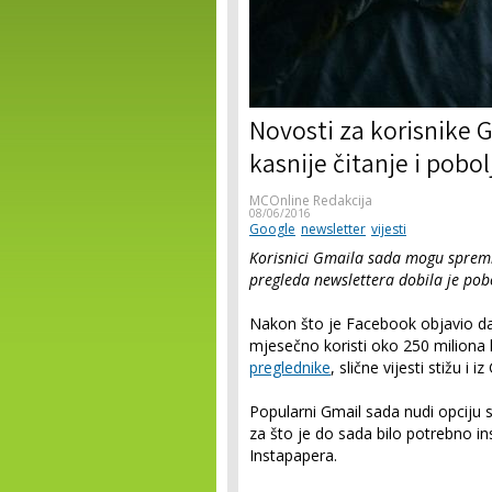
Novosti za korisnike 
kasnije čitanje i pobo
MCOnline Redakcija
08/06/2016
Google
newsletter
vijesti
Korisnici Gmaila sada mogu spremiti
pregleda newslettera dobila je pob
Nakon što je Facebook objavio da 
mjesečno koristi oko 250 miliona 
preglednike
, slične vijesti stižu i i
Popularni Gmail sada nudi opciju 
za što je do sada bilo potrebno i
Instapapera.