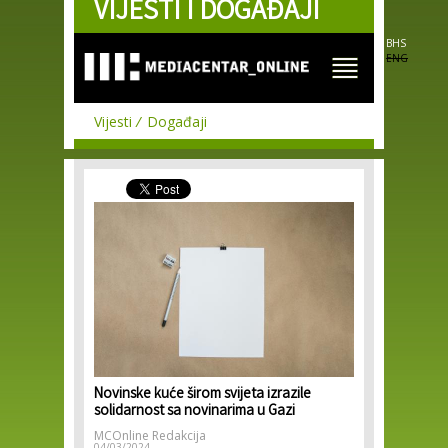
VIJESTI I DOGAĐAJI
Skip to
main
content
BHS
ENG
Vijesti
Događaji
Novinske kuće širom svijeta izrazile
solidarnost sa novinarima u Gazi
MCOnline Redakcija
04/03/2024