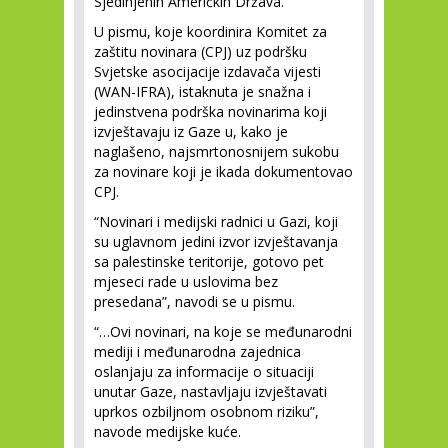
Sjedinjenih Američkih Država.
U pismu, koje koordinira Komitet za
zaštitu novinara (CPJ) uz podršku
Svjetske asocijacije izdavača vijesti
(WAN-IFRA), istaknuta je snažna i
jedinstvena podrška novinarima koji
izvještavaju iz Gaze u, kako je
naglašeno, najsmrtonosnijem sukobu
za novinare koji je ikada dokumentovao
CPJ.
“Novinari i medijski radnici u Gazi, koji
su uglavnom jedini izvor izvještavanja
sa palestinske teritorije, gotovo pet
mjeseci rade u uslovima bez
presedana”, navodi se u pismu.
“…Ovi novinari, na koje se međunarodni
mediji i međunarodna zajednica
oslanjaju za informacije o situaciji
unutar Gaze, nastavljaju izvještavati
uprkos ozbiljnom osobnom riziku”,
navode medijske kuće.