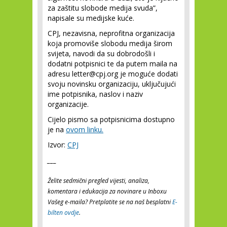
za zaštitu slobode medija svuda”,
napisale su medijske kuće.
CPJ, nezavisna, neprofitna organizacija
koja promoviše slobodu medija širom
svijeta, navodi da su dobrodošli i
dodatni potpisnici te da putem maila na
adresu letter@cpj.org je moguće dodati
svoju novinsku organizaciju, uključujući
ime potpisnika, naslov i naziv
organizacije.
Cijelo pismo sa potpisnicima dostupno
je na
ovom linku.
Izvor:
CPJ
___
Želite sedmični pregled vijesti, analiza,
komentara i edukacija za novinare u Inboxu
Vašeg e-maila? Pretplatite se na naš besplatni
E-
bilten ovdje
.