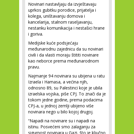
Novinari nastavljaju da izvještavaju
uprkos gubitku porodice, prijatelja i
kolega, uništavanju domova i
kancelarija, stalnom raseljavanju,
nestanku komunikacija i nestašici hrane
i goriva.
Medijske kuće podsjećaju
međunarodnu zajednicu da su novinari
civili i da vlasti moraju štititi novinare
kao neborce prema međunarodnom
pravu.
Najmanje 94 novinara su ubijena u ratu
Izraela i Hamasa, a većina njih,
odnosno 89, su Palestinci koje je ubila
izraelska vojska, piše CPJ. To znači da je
tokom jedne godine, prema podacima
CPJ-a, u jednoj zemlji ubijeno više
novinara nego u bilo kojoj drugoj.
“Napadi na novinare su i napadi na
istinu. Posvećeni smo zalaganju za
sigurnost novinara u Gazi, što je ključno