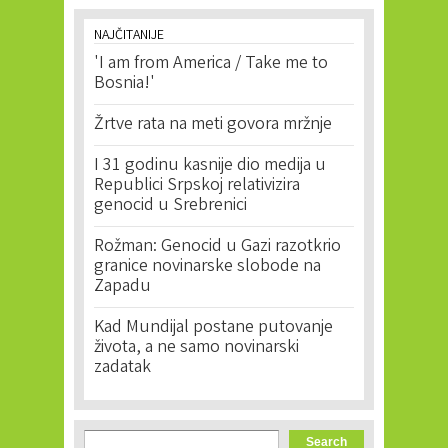
NAJČITANIJE
'I am from America / Take me to
Bosnia!'
Žrtve rata na meti govora mržnje
I 31 godinu kasnije dio medija u
Republici Srpskoj relativizira
genocid u Srebrenici
Rožman: Genocid u Gazi razotkrio
granice novinarske slobode na
Zapadu
Kad Mundijal postane putovanje
života, a ne samo novinarski
zadatak
Search form
Search