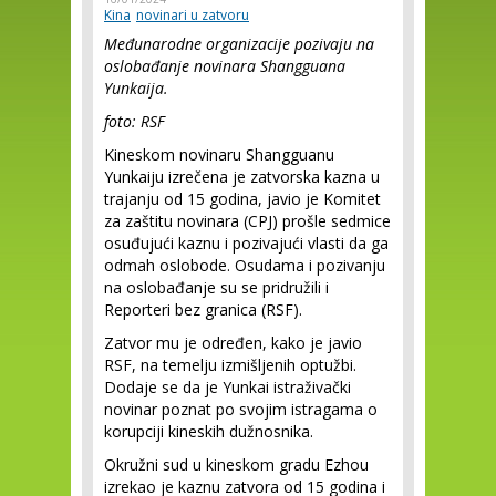
Kina
novinari u zatvoru
Međunarodne organizacije pozivaju na
oslobađanje novinara Shangguana
Yunkaija.
foto: RSF
Kineskom novinaru Shangguanu
Yunkaiju izrečena je zatvorska kazna u
trajanju od 15 godina, javio je Komitet
za zaštitu novinara (CPJ) prošle sedmice
osuđujući kaznu i pozivajući vlasti da ga
odmah oslobode. Osudama i pozivanju
na oslobađanje su se pridružili i
Reporteri bez granica (RSF).
Zatvor mu je određen, kako je javio
RSF, na temelju izmišljenih optužbi.
Dodaje se da je Yunkai istraživački
novinar poznat po svojim istragama o
korupciji kineskih dužnosnika.
Okružni sud u kineskom gradu Ezhou
izrekao je kaznu zatvora od 15 godina i