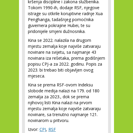
kršenja discipline i zakona službenika.
Tokom 1990-ih, dodaje RSF, njegove
istrage su otkrile koruptivne radnje Xua
Penghanga, tadašnjeg pomoćnika
guvernera pokrajine Hubei, te su
pridonijele smjeni dužnosnika.
​Kina se 2022. nalazila na drugom
mjestu zemalja koje najviše zatvaraju
novinare na svijetu, sa najmanje 43
novinara iza rešetaka, prema godišnjem
popisu CPJ-a za 2022. godinu. Popis za
2023. bi trebao biti objavljen ovog
mjeseca.
Kina se prema RSF-ovom Indeksu
slobode medija nalazi na 179. od 180
zemalja za 2023., dok se prema
njihovoj listi Kina nalazi na prvom
mjestu zemalja koje najviše zatvaraju
novinare, sa trenutno najmanje 121.
novinarom u pritvoru.
Izvor:
CPJ
,
RSF