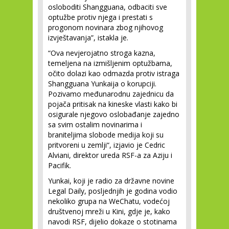
osloboditi Shangguana, odbaciti sve
optužbe protiv njega i prestati s
progonom novinara zbog njihovog
izvještavanja”, istakla je.
“Ova nevjerojatno stroga kazna,
temeljena na izmišljenim optužbama,
očito dolazi kao odmazda protiv istraga
Shangguana Yunkaija o korupciji.
Pozivamo međunarodnu zajednicu da
pojača pritisak na kineske vlasti kako bi
osigurale njegovo oslobađanje zajedno
sa svim ostalim novinarima i
braniteljima slobode medija koji su
pritvoreni u zemlji“, izjavio je Cedric
Alviani, direktor ureda RSF-a za Aziju i
Pacifik.
Yunkai, koji je radio za državne novine
Legal Daily, posljednjih je godina vodio
nekoliko grupa na WeChatu, vodećoj
društvenoj mreži u Kini, gdje je, kako
navodi RSF, dijelio dokaze o stotinama