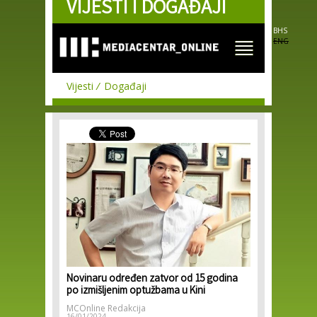
VIJESTI I DOGAĐAJI
Skip to
main
content
BHS
ENG
Vijesti
Događaji
Novinaru određen zatvor od 15 godina
po izmišljenim optužbama u Kini
MCOnline Redakcija
16/01/2024