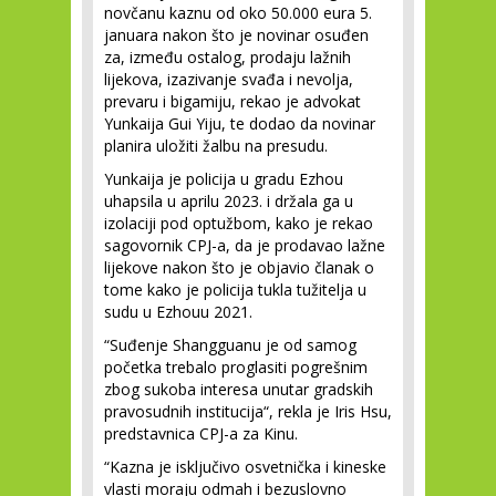
novčanu kaznu od oko 50.000 eura 5.
januara nakon što je novinar osuđen
za, između ostalog, prodaju lažnih
lijekova, izazivanje svađa i nevolja,
prevaru i bigamiju, rekao je advokat
Yunkaija Gui Yiju, te dodao da novinar
planira uložiti žalbu na presudu.
Yunkaija je policija u gradu Ezhou
uhapsila u aprilu 2023. i držala ga u
izolaciji pod optužbom, kako je rekao
sagovornik CPJ-a, da je prodavao lažne
lijekove nakon što je objavio članak o
tome kako je policija tukla tužitelja u
sudu u Ezhouu 2021.
“Suđenje Shangguanu je od samog
početka trebalo proglasiti pogrešnim
zbog sukoba interesa unutar gradskih
pravosudnih institucija“, rekla je Iris Hsu,
predstavnica CPJ-a za Kinu.
“Kazna je isključivo osvetnička i kineske
vlasti moraju odmah i bezuslovno