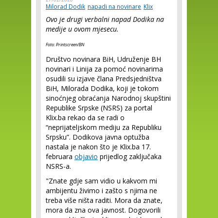
Milorad Dodik
napadi na novinare
Klix
Ovo je drugi verbalni napad Dodika na
medije u ovom mjesecu.
Foto: Printscreen/BN
Društvo novinara BiH, Udruženje BH
novinari i Linija za pomoć novinarima
osudili su izjave člana Predsjedništva
BiH, Milorada Dodika, koji je tokom
sinoćnjeg obraćanja Narodnoj skupštini
Republike Srpske (NSRS) za portal
Klix.ba rekao da se radi o
“neprijateljskom mediju za Republiku
Srpsku”. Dodikova javna optužba
nastala je nakon što je Klix.ba 17.
februara
objavio
prijedlog zaključaka
NSRS-a.
"Znate gdje sam vidio u kakvom mi
ambijentu živimo i zašto s njima ne
treba više ništa raditi. Mora da znate,
mora da zna ova javnost. Dogovorili