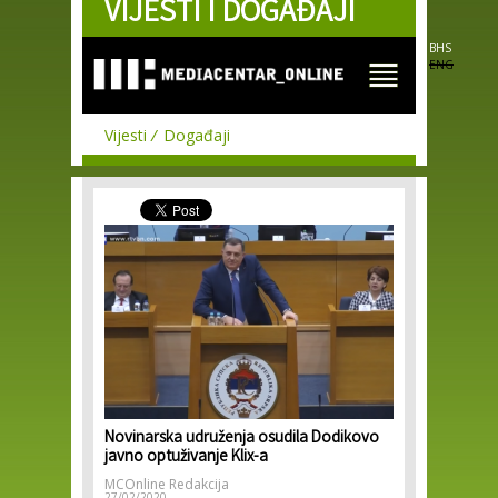
VIJESTI I DOGAĐAJI
Skip to
main
content
BHS
ENG
Vijesti
Događaji
Novinarska udruženja osudila Dodikovo
javno optuživanje Klix-a
MCOnline Redakcija
27/02/2020