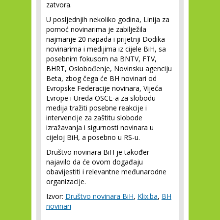
zatvora.
U posljednjih nekoliko godina, Linija za
pomoć novinarima je zabilježila
najmanje 20 napada i prijetnji Dodika
novinarima i medijima iz cijele BiH, sa
posebnim fokusom na BNTV, FTV,
BHRT, Oslobođenje, Novinsku agenciju
Beta, zbog čega će BH novinari od
Evropske Federacije novinara, Vijeća
Evrope i Ureda OSCE-a za slobodu
medija tražiti posebne reakcije i
intervencije za zaštitu slobode
izražavanja i sigurnosti novinara u
cijeloj BiH, a posebno u RS-u.
Društvo novinara BiH je također
najavilo da će ovom događaju
obavijestiti i relevantne međunarodne
organizacije.
Izvor:
Društvo novinara BiH
,
Klix.ba
,
BH
novinari