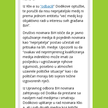
Iz Klix-a su
“odbacili
” Dodikove optužbe,
te poručili da nisu neprijateljski medij ni
prema jednom entitetu “već medij koji
objaktivno radi u interesu svih građana
BiH”.
Društvo novinara BiH ističe da je javno
optuživanje medija ili pojedinih novinara
kao “neprijatelja” postao učestali vid
pritisaka na bh. medije. Upozorili su da
“ovakav vid neprimjerenog kvalificiranja
medija indirektno može imati za
posljedicu i ugrožavanje njihove
sigurnosti, posebno u atmosferi
uzavrele političke situacije” kao i da
političari moraju biti svjesni težine
izgovorenih riječi.
Iz Upravnog odbora BH novinara
zahtijevaju od Dodika da prestane sa
nasiljem nad medijima i smatraju
Dodikovo uplitanje u rad novinara Klix-
a, ali i svih drugih medija koji kritički