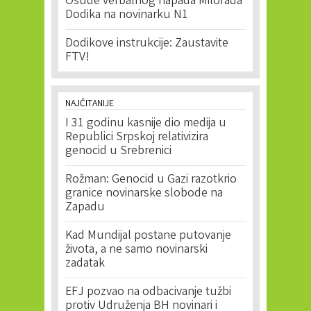
Osude verbalnog napada Milorada
Dodika na novinarku N1
Dodikove instrukcije: Zaustavite
FTV!
NAJČITANIJE
I 31 godinu kasnije dio medija u
Republici Srpskoj relativizira
genocid u Srebrenici
Rožman: Genocid u Gazi razotkrio
granice novinarske slobode na
Zapadu
Kad Mundijal postane putovanje
života, a ne samo novinarski
zadatak
EFJ pozvao na odbacivanje tužbi
protiv Udruženja BH novinari i