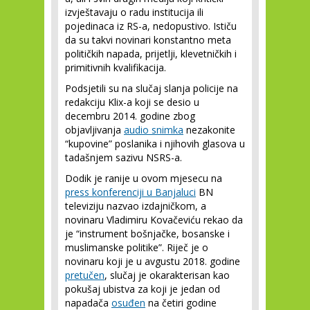
izvještavaju o radu institucija ili
pojedinaca iz RS-a, nedopustivo. Ističu
da su takvi novinari konstantno meta
političkih napada, prijetlji, klevetničkih i
primitivnih kvalifikacija.
Podsjetili su na slučaj slanja policije na
redakciju Klix-a koji se desio u
decembru 2014. godine zbog
objavljivanja
audio snimka
nezakonite
“kupovine” poslanika i njihovih glasova u
tadašnjem sazivu NSRS-a.
Dodik je ranije u ovom mjesecu na
press konferenciji u Banjaluci
BN
televiziju nazvao izdajničkom, a
novinaru Vladimiru Kovačeviću rekao da
je “instrument bošnjačke, bosanske i
muslimanske politike”. Riječ je o
novinaru koji je u avgustu 2018. godine
pretučen
, slučaj je okarakterisan kao
pokušaj ubistva za koji je jedan od
napadača
osuđen
na četiri godine