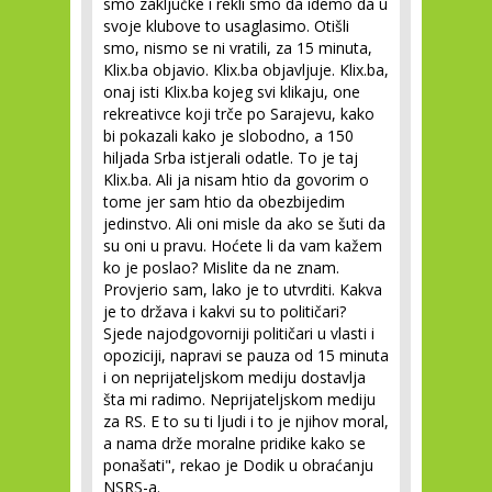
smo zaključke i rekli smo da idemo da u
svoje klubove to usaglasimo. Otišli
smo, nismo se ni vratili, za 15 minuta,
Klix.ba objavio. Klix.ba objavljuje. Klix.ba,
onaj isti Klix.ba kojeg svi klikaju, one
rekreativce koji trče po Sarajevu, kako
bi pokazali kako je slobodno, a 150
hiljada Srba istjerali odatle. To je taj
Klix.ba. Ali ja nisam htio da govorim o
tome jer sam htio da obezbijedim
jedinstvo. Ali oni misle da ako se šuti da
su oni u pravu. Hoćete li da vam kažem
ko je poslao? Mislite da ne znam.
Provjerio sam, lako je to utvrditi. Kakva
je to država i kakvi su to političari?
Sjede najodgovorniji političari u vlasti i
opoziciji, napravi se pauza od 15 minuta
i on neprijateljskom mediju dostavlja
šta mi radimo. Neprijateljskom mediju
za RS. E to su ti ljudi i to je njihov moral,
a nama drže moralne pridike kako se
ponašati", rekao je Dodik u obraćanju
NSRS-a.