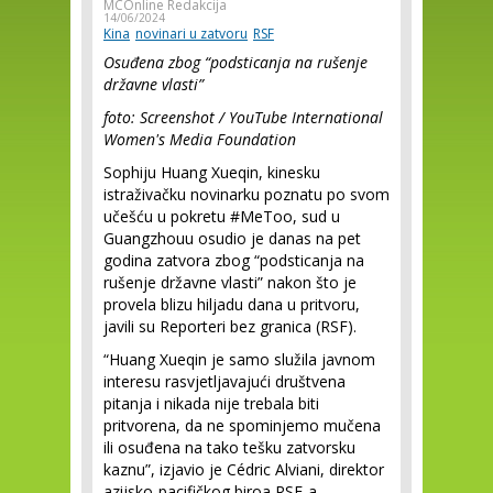
MCOnline Redakcija
14/06/2024
Kina
novinari u zatvoru
RSF
Osuđena zbog “podsticanja na rušenje
državne vlasti”
foto: Screenshot / YouTube International
Women's Media Foundation
Sophiju Huang Xueqin, kinesku
istraživačku novinarku poznatu po svom
učešću u pokretu #MeToo, sud u
Guangzhouu osudio je danas na pet
godina zatvora zbog “podsticanja na
rušenje državne vlasti” nakon što je
provela blizu hiljadu dana u pritvoru,
javili su Reporteri bez granica (RSF).
“Huang Xueqin je samo služila javnom
interesu rasvjetljavajući društvena
pitanja i nikada nije trebala biti
pritvorena, da ne spominjemo mučena
ili osuđena na tako tešku zatvorsku
kaznu”, izjavio je Cédric Alviani, direktor
azijsko-pacifičkog biroa RSF-a.