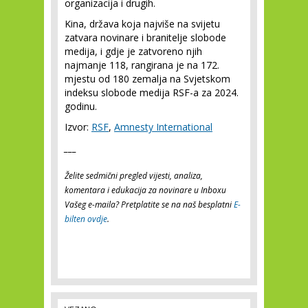
organizacija i drugih.
Kina, država koja najviše na svijetu
zatvara novinare i branitelje slobode
medija, i gdje je zatvoreno njih
najmanje 118, rangirana je na 172.
mjestu od 180 zemalja na Svjetskom
indeksu slobode medija RSF-a za 2024.
godinu.
Izvor:
RSF
,
Amnesty International
___
Želite sedmični pregled vijesti, analiza,
komentara i edukacija za novinare u Inboxu
Vašeg e-maila? Pretplatite se na naš besplatni
E-
bilten ovdje
.