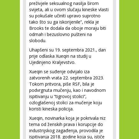
preživjele seksualnog nasilja širom
svijeta, ali u ovom slučaju kineske vlasti
su pokušale učiniti upravo suprotno
tako što su ga iskorijenile”, rekla je
Brooks te dodala da oboje moraju biti
odmah i bezuslovno pušteni na
slobodu.
Uhapšeni su 19. septembra 2021., dan
prije odlaska Xueqin na studij u
Ujedinjeno Kraljevstvo.
Xueqin se suđenje odvijalo iza
zatvorenih vrata 22. septembra 2023.
Tokom pritvora, piše RSF, bila je
podvrgnuta mučenju, kao i navodnom
ispitivanju u “tigrovoj stolici”,
ozloglašenoj stolici za mučenje koju
koristi kineska policija.
Xueqin, novinarka koja je pokrivala niz
tema od ženskih prava i korupcije do
industrijskog zagađenja, provodila je
ispitivanja 2018. godine koja su, ističe