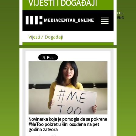
VIJESTI I DOGAĐAJI
Skip to
main
content
BHS
ENG
Vijesti
Događaji
Novinarka koja je pomogla da se pokrene
#MeToo pokret u Kini osuđena na pet
godina zatvora