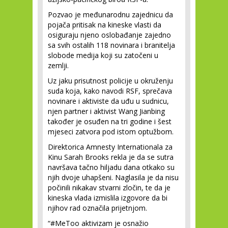
Pozvao je međunarodnu zajednicu da
pojača pritisak na kineske vlasti da
osiguraju njeno oslobađanje zajedno
sa svih ostalih 118 novinara i branitelja
slobode medija koji su zatočeni u
zemlji.
Uz jaku prisutnost policije u okruženju
suda koja, kako navodi RSF, sprečava
novinare i aktiviste da uđu u sudnicu,
njen partner i aktivist Wang Jianbing
također je osuđen na tri godine i šest
mjeseci zatvora pod istom optužbom.
Direktorica Amnesty Internationala za
Kinu Sarah Brooks rekla je da se sutra
navršava tačno hiljadu dana otkako su
njih dvoje uhapšeni. Naglasila je da nisu
počinili nikakav stvarni zločin, te da je
kineska vlada izmislila izgovore da bi
njihov rad označila prijetnjom.
“#MeToo aktivizam je osnažio