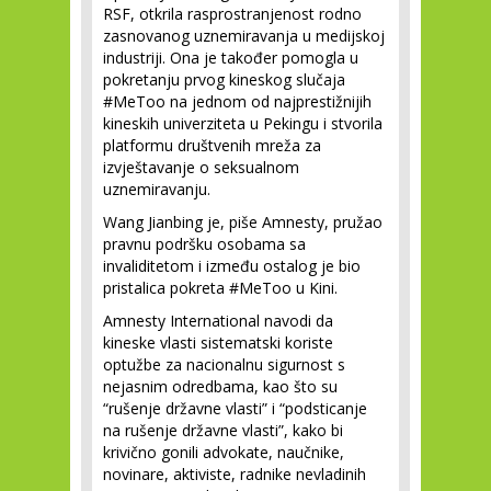
RSF, otkrila rasprostranjenost rodno
zasnovanog uznemiravanja u medijskoj
industriji. Ona je također pomogla u
pokretanju prvog kineskog slučaja
#MeToo na jednom od najprestižnijih
kineskih univerziteta u Pekingu i stvorila
platformu društvenih mreža za
izvještavanje o seksualnom
uznemiravanju.
Wang Jianbing je, piše Amnesty, pružao
pravnu podršku osobama sa
invaliditetom i između ostalog je bio
pristalica pokreta #MeToo u Kini.
Amnesty International navodi da
kineske vlasti sistematski koriste
optužbe za nacionalnu sigurnost s
nejasnim odredbama, kao što su
“rušenje državne vlasti” i “podsticanje
na rušenje državne vlasti”, kako bi
krivično gonili advokate, naučnike,
novinare, aktiviste, radnike nevladinih