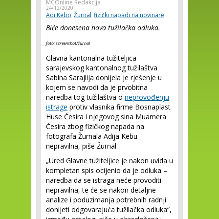
MCOnline Redakcija
24/12/2020
Adi Kebo
Žurnal
fizički napadi na novinare
Biće donesena nova tužilačka odluka.
foto: screenshot/žurnal
Glavna kantonalna tužiteljica
sarajevskog kantonalnog tužilaštva
Sabina Sarajlija donijela je rješenje u
kojem se navodi da je prvobitna
naredba tog tužilaštva o
neprovođenju
istrage
protiv vlasnika firme Bosnaplast
Huse Ćesira i njegovog sina Muamera
Ćesira zbog fizičkog napada na
fotografa Žurnala Adija Kebu
nepravilna, piše Žurnal.
„Ured Glavne tužiteljice je nakon uvida u
kompletan spis ocijenio da je odluka –
naredba da se istraga neće provoditi
nepravilna, te će se nakon detaljne
analize i poduzimanja potrebnih radnji
donijeti odgovarajuća tužilačka odluka“,