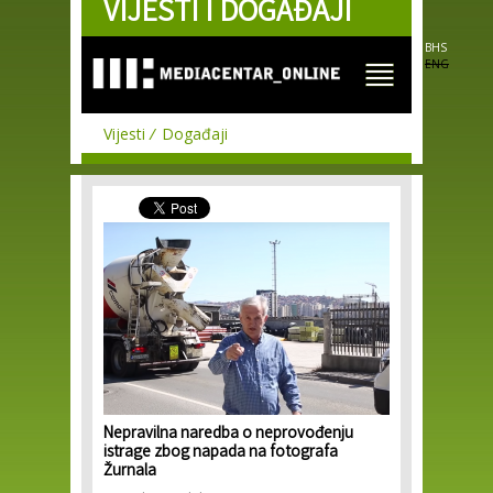
VIJESTI I DOGAĐAJI
Skip to
main
content
BHS
ENG
Vijesti
Događaji
Nepravilna naredba o neprovođenju
istrage zbog napada na fotografa
Žurnala