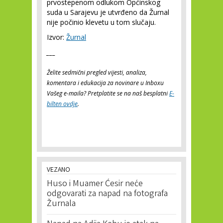
prvostepenom odlukom Općinskog
suda u Sarajevu je utvrđeno da Žurnal
nije počinio klevetu u tom slučaju.
Izvor:
Žurnal
___
Želite sedmični pregled vijesti, analiza,
komentara i edukacija za novinare u Inboxu
Vašeg e-maila? Pretplatite se na naš besplatni
E-
bilten ovdje
.
VEZANO
Huso i Muamer Ćesir neće
odgovarati za napad na fotografa
Žurnala