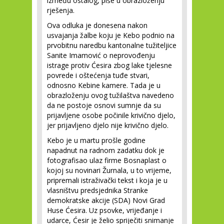
između ostalog, piše u obrazloženju
rješenja.
Ova odluka je donesena nakon
usvajanja žalbe koju je Kebo podnio na
prvobitnu naredbu kantonalne tužiteljice
Sanite Imamović o neprovođenju
istrage protiv Ćesira zbog lake tjelesne
povrede i oštećenja tuđe stvari,
odnosno Kebine kamere. Tada je u
obrazloženju ovog tužilaštva navedeno
da ne postoje osnovi sumnje da su
prijavljene osobe počinile krivično djelo,
jer prijavljeno djelo nije krivično djelo.
Kebo je u martu prošle godine
napadnut na radnom zadatku dok je
fotografisao ulaz firme Bosnaplast o
kojoj su novinari Žurnala, u to vrijeme,
pripremali istraživački tekst i koja je u
vlasništvu predsjednika Stranke
demokratske akcije (SDA) Novi Grad
Huse Ćesira. Uz psovke, vrijeđanje i
udarce, Ćesir je želio spriječiti snimanje