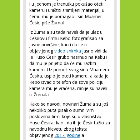
i u jednom je trenutku pokušao oteti
kameru i uništiti snimljeni materijal, u
čemu mu je pomagao i sin Muamer
Ćesir, piše Žurnal.
Iz Žurnala su tada naveli da je ulaz u
Ćesirovu firmu Kebo fotografisao sa
javne površine, kao i da se iz
objavljenog
video snimka
jasno vidi da
je Huso Ćesir grubo nasrnuo na Kebu i
da mu je prijetio da će mu razbiti
kameru. Uz pomoć svog sina Muamera
Ćesira, uspio je oteti kameru, a kada je
Kebo izvadio telefon da zove policiju,
kamera mu je vraćena, ranije su naveli
iz Žurnala.
Kako se navodi, novinari Žurnala su još
nekoliko puta pisali o sumnjivim
poslovima firmi koje su u vlasništvu
Huse Ćesira, kao i da ih je Ćesir tužio za
navodnu klevetu zbog teksta
objavljenog
2017. godine
a