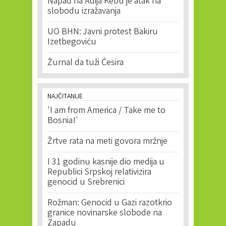
Napad na Adija Kebu je atak na
slobodu izražavanja
UO BHN: Javni protest Bakiru
Izetbegoviću
Žurnal da tuži Ćesira
NAJČITANIJE
'I am from America / Take me to
Bosnia!'
Žrtve rata na meti govora mržnje
I 31 godinu kasnije dio medija u
Republici Srpskoj relativizira
genocid u Srebrenici
Rožman: Genocid u Gazi razotkrio
granice novinarske slobode na
Zapadu