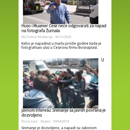
Huso i Muamer Ćesir neće odgovarati za napad
na fotografa Žurnala
MCOnline Redakcija
30/11/2020
Kebo je napadnut u martu prošle godine kada je
fotografisao ulaz u Ćesirovu firmu Bosnaplast.
U
javnom interesu: Snimanje sa javnih površina je
dozvoljeno
Elvira Jukić - Mujkić
04/04/2019
Snimanje je dozvoljeno, a napadi su zakonom