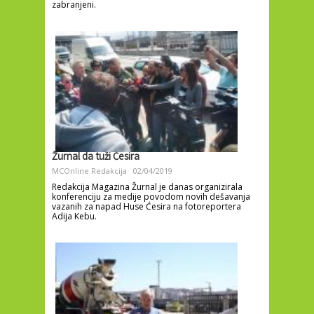
zabranjeni.
Žurnal da tuži Ćesira
MCOnline Redakcija
02/04/2019
Redakcija Magazina Žurnal je danas organizirala
konferenciju za medije povodom novih dešavanja
vazanih za napad Huse Ćesira na fotoreportera
Adija Kebu.