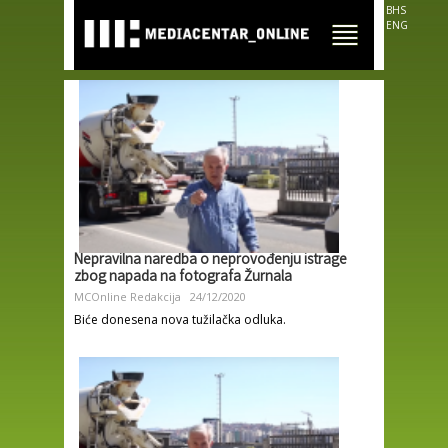
Skip to
BHS
main
ENG
content
Nepravilna naredba o neprovođenju istrage
zbog napada na fotografa Žurnala
MCOnline Redakcija
24/12/2020
Biće donesena nova tužilačka odluka.