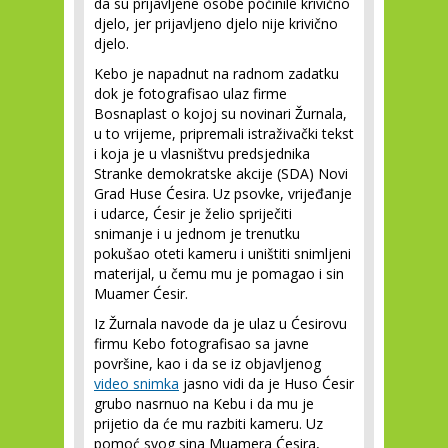
da su prijavljene osobe počinile krivično
djelo, jer prijavljeno djelo nije krivično
djelo.
Kebo je napadnut na radnom zadatku
dok je fotografisao ulaz firme
Bosnaplast o kojoj su novinari Žurnala,
u to vrijeme, pripremali istraživački tekst
i koja je u vlasništvu predsjednika
Stranke demokratske akcije (SDA) Novi
Grad Huse Ćesira. Uz psovke, vrijeđanje
i udarce, Ćesir je želio spriječiti
snimanje i u jednom je trenutku
pokušao oteti kameru i uništiti snimljeni
materijal, u čemu mu je pomagao i sin
Muamer Ćesir.
Iz Žurnala navode da je ulaz u Ćesirovu
firmu Kebo fotografisao sa javne
površine, kao i da se iz objavljenog
video snimka
jasno vidi da je Huso Ćesir
grubo nasrnuo na Kebu i da mu je
prijetio da će mu razbiti kameru. Uz
pomoć svog sina Muamera Ćesira,