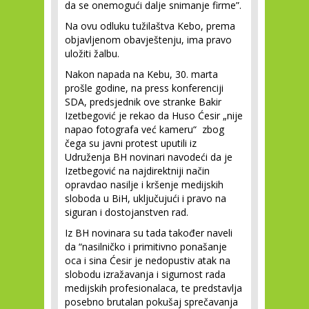
da se onemogući dalje snimanje firme”.
Na ovu odluku tužilaštva Kebo, prema
objavljenom obavještenju, ima pravo
uložiti žalbu.
Nakon napada na Kebu, 30. marta
prošle godine, na press konferenciji
SDA, predsjednik ove stranke Bakir
Izetbegović je rekao da Huso Ćesir „nije
napao fotografa već kameru“ zbog
čega su javni protest uputili iz
Udruženja BH novinari navodeći da je
Izetbegović na najdirektniji način
opravdao nasilje i kršenje medijskih
sloboda u BiH, uključujući i pravo na
siguran i dostojanstven rad.
Iz BH novinara su tada također naveli
da “nasilničko i primitivno ponašanje
oca i sina Ćesir je nedopustiv atak na
slobodu izražavanja i sigurnost rada
medijskih profesionalaca, te predstavlja
posebno brutalan pokušaj sprečavanja