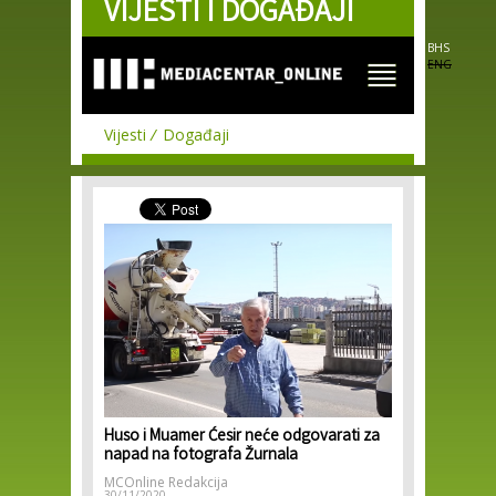
VIJESTI I DOGAĐAJI
Skip to
main
content
BHS
ENG
Vijesti
Događaji
Huso i Muamer Ćesir neće odgovarati za
napad na fotografa Žurnala
MCOnline Redakcija
30/11/2020