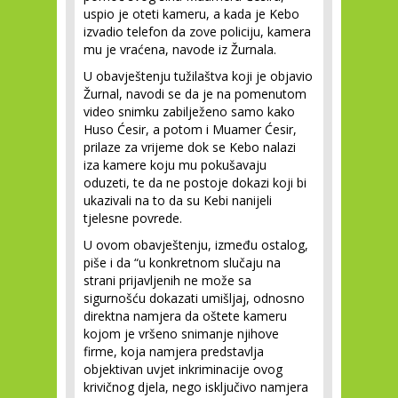
uspio je oteti kameru, a kada je Kebo
izvadio telefon da zove policiju, kamera
mu je vraćena, navode iz Žurnala.
U obavještenju tužilaštva koji je objavio
Žurnal, navodi se da je na pomenutom
video snimku zabilježeno samo kako
Huso Ćesir, a potom i Muamer Ćesir,
prilaze za vrijeme dok se Kebo nalazi
iza kamere koju mu pokušavaju
oduzeti, te da ne postoje dokazi koji bi
ukazivali na to da su Kebi nanijeli
tjelesne povrede.
U ovom obavještenju, između ostalog,
piše i da “u konkretnom slučaju na
strani prijavljenih ne može sa
sigurnošću dokazati umišljaj, odnosno
direktna namjera da oštete kameru
kojom je vršeno snimanje njihove
firme, koja namjera predstavlja
objektivan uvjet inkriminacije ovog
krivičnog djela, nego isključivo namjera