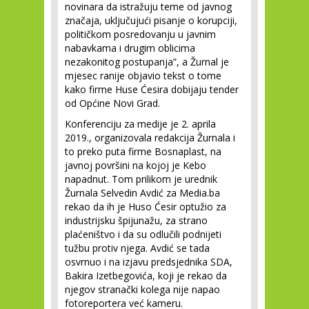
novinara da istražuju teme od javnog
značaja, uključujući pisanje o korupciji,
političkom posredovanju u javnim
nabavkama i drugim oblicima
nezakonitog postupanja”, a Žurnal je
mjesec ranije objavio tekst o tome
kako firme Huse Ćesira dobijaju tender
od Općine Novi Grad.
Konferenciju za medije je 2. aprila
2019., organizovala redakcija Žurnala i
to preko puta firme Bosnaplast, na
javnoj površini na kojoj je Kebo
napadnut. Tom prilikom je urednik
Žurnala Selvedin Avdić za Media.ba
rekao da ih je Huso Ćesir optužio za
industrijsku špijunažu, za strano
plaćeništvo i da su odlučili podnijeti
tužbu protiv njega. Avdić se tada
osvrnuo i na izjavu predsjednika SDA,
Bakira Izetbegovića, koji je rekao da
njegov stranački kolega nije napao
fotoreportera već kameru.