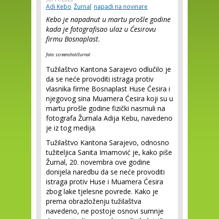
Adi Kebo
Žurnal
napadi na novinare
Kebo je napadnut u martu prošle godine
kada je fotografisao ulaz u Ćesirovu
firmu Bosnaplast.
foto: screenshot/žurnal
Tužilaštvo Kantona Sarajevo odlučilo je
da se neće provoditi istraga protiv
vlasnika firme Bosnaplast Huse Ćesira i
njegovog sina Muamera Ćesira koji su u
martu prošle godine fizički nasrnuli na
fotografa Žurnala Adija Kebu, navedeno
je iz tog medija.
Tužilaštvo Kantona Sarajevo, odnosno
tužiteljica Sanita Imamović je, kako piše
Žurnal, 20. novembra ove godine
donijela naredbu da se neće provoditi
istraga protiv Huse i Muamera Ćesira
zbog lake tjelesne povrede. Kako je
prema obrazloženju tužilaštva
navedeno, ne postoje osnovi sumnje