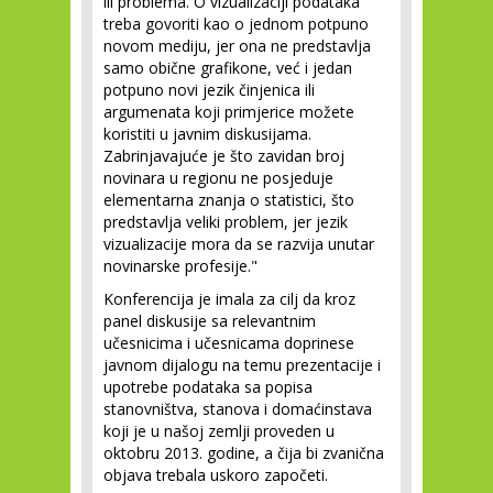
ili problema. O vizualizaciji podataka
treba govoriti kao o jednom potpuno
novom mediju, jer ona ne predstavlja
samo obične grafikone, već i jedan
potpuno novi jezik činjenica ili
argumenata koji primjerice možete
koristiti u javnim diskusijama.
Zabrinjavajuće je što zavidan broj
novinara u regionu ne posjeduje
elementarna znanja o statistici, što
predstavlja veliki problem, jer jezik
vizualizacije mora da se razvija unutar
novinarske profesije."
Konferencija je imala za cilj da kroz
panel diskusije sa relevantnim
učesnicima i učesnicama doprinese
javnom dijalogu na temu prezentacije i
upotrebe podataka sa popisa
stanovništva, stanova i domaćinstava
koji je u našoj zemlji proveden u
oktobru 2013. godine, a čija bi zvanična
objava trebala uskoro započeti.