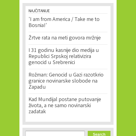
NAJČITANIJE
'I am from America / Take me to
Bosnia!'
Žrtve rata na meti govora mržnje
I 31 godinu kasnije dio medija u
Republici Srpskoj relativizira
genocid u Srebrenici
Rožman: Genocid u Gazi razotkrio
granice novinarske slobode na
Zapadu
Kad Mundijal postane putovanje
života, a ne samo novinarski
zadatak
Search form
Search