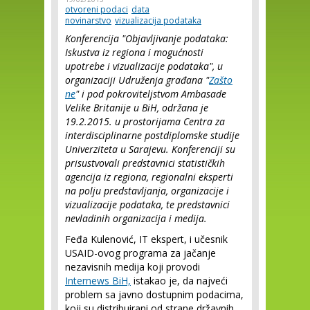
otvoreni podaci
data
novinarstvo
vizualizacija podataka
Konferencija "Objavljivanje podataka:
Iskustva iz regiona i mogućnosti
upotrebe i vizualizacije podataka", u
organizaciji Udruženja građana "
Zašto
ne
" i pod pokroviteljstvom Ambasade
Velike Britanije u BiH, održana je
19.2.2015. u prostorijama Centra za
interdisciplinarne postdiplomske studije
Univerziteta u Sarajevu. Konferenciji su
prisustvovali predstavnici statističkih
agencija iz regiona, regionalni eksperti
na polju predstavljanja, organizacije i
vizualizacije podataka, te predstavnici
nevladinih organizacija i medija.
Feđa Kulenović, IT ekspert, i učesnik
USAID-ovog programa za jačanje
nezavisnih medija koji provodi
Internews BiH,
istakao je, da najveći
problem sa javno dostupnim podacima,
koji su distribuirani od strane državnih