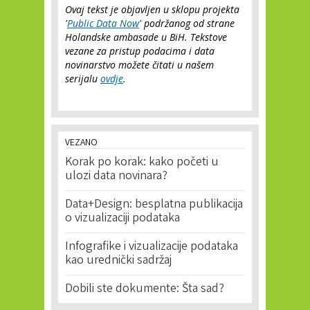
Ovaj tekst je objavljen u sklopu projekta
'
Public Data Now
' podržanog od strane
Holandske ambasade u BiH. Tekstove
vezane za pristup podacima i data
novinarstvo možete čitati u našem
serijalu
ovdje
.
VEZANO
Korak po korak: kako početi u
ulozi data novinara?
Data+Design: besplatna publikacija
o vizualizaciji podataka
Infografike i vizualizacije podataka
kao urednički sadržaj
Dobili ste dokumente: Šta sad?