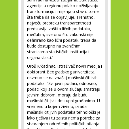
agencije u regionu polako doživljavaju
transformaciju i mijenjaju stav o tome
šta treba da se objavljuje. Trenutno,
najveću prepreku transparentnosti
predstavlja zaštita ličnih podataka,
međutim, sve ono što zakonski nije
definirano kao lični podatak, treba da
bude dostupno na zvaničnim
stranicama statističkih institucija i
organa vlasti."
Uroš Krčadinac, istraživač novih medija i
doktorant Beogradskog univerziteta,
osvrnuo se na značaj mašinski čitljivih
podataka. "Svi javni podaci, odnosno,
podaci koji se u ovom slučaju smatraju
javnim dobrom, moraju da budu
mašinski čitljivi i dostupni građanima. U
vremenu u kojem živimo, izrada
mašinski čitljivih podataka tehnološki je
lako rješiva i tu zaista nema potrebe za
stvaranjem određenih političkih pitanja