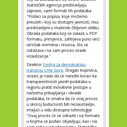
statstičkih agencija predstavljaju,
zapravo, sami formati tih podataka.
"Podaci sa popisa, koje možemo
preuzeti i koji su dostupni javnosti, nisu
predstavljeni u mašinski čitljivom obliku.
Obrada podataka koji se nalaze u PDF
formatu, primjerice, zahtijeva puno veći
utrošak vremena i resursa, što se
odražava i na sam proces izrade
vizaulizacija."
Direktor
Centra za demokratsku
tranziciju Crne Gore
, Dragan Koprivica,
izrazio je nadu da će naredni koraci ka
transparentnosti javnih podataka u
regionu pratiti inovativne pristupe u
načinima prikupljanja i obrade
podataka, te smatra da će ovaj proces
u skoroj budućnosti biti nezaustavljiv,
imajući u vidu dostupne tehnologije.
"Ovaj proces će se odraziti i na formate
u kojima se podaci objavljuju, kao i na
sam rad na vizualizacijama. Statističke