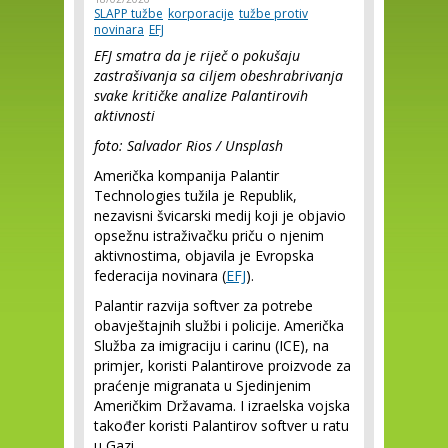
SLAPP tužbe
korporacije
tužbe protiv
novinara
EFJ
EFJ smatra da je riječ o pokušaju
zastrašivanja sa ciljem obeshrabrivanja
svake kritičke analize Palantirovih
aktivnosti
foto: Salvador Rios / Unsplash
Američka kompanija Palantir
Technologies tužila je Republik,
nezavisni švicarski medij koji je objavio
opsežnu istraživačku priču o njenim
aktivnostima, objavila je Evropska
federacija novinara (
EFJ
).
Palantir razvija softver za potrebe
obavještajnih službi i policije. Američka
Služba za imigraciju i carinu (ICE), na
primjer, koristi Palantirove proizvode za
praćenje migranata u Sjedinjenim
Američkim Državama. I izraelska vojska
također koristi Palantirov softver u ratu
u Gazi.