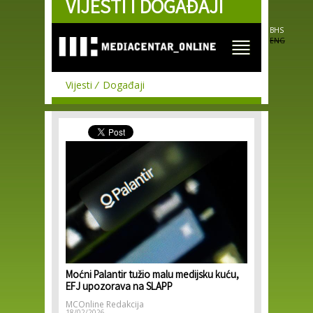
VIJESTI I DOGAĐAJI
Skip to
main
content
BHS
ENG
Vijesti
Događaji
Moćni Palantir tužio malu medijsku kuću,
EFJ upozorava na SLAPP
MCOnline Redakcija
18/02/2026