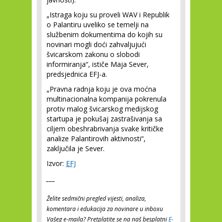
„Istraga koju su proveli WAV i Republik
o Palantiru uveliko se temelji na
službenim dokumentima do kojih su
novinari mogli doći zahvaljujući
švicarskom zakonu o slobodi
informiranja“, ističe Maja Sever,
predsjednica EFJ-a.
„Pravna radnja koju je ova moćna
multinacionalna kompanija pokrenula
protiv malog švicarskog medijskog
startupa je pokušaj zastrašivanja sa
ciljem obeshrabrivanja svake kritičke
analize Palantirovih aktivnosti“,
zaključila je Sever.
Izvor:
EFJ
___
Želite sedmični pregled vijesti, analiza,
komentara i edukacija za novinare u inboxu
Vašeg e-maila? Pretplatite se na naš besplatni
E-