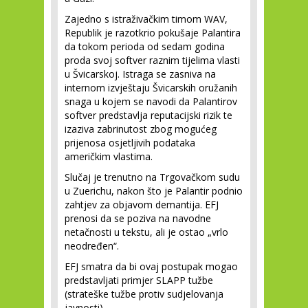
Zajedno s istraživačkim timom WAV,
Republik je razotkrio pokušaje Palantira
da tokom perioda od sedam godina
proda svoj softver raznim tijelima vlasti
u Švicarskoj. Istraga se zasniva na
internom izvještaju Švicarskih oružanih
snaga u kojem se navodi da Palantirov
softver predstavlja reputacijski rizik te
izaziva zabrinutost zbog mogućeg
prijenosa osjetljivih podataka
američkim vlastima.
Slučaj je trenutno na Trgovačkom sudu
u Zuerichu, nakon što je Palantir podnio
zahtjev za objavom demantija. EFJ
prenosi da se poziva na navodne
netačnosti u tekstu, ali je ostao „vrlo
neodređen“.
EFJ smatra da bi ovaj postupak mogao
predstavljati primjer SLAPP tužbe
(strateške tužbe protiv sudjelovanja
javnosti).