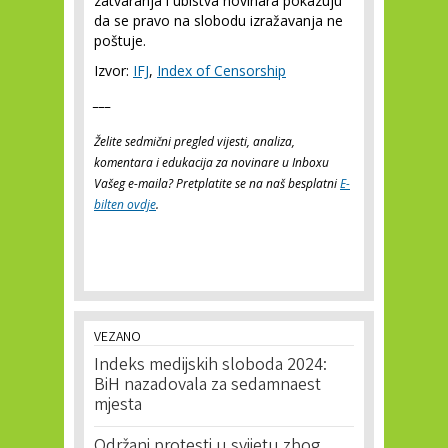
zatvaranja i ubistva novinara pokazuju
da se pravo na slobodu izražavanja ne
poštuje.
Izvor:
IFJ
,
Index of Censorship
___
Želite sedmični pregled vijesti, analiza,
komentara i edukacija za novinare u Inboxu
Vašeg e-maila? Pretplatite se na naš besplatni
E-
bilten ovdje
.
VEZANO
Indeks medijskih sloboda 2024:
BiH nazadovala za sedamnaest
mjesta
Održani protesti u svijetu zbog