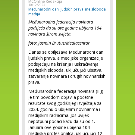
MCOnline Redakcija
10/12/2024
Međunarodni dan ljudskih prava
(ne)sloboda
medija
Međunarodna federacija novinara
podsjeća da su ove godine ubijena 104
novinara širom svijeta.
foto: Jasmin Brutus/Mediacentar
Danas se obilježava Međunarodni dan
ljudskih prava, a medijske organizacije
podsjećaju na kršenja i uskraćivanja
medijskih sloboda, uključujući ubistva,
zatvaranje novinara i drugih novinarskih
prava.
Međunarodna federacija novinara (IFJ)
je tim povodom objavila početne
rezultate svog godišnjeg izvještaja za
2024. godinu o ubijenim novinarima i
medijskim radnicima. Još uvijek
nepotpuni podaci kažu da su od 1.
januara ove godine ubijena 104
medijska profesionalca, uključujući 12