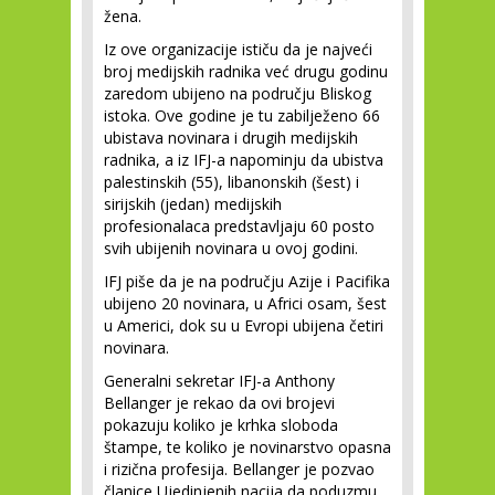
žena.
Iz ove organizacije ističu da je najveći
broj medijskih radnika već drugu godinu
zaredom ubijeno na području Bliskog
istoka. Ove godine je tu zabilježeno 66
ubistava novinara i drugih medijskih
radnika, a iz IFJ-a napominju da ubistva
palestinskih (55), libanonskih (šest) i
sirijskih (jedan) medijskih
profesionalaca predstavljaju 60 posto
svih ubijenih novinara u ovoj godini.
IFJ piše da je na području Azije i Pacifika
ubijeno 20 novinara, u Africi osam, šest
u Americi, dok su u Evropi ubijena četiri
novinara.
Generalni sekretar IFJ-a Anthony
Bellanger je rekao da ovi brojevi
pokazuju koliko je krhka sloboda
štampe, te koliko je novinarstvo opasna
i rizična profesija. Bellanger je pozvao
članice Ujedinjenih nacija da poduzmu