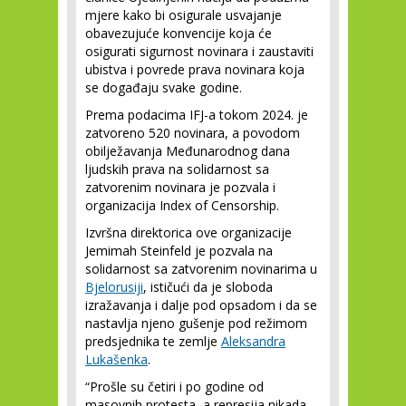
mjere kako bi osigurale usvajanje
obavezujuće konvencije koja će
osigurati sigurnost novinara i zaustaviti
ubistva i povrede prava novinara koja
se događaju svake godine.
Prema podacima IFJ-a tokom 2024. je
zatvoreno 520 novinara, a povodom
obilježavanja Međunarodnog dana
ljudskih prava na solidarnost sa
zatvorenim novinara je pozvala i
organizacija Index of Censorship.
Izvršna direktorica ove organizacije
Jemimah Steinfeld je pozvala na
solidarnost sa zatvorenim novinarima u
Bjelorusiji
, ističući da je sloboda
izražavanja i dalje pod opsadom i da se
nastavlja njeno gušenje pod režimom
predsjednika te zemlje
Aleksandra
Lukašenka
.
“Prošle su četiri i po godine od
masovnih protesta, a represija nikada