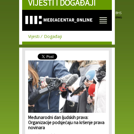
VIJESTI I DOGAĐAJI
Skip to
main
content
BHS
ENG
Vijesti
Događaji
Međunarodni dan ljudskih prava:
Organizacije podsjećaju na kršenje prava
novinara