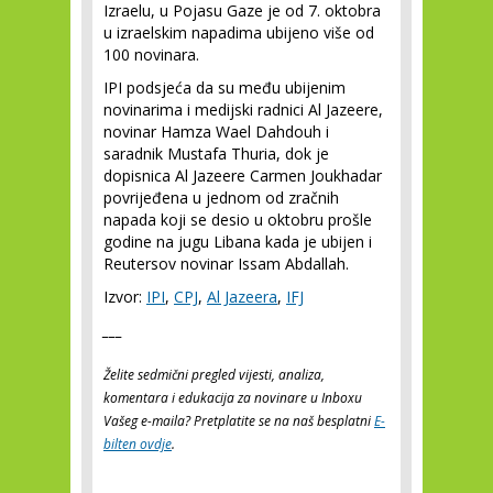
Izraelu, u Pojasu Gaze je od 7. oktobra
u izraelskim napadima ubijeno više od
100 novinara.
IPI podsjeća da su među ubijenim
novinarima i medijski radnici Al Jazeere,
novinar Hamza Wael Dahdouh i
saradnik Mustafa Thuria, dok je
dopisnica Al Jazeere Carmen Joukhadar
povrijeđena u jednom od zračnih
napada koji se desio u oktobru prošle
godine na jugu Libana kada je ubijen i
Reutersov novinar Issam Abdallah.
Izvor:
IPI
,
CPJ
,
Al Jazeera
,
IFJ
___
Želite sedmični pregled vijesti, analiza,
komentara i edukacija za novinare u Inboxu
Vašeg e-maila? Pretplatite se na naš besplatni
E-
bilten ovdje
.