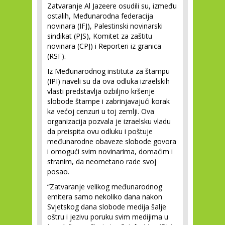
Zatvaranje Al Jazeere osudili su, između
ostalih, Međunarodna federacija
novinara (IFJ), Palestinski novinarski
sindikat (PJS), Komitet za zaštitu
novinara (CPJ) i Reporteri iz granica
(RSF).
Iz Međunarodnog instituta za štampu
(IPI) naveli su da ova odluka izraelskih
vlasti predstavlja ozbiljno kršenje
slobode štampe i zabrinjavajući korak
ka većoj cenzuri u toj zemlji. Ova
organizacija pozvala je izraelsku vladu
da preispita ovu odluku i poštuje
međunarodne obaveze slobode govora
i omogući svim novinarima, domaćim i
stranim, da neometano rade svoj
posao.
“Zatvaranje velikog međunarodnog
emitera samo nekoliko dana nakon
Svjetskog dana slobode medija šalje
oštru i jezivu poruku svim medijima u