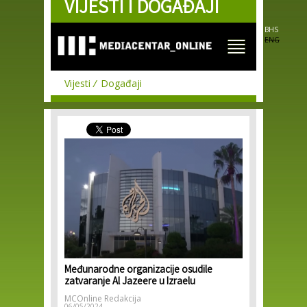
VIJESTI I DOGAĐAJI
Skip to
main
content
BHS
ENG
Vijesti
Događaji
Međunarodne organizacije osudile
zatvaranje Al Jazeere u Izraelu
MCOnline Redakcija
06/05/2024