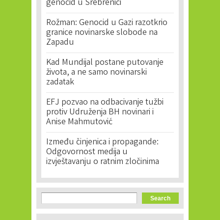
genocid u Srebrenici
Rožman: Genocid u Gazi razotkrio
granice novinarske slobode na
Zapadu
Kad Mundijal postane putovanje
života, a ne samo novinarski
zadatak
EFJ pozvao na odbacivanje tužbi
protiv Udruženja BH novinari i
Anise Mahmutović
Između činjenica i propagande:
Odgovornost medija u
izvještavanju o ratnim zločinima
Search form
Search