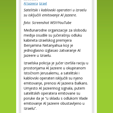
Al Jazeera
Izrael
Satelitski i kablovski operateri u Izraelu
su isključili emitovanje Al Jazeere.
foto: Screenshot WSY/YouTube
Međunarodne organizacije za slobodu
medija osudile su jučerašnju odluku
kabineta izraelskog premijera
Benjamina Netanyahua koji je
jednoglasno izglasao zatvaranje Al
Jazeere u Izraelu.
Izraelska policija je jučer izvršila raciju u
prostorijama Al Jazeere u okupiranom
Istočnom Jerusalemu, a satelitski i
kablovski operateri isključili su njeno
emitovanje, prenosi Al Jazeera Balkans.
Umjesto Al Jazeerinog signala, putem
satelitskih operatera emitovane su
poruke da je “u skladu s odlukom Vlade
emitovanje Al Jazeere obustavljeno u
Izraelu”.