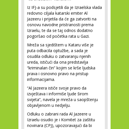
Iz IFJ-a su podsjetili da je Izraelska vlada
redovno ciljala katarski emiter Al
Jazeeru i prijetila da će ga zatvoriti na
osnovu navodne pristranosti prema
Izraelu, te da se taj odnos dodatno
pogoršao od početka rata u Gazi.
Mreža sa sjedištem u Kataru više je
puta odbacila optužbe, a sada je
osudila odluku o zatvaranju njenih
ureda, ističući da ona predstavlja
“kriminalan čin” kojim se krše ljudska
prava i osnovno pravo na pristup
informacijama.
“Al Jazeera ističe svoje pravo da
izvještava i informiše ljude širom
svijeta”, navela je mreža u saopštenju
objavljenom u nedjelju.
Odluku o zabrani rada Al Jazeere u
Izraelu osudio je i Komitet za zaštitu
novinara (CPJ), upozoravajući da bi