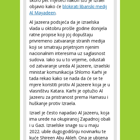
skoro pet mjeseci nakon što je Izrael
objavio kako će
blokirati libanski medij
Al Mayadeen
.
Al Jazeera podsjeća da je izraelska
vlada u oktobru prošle godine donijela
ratne propise koji joj dopuštaju
privremeno zatvaranje stranih medija
koji se smatraju prijetnjom njenim
nacionalnim interesima uz saglasnost
sudova. Iako su u to vrijeme, odustali
od zatvaranje ureda Al Jazeere, izraelski
ministar komunikacija Shlomo Karhi je
tada rekao kako se nada da će se te
mjere koristiti protiv Al Jazeere koja je u
vlasništvu Katara. Karhi je optužio Al
Jazeeru za pristranost prema Hamasu i
huškanje protiv Izraela.
Izrael je često napadao Al Jazeeru, koja
ima urede na okupiranoj Zapadnoj obali
i u Gazi. Izraelske snage su u maju
2022. ubile dugogodišnju novinarku te
kuće Shireen Abu Akleh. Ona je ubijena