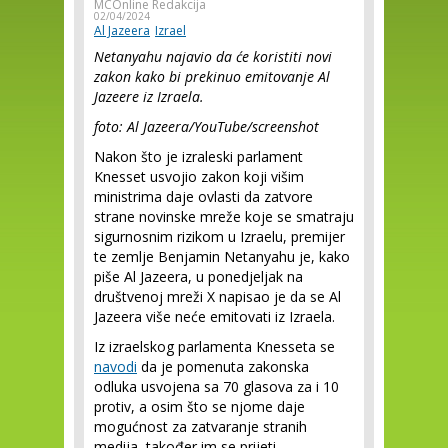
MCOnline Redakcija
02/04/2024
Al Jazeera
Izrael
Netanyahu najavio da će koristiti novi
zakon kako bi prekinuo
emitovanje Al
Jazeere iz Izraela.
foto: Al Jazeera/YouTube/screenshot
Nakon što je izraleski parlament
Knesset usvojio zakon koji višim
ministrima daje ovlasti da zatvore
strane novinske mreže koje se smatraju
sigurnosnim rizikom u Izraelu, premijer
te zemlje Benjamin Netanyahu je, kako
piše Al Jazeera, u ponedjeljak na
društvenoj mreži X napisao je da se Al
Jazeera više neće emitovati iz Izraela.
Iz izraelskog parlamenta Knesseta se
navodi
da je pomenuta zakonska
odluka usvojena sa 70 glasova za i 10
protiv, a osim što se njome daje
mogućnost za zatvaranje stranih
medija, također im se prijeti