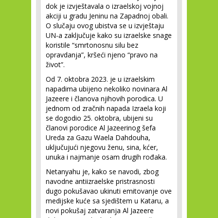
dok je izvještavala o izraelskoj vojnoj
akciji u gradu Jeninu na Zapadnoj obali.
O slučaju ovog ubistva se u izvještaju
UN-a zaključuje kako su izraelske snage
koristile “smrtonosnu silu bez
opravdanja”, kršeći njeno “pravo na
život”.
Od 7. oktobra 2023. je u izraelskim
napadima ubijeno nekoliko novinara Al
Jazeere i članova njihovih porodica. U
jednom od zračnih napada Izraela koji
se dogodio 25. oktobra, ubijeni su
članovi porodice Al Jazeerinog šefa
Ureda za Gazu Waela Dahdouha,
uključujući njegovu ženu, sina, kćer,
unuka i najmanje osam drugih rođaka.
Netanyahu je, kako se navodi, zbog
navodne antiizraelske pristrasnosti
dugo pokušavao ukinuti emitovanje ove
medijske kuće sa sjedištem u Kataru, a
novi pokušaj zatvaranja Al Jazeere