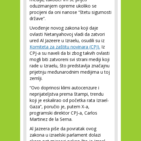
oduzimanjem opreme ukoliko se
procijeni da oni nanose “štetu sigurnosti
države”.
Uvođenje novog zakona koji daje
ovlasti Netanyahovoj vladi da zatvori
ured Al Jazeere u Izraelu, osudili su iz
Komiteta za zaštitu novinara (CPJ).
Iz
CPJ-a su naveli da bi zbog takvih ovlasti
mogli biti zatvoreni svi strani mediji koji
rade u Izraelu, što predstavlja značajnu
prijetnju međunarodnim medijima u toj
zemlji.
“Ovo doprinosi klimi autocenzure i
neprijateljstva prema štampi, trendu
koji je eskalirao od početka rata Izrael-
Gaza”, poručio je, putem X-a,
programski direktor CPJ-a, Carlos
Martinez de la Serna.
Al Jazeera piše da povratak ovog
zakona u izraelski parlament dolazi