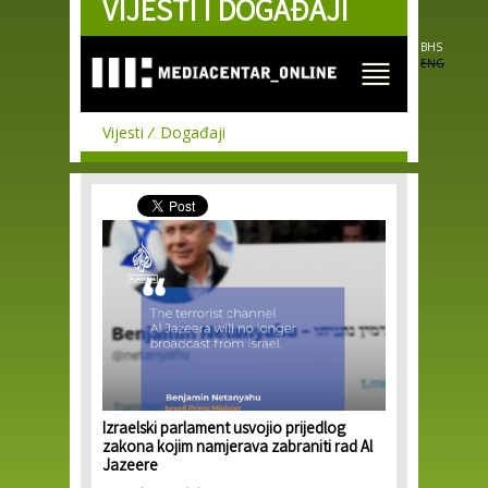
VIJESTI I DOGAĐAJI
Skip to
main
content
BHS
ENG
Vijesti
Događaji
Izraelski parlament usvojio prijedlog
zakona kojim namjerava zabraniti rad Al
Jazeere