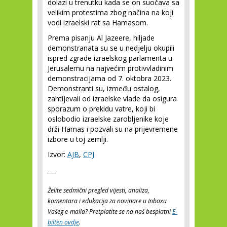
dolazi u trenutku kada se on suočava sa
velikim protestima zbog načina na koji
vodi izraelski rat sa Hamasom.
Prema pisanju Al Jazeere, hiljade
demonstranata su se u nedjelju okupili
ispred zgrade izraelskog parlamenta u
Jerusalemu na najvećim protivvladinim
demonstracijama od 7. oktobra 2023.
Demonstranti su, između ostalog,
zahtijevali od izraelske vlade da osigura
sporazum o prekidu vatre, koji bi
oslobodio izraelske zarobljenike koje
drži Hamas i pozvali su na prijevremene
izbore u toj zemlji.
Izvor:
AJB
,
CPJ
___
Želite sedmični pregled vijesti, analiza,
komentara i edukacija za novinare u Inboxu
Vašeg e-maila? Pretplatite se na naš besplatni
E-
bilten ovdje
.