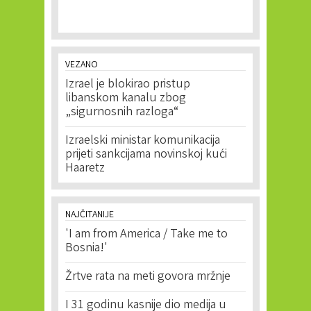
VEZANO
Izrael je blokirao pristup
libanskom kanalu zbog
„sigurnosnih razloga“
Izraelski ministar komunikacija
prijeti sankcijama novinskoj kući
Haaretz
NAJČITANIJE
'I am from America / Take me to
Bosnia!'
Žrtve rata na meti govora mržnje
I 31 godinu kasnije dio medija u