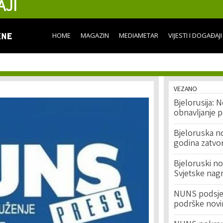
AJI
Skip to
main
content
HOME
MAGAZIN
MEDIAMETAR
VIJESTI I DOGAĐAJI
VEZANO
Bjelorusija: 
obnavljanje 
Bjeloruska n
godina zatvor
Bjeloruski n
Svjetske nag
NUNS podsjeć
podrške novi