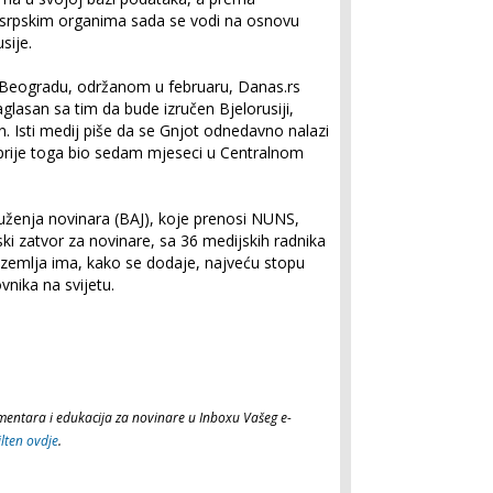
srpskim organima sada se vodi na osnovu
sije.
 Beogradu, održanom u februaru, Danas.rs
aglasan sa tim da bude izručen Bjelorusiji,
. Isti medij piše da se Gnjot odnedavno nalazi
e prije toga bio sedam mjeseci u Centralnom
ženja novinara (BAJ), koje prenosi NUNS,
opski zatvor za novinare, sa 36 medijskih radnika
 zemlja ima, kako se dodaje, najveću stopu
vnika na svijetu.
komentara i edukacija za novinare u Inboxu Vašeg e-
ilten ovdje
.