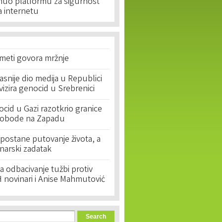
uo platformu za sigurnost
a internetu
 meti govora mržnje
asnije dio medija u Republici
ivizira genocid u Srebrenici
cid u Gazi razotkrio granice
lobode na Zapadu
postane putovanje života, a
narski zadatak
 odbacivanje tužbi protiv
 novinari i Anise Mahmutović
orm