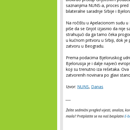
saznanjima NUNS-a, proces pred 
bilateralne saradnje Srbije i Bjeloru
Na ročištu u Apelacionom sudu u
piše da se Gnjot izjasnio da nije s
strahujući da ga tamo čeka progon
u kućnom pritvoru u Srbiji, dok j
zatvoru u Beogradu.
Prema podacima Bjeloruskog udru
Bjelorusija je i dalje najveći evr
koji su trenutno iza rešetaka. Ova
zatvorenih novinara po glavi stano
Izvor:
NUNS
,
Danas
___
Želite sedmični pregled vijesti, analiza, 
maila? Pretplatite se na naš besplatni
E-b