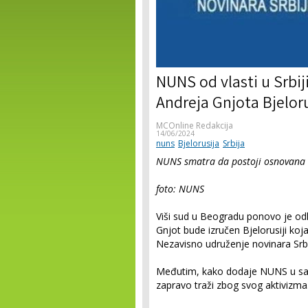
NUNS od vlasti u Srbij
Andreja Gnjota Bjeloru
MCOnline Redakcija
14/06/2024
nuns
Bjelorusija
Srbija
NUNS smatra da postoji osnovana s
foto: NUNS
Viši sud u Beogradu ponovo je odlu
Gnjot bude izručen Bjelorusiji koj
Nezavisno udruženje novinara Srb
Međutim, kako dodaje NUNS u sao
zapravo traži zbog svog aktivizma