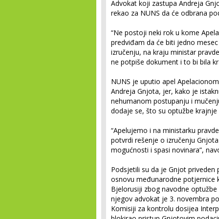
Advokat koji zastupa Andreja Gnjo
rekao za NUNS da će odbrana podn
“Ne postoji neki rok u kome Apelac
predviđam da će biti jedno mesec
izručenju, na kraju ministar prav
ne potpiše dokument i to bi bila kr
NUNS je uputio apel Apelacionom s
Andreja Gnjota, jer, kako je istakn
nehumanom postupanju i mučenju u 
dodaje se, što su optužbe krajnje
“Apelujemo i na ministarku pravde
potvrdi rešenje o izručenju Gnjota 
mogućnosti i spasi novinara”, na
Podsjetili su da je Gnjot priveden
osnovu međunarodne potjernice koj
Bjelorusiji zbog navodne optužb
njegov advokat je 3. novembra po
Komisiji za kontrolu dosijea Inter
blokirao pristup Gnjotovim podac