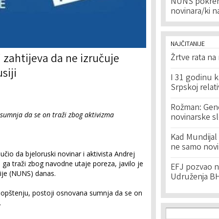
NUNS pokren
novinara/ki n
NAJČITANIJE
i zahtijeva da ne izručuje
Žrtve rata na
siji
I 31 godinu k
Srpskoj relat
Rožman: Geno
umnja da se on traži zbog aktivizma
novinarske s
Kad Mundijal 
ne samo novi
čio da bjeloruski novinar i aktivista Andrej
a ga traži zbog navodne utaje poreza, javilo je
EFJ pozvao na
ije (NUNS) danas.
Udruženja BH
pštenju, postoji osnovana sumnja da se on
.
Search f
Search