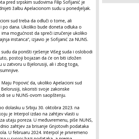
ta pred srpskim sudovima Filip Sofijanić je
ijeti žalbu Apelacionom sudu u ponedjeljak.
ioni sud treba da odluči o tome, ali
 i po dana. Ukoliko bude doneta odluka o
de ima mogućnost da spreči izručenje ukoliko
ajnja instanca“, izjavio je Sofijanić za NUNS.
udu da poništi rješenje Višeg suda i oslobodi
uto, postoji bojazan da će on biti izložen
zatvoru u Bjelorusiji, ali i zbog toga,
 sumnjive.
 Maju Popović da, ukoliko Apelacioni sud
Belorusiji, iskoristi svoje zakonske
vodi se u NUNS-ovom saopštenju.
 po dolasku u Srbiju 30. oktobra 2023. na
u je Interpol izdao na zahtjev vlasti u
e za utaju poreza. U međuvremenu, piše NUNS,
dnio zahtjev za brisanje Gnjotovih podataka
pola. U februaru 2024. Interpol je privremeno
ima u svojoj bazi podataka, a prema