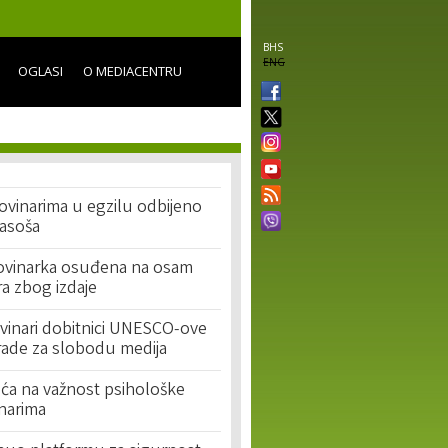
BHS
ENG
OGLASI
O MEDIACENTRU
Novinarima u egzilu odbijeno
pasoša
ovinarka osuđena na osam
a zbog izdaje
ovinari dobitnici UNESCO-ove
rade za slobodu medija
a na važnost psihološke
narima