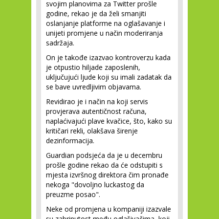
svojim planovima za Twitter prošle
godine, rekao je da želi smanjiti
oslanjanje platforme na oglašavanje i
unijeti promjene u način moderiranja
sadržaja.
On je takođe izazvao kontroverzu kada
je otpustio hiljade zaposlenih,
uključujući ljude koji su imali zadatak da
se bave uvredljivim objavama.
Revidirao je i način na koji servis
provjerava autentičnost računa,
naplaćivajući plave kvačice, što, kako su
kritičari rekli, olakšava širenje
dezinformacija.
Guardian podsjeća da je u decembru
prošle godine rekao da će odstupiti s
mjesta izvršnog direktora čim pronađe
nekoga "dovoljno luckastog da
preuzme posao".
Neke od promjena u kompaniji izazvale
su zabrinutost među oglašivačima, koji