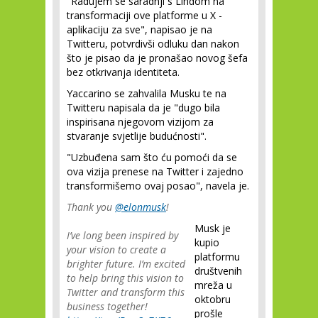
"Radujem se saradnji s Lindom na
transformaciji ove platforme u X -
aplikaciju za sve", napisao je na
Twitteru, potvrdivši odluku dan nakon
što je pisao da je pronašao novog šefa
bez otkrivanja identiteta.
Yaccarino se zahvalila Musku te na
Twitteru napisala da je "dugo bila
inspirisana njegovom vizijom za
stvaranje svjetlije budućnosti".
"Uzbuđena sam što ću pomoći da se
ova vizija prenese na Twitter i zajedno
transformišemo ovaj posao", navela je.
Thank you
@elonmusk
!
Musk je
I’ve long been inspired by
kupio
your vision to create a
platformu
brighter future. I’m excited
društvenih
to help bring this vision to
mreža u
Twitter and transform this
oktobru
business together!
prošle