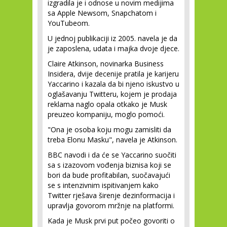
izgradila je i odnose u novim medijima
sa Apple Newsom, Snapchatom i
YouTubeom.
U jednoj publikaciji iz 2005. navela je da
je zaposlena, udata i majka dvoje djece.
Claire Atkinson, novinarka Business
Insidera, dvije decenije pratila je karijeru
Yaccarino i kazala da bi njeno iskustvo u
oglašavanju Twitteru, kojem je prodaja
reklama naglo opala otkako je Musk
preuzeo kompaniju, moglo pomoći.
"Ona je osoba koju mogu zamisliti da
treba Elonu Masku", navela je Atkinson.
BBC navodi i da će se Yaccarino suočiti
sa s izazovom vođenja biznisa koji se
bori da bude profitabilan, suočavajući
se s intenzivnim ispitivanjem kako
Twitter rješava širenje dezinformacija i
upravlja govorom mržnje na platformi.
Kada je Musk prvi put počeo govoriti o