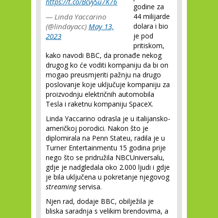
https://t.co/BcvySu7K76
godine za
— Linda Yaccarino
44 milijarde
(@lindayacc)
May 13,
dolara i bio
2023
je pod
pritiskom,
kako navodi BBC, da pronađe nekog
drugog ko će voditi kompaniju da bi on
mogao preusmjeriti pažnju na drugo
poslovanje koje uključuje kompaniju za
proizvodnju električnih automobila
Tesla i raketnu kompaniju SpaceX.
Linda Yaccarino odrasla je u italijansko-
američkoj porodici. Nakon što je
diplomirala na Penn Stateu, radila je u
Turner Entertainmentu 15 godina prije
nego što se pridružila NBCUniversalu,
gdje je nadgledala oko 2.000 ljudi i gdje
je bila uključena u pokretanje njegovog
streaming
servisa.
Njen rad, dodaje BBC, obilježila je
bliska saradnja s velikim brendovima, a