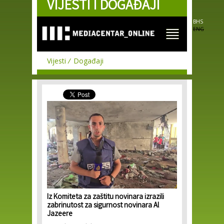
VIJESTI I DOGAĐAJI
Skip to
main
content
BHS
ENG
Vijesti
Događaji
Iz Komiteta za zaštitu novinara izrazili
zabrinutost za sigurnost novinara Al
Jazeere