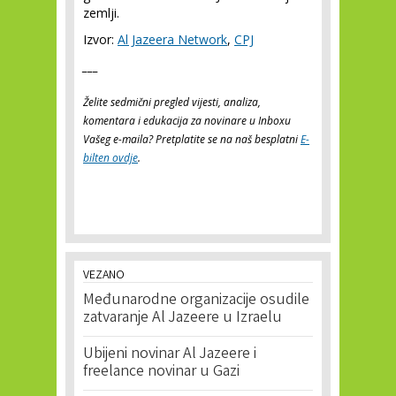
zemlji.
Izvor:
Al Jazeera Network
,
CPJ
___
Želite sedmični pregled vijesti, analiza,
komentara i edukacija za novinare u Inboxu
Vašeg e-maila? Pretplatite se na naš besplatni
E-
bilten ovdje
.
VEZANO
Međunarodne organizacije osudile
zatvaranje Al Jazeere u Izraelu
Ubijeni novinar Al Jazeere i
freelance novinar u Gazi