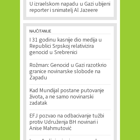
U izraelskom napadu u Gazi ubijeni
reporter i snimatelj Al Jazeere
NAJČITANIJE
I 31 godinu kasnije dio medija u
Republici Srpskoj relativizira
genocid u Srebrenici
Rožman: Genocid u Gazi razotkrio
granice novinarske slobode na
Zapadu
Kad Mundijal postane putovanje
života, a ne samo novinarski
zadatak
EFJ pozvao na odbacivanje tužbi
protiv Udruženja BH novinari i
Anise Mahmutović