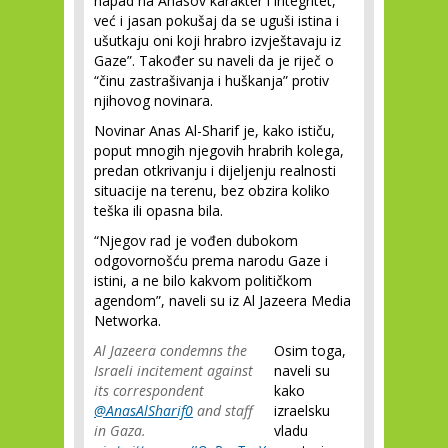
napad na Anasov karakter i integritet,
već i jasan pokušaj da se uguši istina i
ušutkaju oni koji hrabro izvještavaju iz
Gaze”. Također su naveli da je riječ o
“činu zastrašivanja i huškanja” protiv
njihovog novinara.
Novinar Anas Al-Sharif je, kako ističu,
poput mnogih njegovih hrabrih kolega,
predan otkrivanju i dijeljenju realnosti
situacije na terenu, bez obzira koliko
teška ili opasna bila.
“Njegov rad je vođen dubokom
odgovornošću prema narodu Gaze i
istini, a ne bilo kakvom političkom
agendom”, naveli su iz Al Jazeera Media
Networka.
Al Jazeera condemns the
Osim toga,
Israeli incitement against
naveli su
its correspondent
kako
@AnasAlSharif0
and staff
izraelsku
in Gaza.
vladu