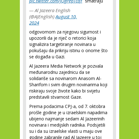
pic.twitter.com/JQgPepTcqY
smatraju
— Al Jazeera English
(@AJEnglish)
August 10,
2024
odgovornom za njegovu sigurnost i
upozorili da je riječ o retorici koja
signalizira targetiranje novinara u
pokušaju da prikriju istinu o onome što
se događa u Gazi.
Al Jazeera Media Network je pozvala
međunarodnu zajednicu da se
solidariše sa novinarom Anasom Al-
Sharifom i svim drugim novinarima koji
riskiraju svoje živote kako bi svijetu
predstavili stvarnost Gaze.
Prema podacima CPJ-a, od 7. oktobra
prošle godine je u izraelskim napadima
ubijeno najmanje sedam Al Jazeerinih
novinara i medijskih radnika. Podsjetili
su i da su izraelske vlasti u maju ove
godine zabranile rad Al Jazeere u toj