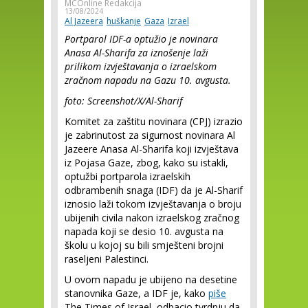
MCOnline Redakcija
13/08/2024
Al Jazeera
huškanje
Gaza
Izrael
Portparol IDF-a optužio je novinara
Anasa Al-Sharifa za iznošenje laži
prilikom izvještavanja o izraelskom
zračnom napadu na Gazu 10. avgusta.
foto: Screenshot/X/Al-Sharif
Komitet za zaštitu novinara (CPJ) izrazio
je zabrinutost za sigurnost novinara Al
Jazeere Anasa Al-Sharifa koji izvještava
iz Pojasa Gaze, zbog, kako su istakli,
optužbi portparola izraelskih
odbrambenih snaga (IDF) da je Al-Sharif
iznosio laži tokom izvještavanja o broju
ubijenih civila nakon izraelskog zračnog
napada koji se desio 10. avgusta na
školu u kojoj su bili smješteni brojni
raseljeni Palestinci.
U ovom napadu je ubijeno na desetine
stanovnika Gaze, a IDF je, kako
piše
The Times of Israel, odbacio tvrdnju da