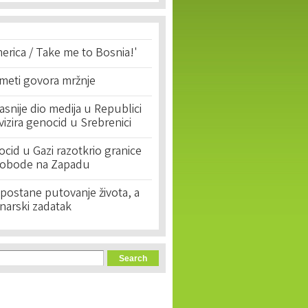
erica / Take me to Bosnia!'
 meti govora mržnje
asnije dio medija u Republici
ivizira genocid u Srebrenici
cid u Gazi razotkrio granice
lobode na Zapadu
postane putovanje života, a
narski zadatak
orm