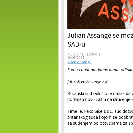
Julian Assange se može
SAD-u
MCOnline Redakcija
20/05/2024
Julian Assange
Sud u Londonu danas donio odluk
foto: Free Assange / X
Britanski sud odlučio je danas da
podnijeti novu žalbu na izručenj
Time je, kako piše BBC, sud dozvo
britanskog suda kojom se odobrav
sa suđenjem po optužbama za špi