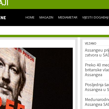
AJI
Skip to
main
content
HOME
MAGAZIN
MEDIAMETAR
VIJESTI I DOGAĐAJI
VEZANO
Assangeu pri
zatvora u SA
Preko 40 međ
britanske vla
Assangea
Posljednja ša
Assangea u 
Međunarodne 
Assangea SA