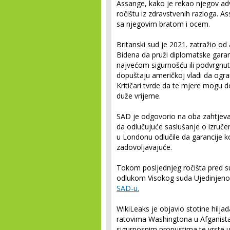
Assange, kako je rekao njegov advo
ročištu iz zdravstvenih razloga. A
sa njegovim bratom i ocem.
Britanski sud je 2021. zatražio od
Bidena da pruži diplomatske garan
najvećom sigurnošću ili podvrgnu
dopuštaju američkoj vladi da ogra
Kritičari tvrde da te mjere mogu d
duže vrijeme.
SAD je odgovorio na oba zahtjeva
da odlučujuće saslušanje o izruče
u Londonu odlučile da garancije ko
zadovoljavajuće.
Tokom posljednjeg ročišta pred 
odlukom Visokog suda Ujedinjeno
SAD-u.
WikiLeaks je objavio stotine hilja
ratovima Washingtona u Afganistan
sigurnosnim propustima te vrste u