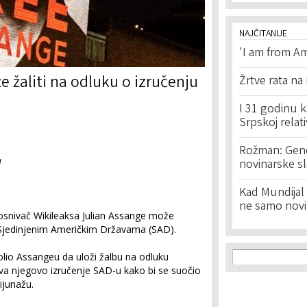
NAJČITANIJE
'I am from Am
 žaliti na odluku o izručenju
Žrtve rata na
I 31 godinu k
Srpskoj relat
Rožman: Geno
u
novinarske s
Kad Mundijal 
ne samo novi
 osnivač Wikileaksa Julian Assange može
e Sjedinjenim Američkim Državama (SAD).
Search f
Search
lio Assangeu da uloži žalbu na odluku
a njegovo izručenje SAD-u kako bi se suočio
junažu.