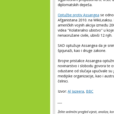
diplomatskih depeša.
Optužbe protiv Assangea
se odnose
Afganistana 2010. na WikiLeaksu. Ra
američkih vojnih akcija između 2004
videa "Kolateralno ubistvo" u koje
nenaoružane civile, ubivši 12 njih.
SAD optužuje Assangea da je snim
špijunaži, kao i druge zakone.
Brojne pristalice Assangea optuž
novinarstvo i slobodu govora te o
odustane od slučaja upućivale su
medijske organizacije, kao i austra
čelnici.
Izvor:
Al Jazeera
,
BBC
___
Želite sedmični pregled vijesti, analiza, 