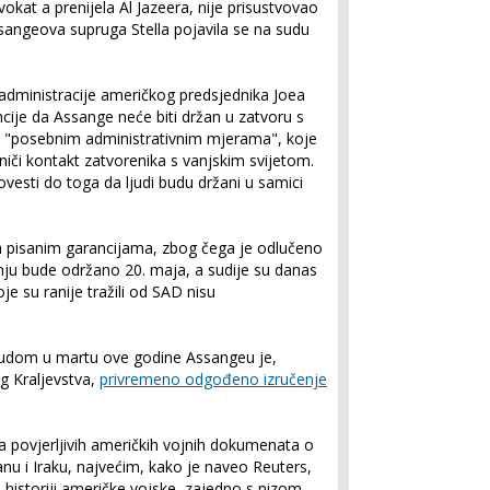
kat a prenijela Al Jazeera, nije prisustvovao
ssangeova supruga Stella pojavila se na sudu
 administracije američkog predsjednika Joea
cije da Assange neće biti držan u zatvoru s
t "posebnim administrativnim mjerama", koje
niči kontakt zatvorenika s vanjskim svijetom.
ovesti do toga da ljudi budu držani u samici
 pisanim garancijama, zbog čega je odlučeno
nju bude održano 20. maja, a sudije su danas
je su ranije tražili od SAD nisu
sudom u martu ove godine Assangeu je,
g Kraljevstva,
privremeno odgođeno izručenje
da povjerljivih američkih vojnih dokumenata o
u i Iraku, najvećim, kako je naveo Reuters,
 historiji američke vojske, zajedno s nizom