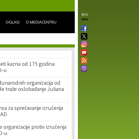
BHS
ENG
OGLASI
O MEDIACENTRU
jeti kazna od 175 godina
D-u
unarodnih organizacija od
de traže oslobađanje Juliana
nsa za sprečavanje izručenja
SAD
organizacije protiv izručenja
D-u