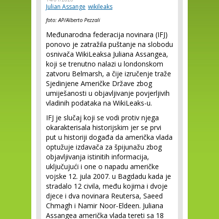
Julian Assange
wikileaks
foto: AP/Alberto Pezzali
Međunarodna federacija novinara (IFJ)
ponovo je zatražila puštanje na slobodu
osnivača WikiLeaksa Juliana Assangea,
koji se trenutno nalazi u londonskom
zatvoru Belmarsh, a čije izručenje traže
Sjedinjene Američke Države zbog
umiješanosti u objavljivanje povjerljivih
vladinih podataka na WikiLeaks-u.
IFJ je slučaj koji se vodi protiv njega
okarakterisala historijskim jer se prvi
put u historiji događa da američka vlada
optužuje izdavača za špijunažu zbog
objavljivanja istinitih informacija,
uključujući i one o napadu američke
vojske 12. jula 2007. u Bagdadu kada je
stradalo 12 civila, među kojima i dvoje
djece i dva novinara Reutersa, Saeed
Chmagh i Namir Noor-Eldeen. Juliana
Assangea američka vlada tereti sa 18