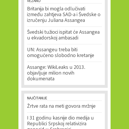
VEZANO
Britanija bi mogla odlučivati
između zahtjeva SAD-a i Švedske o
izručenju Juliana Assangea
Švedski tužioci ispitat će Assangea
u ekvadorskoj ambasadi
UN: Assangeu treba biti
omogućeno slobodno kretanje
Assange: WikiLeaks u 2013.
objavljuje milion novih
dokumenata
NAJČITANIJE
Žrtve rata na meti govora mržnje
I 31 godinu kasnije dio medija u
Republici Srpskoj relativizira