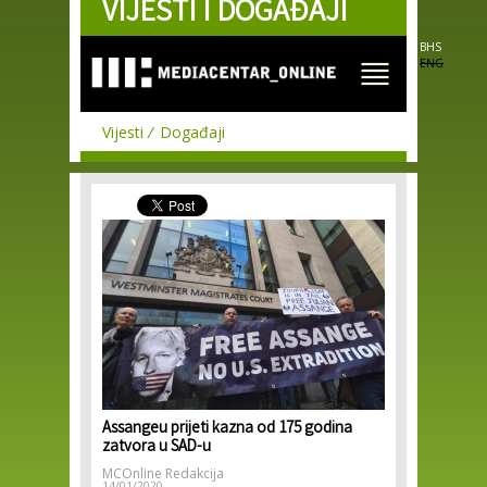
VIJESTI I DOGAĐAJI
Skip to
main
content
BHS
ENG
Vijesti
Događaji
Assangeu prijeti kazna od 175 godina
zatvora u SAD-u
MCOnline Redakcija
14/01/2020