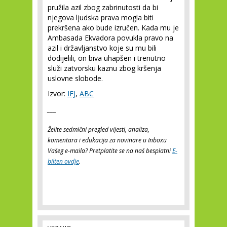
pružila azil zbog zabrinutosti da bi
njegova ljudska prava mogla biti
prekršena ako bude izručen. Kada mu je
Ambasada Ekvadora povukla pravo na
azil i državljanstvo koje su mu bili
dodijelili, on biva uhapšen i trenutno
služi zatvorsku kaznu zbog kršenja
uslovne slobode.
Izvor:
IFJ
,
ABC
___
Želite sedmični pregled vijesti, analiza,
komentara i edukacija za novinare u Inboxu
Vašeg e-maila? Pretplatite se na naš besplatni
E-
bilten ovdje
.