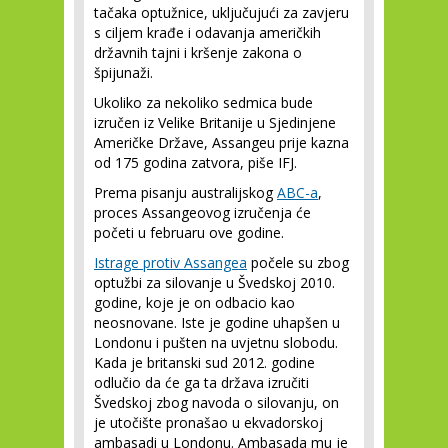
tačaka optužnice, uključujući za zavjeru
s ciljem krađe i odavanja američkih
državnih tajni i kršenje zakona o
špijunaži.
Ukoliko za nekoliko sedmica bude
izručen iz Velike Britanije u Sjedinjene
Američke Države, Assangeu prije kazna
od 175 godina zatvora, piše IFJ.
Prema pisanju australijskog
ABC-a
,
proces Assangeovog izručenja će
početi u februaru ove godine.
Istrage protiv Assangea
počele su zbog
optužbi za silovanje u Švedskoj 2010.
godine, koje je on odbacio kao
neosnovane. Iste je godine uhapšen u
Londonu i pušten na uvjetnu slobodu.
Kada je britanski sud 2012. godine
odlučio da će ga ta država izručiti
Švedskoj zbog navoda o silovanju, on
je utočište pronašao u ekvadorskoj
ambasadi u Londonu. Ambasada mu je