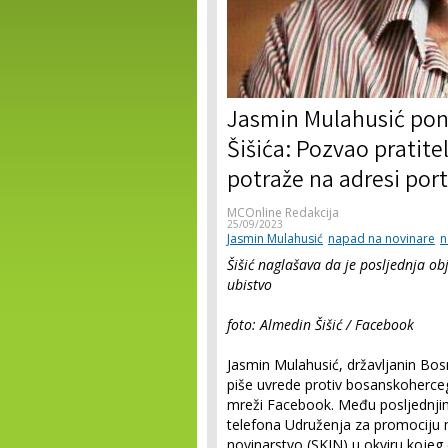
Jasmin Mulahusić pon
Šišića: Pozvao pratite
potraže na adresi port
MCOnline Redakcija
25/09/2023
Jasmin Mulahusić
napad na novinare
n
Šišić naglašava da je posljednja ob
ubistvo
foto: Almedin Šišić / Facebook
Jasmin Mulahusić, državljanin Bos
piše uvrede protiv bosanskoherceg
mreži Facebook. Među posljednjim
telefona Udruženja za promociju me
novinarstvo (SKIN) u okviru kojeg dj