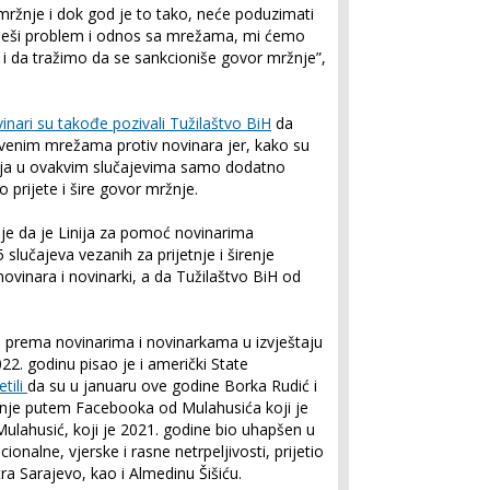
mržnje i dok god je to tako, neće poduzimati
iješi problem i odnos sa mrežama, mi ćemo
mo i da tražimo da se sankcioniše govor mržnje”,
inari su takođe pozivali Tužilaštvo BiH
da
enim mrežama protiv novinara jer, kako su
cija u ovakvim slučajevima samo dodatno
prijete i šire govor mržnje.
e da je Linija za pomoć novinarima
 slučajeva vezanih za prijetnje i širenje
ovinara i novinarki, a da Tužilaštvo BiH od
i prema novinarima i novinarkama u izvještaju
22. godinu pisao je i američki State
etili
da su u januaru ove godine Borka Rudić i
etnje putem Facebooka od Mulahusića koji je
je Mulahusić, koji je 2021. godine bio uhapšen u
ionalne, vjerske i rasne netrpeljivosti, prijetio
ra Sarajevo, kao i Almedinu Šišiću.