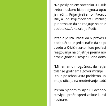
“Na posljednjem sastanku u Tužilaš
trebalo uskoro biti podignuta optu
je način… Prijavljivali smo i Facebo
BiH, a i oni koji moderiraju mrzil
je normalan da se reaguje na prijet
podataka…”, kazala je Rudić.
Pitanje je šta uraditi da bi pravosu
dodajući da je jedini način da se p
uvedu u Krivični zakon kao profesij
reagovanja na prijetnje prema novi
prošle godine usvojen u oba dom
“Mi nemamo mogućnost da natjera
toleriše godinama govor mržnje i 
i to je posebna vrsta problema i 
imaju uticaja na moderiranje sadrža
Prema njenom mišljenju Faceboo
stavljaju profit ispred zaštite ljuds
novinare.