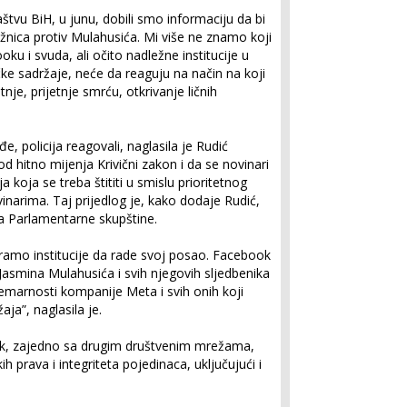
tvu BiH, u junu, dobili smo informaciju da bi
žnica protiv Mulahusića. Mi više ne znamo koji
oku i svuda, ali očito nadležne institucije u
ačke sadržaje, neće da reaguju na način na koji
nje, prijetnje smrću, otkrivanje ličnih
đe, policija reagovali, naglasila je Rudić
od hitno mijenja Krivični zakon i da se novinari
a koja se treba štititi u smislu prioritetnog
narima. Taj prijedlog je, kako dodaje Rudić,
a Parlamentarne skupštine.
mo institucije da rade svoj posao. Facebook
Jasmina Mulahusića i svih njegovih sljedbenika
nemarnosti kompanije Meta i svih onih koji
ja”, naglasila je.
k, zajedno sa drugim društvenim mrežama,
kih prava i integriteta pojedinaca, uključujući i