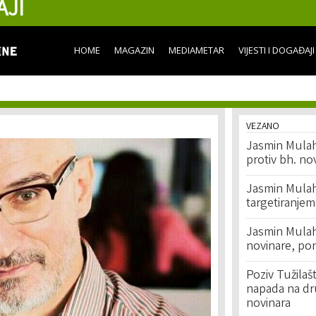
AJI
Skip to
main
content
HOME
MAGAZIN
MEDIAMETAR
VIJESTI I DOGAĐAJI
VEZANO
Jasmin Mulah
protiv bh. no
Jasmin Mulah
targetiranjem
Jasmin Mulahu
novinare, po
Poziv Tužila
napada na dr
novinara