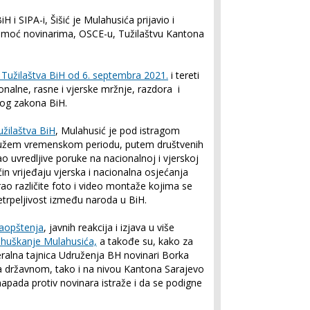
iH i SIPA-i, Šišić je Mulahusića prijavio i
 pomoć novinarima, OSCE-u, Tužilaštvu Kantona
Tužilaštva BiH od 6. septembra 2021.
i tereti
ionalne, rasne i vjerske mržnje, razdora i
čnog zakona BiH.
žilaštva BiH
, Mulahusić je pod istragom
u dužem vremenskom periodu, putem društvenih
ao uvredljive poruke na nacionalnoj i vjerskoj
čin vrijeđaju vjerska i nacionalna osjećanja
irao različite foto i video montaže kojima se
 netrpeljivost između naroda u BiH.
saopštenja
, javnih reakcija i izjava u više
 huškanje Mulahusića,
a takođe su, kako za
ralna tajnica Udruženja BH novinari Borka
ko na državnom, tako i na nivou Kantona Sarajevo
 napada protiv novinara istraže i da se podigne