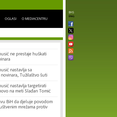
BHS
ENG
OGLASI
O MEDIACENTRU
usić ne prestaje huškati
vinara
usić nastavlja sa
 novinara, Tužilaštvo šuti
sić nastavlja targetirati
novo na meti Slađan Tomić
štvu BiH da djeluje povodom
uštvenim mrežama protiv