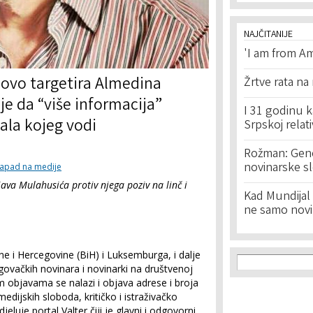
NAJČITANIJE
'I am from Am
ovo targetira Almedina
Žrtve rata na
lje da “više informacija”
I 31 godinu k
ala kojeg vodi
Srpskoj relat
Rožman: Geno
novinarske s
apad na medije
java Mulahusića protiv njega poziv na linč i
Kad Mundijal 
ne samo novi
ne i Hercegovine (BiH) i Luksemburga, i dalje
Search f
Search
ovačkih novinara i novinarki na društvenoj
 objavama se nalazi i objava adrese i broja
dijskih sloboda, kritičko i istraživačko
eluje portal Valter čiji je glavni i odgovorni