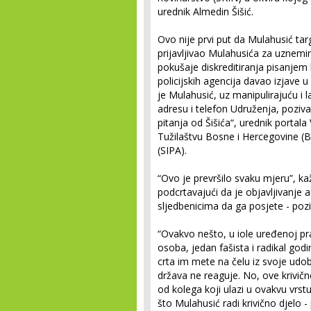
urednik Almedin Šišić.
Ovo nije prvi put da Mulahusić targ
prijavljivao Mulahusića za uznemira
pokušaje diskreditiranja pisanjem
policijskih agencija davao izjave 
je Mulahusić, uz manipulirajuću i l
adresu i telefon Udruženja, poziva
pitanja od Šišića“, urednik portala 
Tužilaštvu Bosne i Hercegovine (BiH
(SIPA).
“Ovo je prevršilo svaku mjeru”, k
podcrtavajući da je objavljivanje 
sljedbenicima da ga posjete - poziv
“Ovakvo nešto, u iole uređenoj pr
osoba, jedan fašista i radikal godi
crta im mete na čelu iz svoje udo
država ne reaguje. No, ove krivičn
od kolega koji ulazi u ovakvu vrst
što Mulahusić radi krivično djelo -