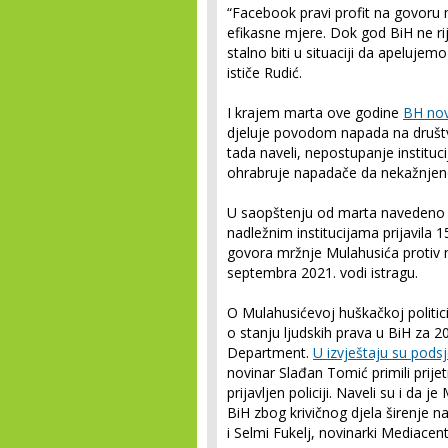
“Facebook pravi profit na govoru 
efikasne mjere. Dok god BiH ne r
stalno biti u situaciji da apeluje
ističe Rudić.
I krajem marta ove godine
BH nov
djeluje povodom napada na društv
tada naveli, nepostupanje institu
ohrabruje napadače da nekažnjeno 
U saopštenju od marta navedeno j
nadležnim institucijama prijavila 15
govora mržnje Mulahusića protiv n
septembra 2021. vodi istragu.
O Mulahusićevoj huškačkoj politic
o stanju ljudskih prava u BiH za 20
Department.
U izvještaju su podsj
novinar Slađan Tomić primili prij
prijavljen policiji. Naveli su i da 
BiH zbog krivičnog djela širenje nac
i Selmi Fukelj, novinarki Mediacent