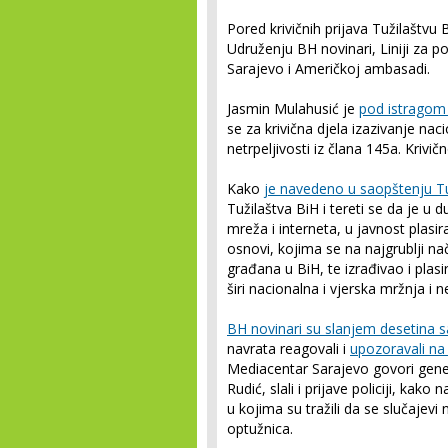
Pored krivičnih prijava Tužilaštvu B
Udruženju BH novinari, Liniji za
Sarajevo i Američkoj ambasadi.
Jasmin Mulahusić je
pod istragom 
se za krivična djela izazivanje nac
netrpeljivosti iz člana 145a. Krivi
Kako
je navedeno u saopštenju Tu
Tužilaštva BiH i tereti se da je 
mreža i interneta, u javnost plasir
osnovi, kojima se na najgrublji na
građana u BiH, te izrađivao i plas
širi nacionalna i vjerska mržnja i
BH novinari su slanjem desetina 
navrata reagovali i
upozoravali na
Mediacentar Sarajevo govori gene
Rudić, slali i prijave policiji, ka
u kojima su tražili da se slučajevi
optužnica.