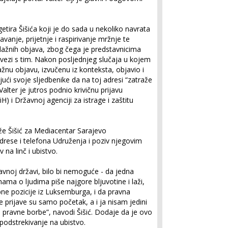
etira Šišića koji je do sada u nekoliko navrata
vanje, prijetnje i raspirivanje mržnje te
 lažnih objava, zbog čega je predstavnicima
u vezi s tim. Nakon posljednjeg slučaja u kojem
ažnu objavu, izvučenu iz konteksta, objavio i
jući svoje sljedbenike da na toj adresi “zatraže
Valter je jutros podnio krivičnu prijavu
) i Državnoj agenciji za istrage i zaštitu
aže Šišić za Mediacentar Sarajevo
adrese i telefona Udruženja i poziv njegovim
 na linč i ubistvo.
avnoj državi, bilo bi nemoguće - da jedna
nama o ljudima piše najgore bljuvotine i laži,
bne pozicije iz Luksemburga, i da pravna
e prijave su samo početak, a i ja nisam jedini
u pravne borbe”, navodi Šišić. Dodaje da je ovo
 podstrekivanje na ubistvo.