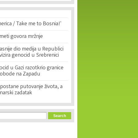
erica / Take me to Bosnia!'
 meti govora mržnje
asnije dio medija u Republici
ivizira genocid u Srebrenici
cid u Gazi razotkrio granice
lobode na Zapadu
postane putovanje života, a
narski zadatak
orm