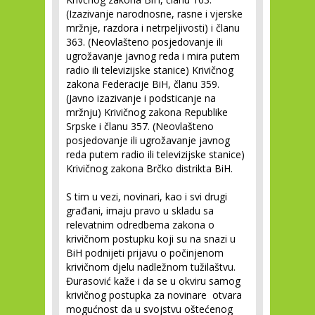
(Izazivanje narodnosne, rasne i vjerske
mržnje, razdora i netrpeljivosti) i članu
363. (Neovlašteno posjedovanje ili
ugrožavanje javnog reda i mira putem
radio ili televizijske stanice) Krivičnog
zakona Federacije BiH, članu 359.
(Javno izazivanje i podsticanje na
mržnju) Krivičnog zakona Republike
Srpske i članu 357. (Neovlašteno
posjedovanje ili ugrožavanje javnog
reda putem radio ili televizijske stanice)
Krivičnog zakona Brčko distrikta BiH.
S tim u vezi, novinari, kao i svi drugi
građani, imaju pravo u skladu sa
relevatnim odredbema zakona o
krivičnom postupku koji su na snazi u
BiH podnijeti prijavu o počinjenom
krivičnom djelu nadležnom tužilaštvu.
Đurasović kaže i da se u okviru samog
krivičnog postupka za novinare otvara
mogućnost da u svojstvu oštećenog