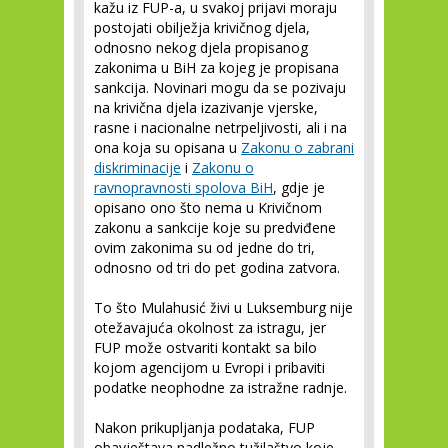
kažu iz FUP-a, u svakoj prijavi moraju
postojati obilježja krivičnog djela,
odnosno nekog djela propisanog
zakonima u BiH za kojeg je propisana
sankcija. Novinari mogu da se pozivaju
na krivična djela izazivanje vjerske,
rasne i nacionalne netrpeljivosti, ali i na
ona koja su opisana u
Zakonu o zabrani
diskriminacije
i
Zakonu o
ravnopravnosti spolova BiH
, gdje je
opisano ono što nema u Krivičnom
zakonu a sankcije koje su predviđene
ovim zakonima su od jedne do tri,
odnosno od tri do pet godina zatvora.
To što Mulahusić živi u Luksemburg nije
otežavajuća okolnost za istragu, jer
FUP može ostvariti kontakt sa bilo
kojom agencijom u Evropi i pribaviti
podatke neophodne za istražne radnje.
Nakon prikupljanja podataka, FUP
obavještava nadležno tužilaštvo koje