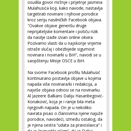
osudila govor mržnje i prijetnje Jasmina
Mulahusića koji, kako navode, nastavlja
targetirati novinare i njihove porodice
kroz seriju nasilničkih Facebook objava.
"Ovakve objave generišu druge
neprijateljske komentare i potiču rizik
da nasilje izađe izvan online okvira.
Pozivamo vlasti da u najskorije vrijeme
istraže slučaj i obezbijede sigurnost
novinara i novinarki u BiH", navodi se u
saopštenju Misije OSCE u BiH.
Na svome Facebook profilu Mulahusić
kontinuirano postavlja objave u kojima
napada više novinara/ki i redakcija, a
najviše objava odnosi se na novinarku
Al Jazeere Balkans Daliju Hasanbegović-
Konaković, koja je i ranije bila meta
njegovih napada. On je u nekoliko
navrata pisao o članovima njene najuže
porodice, navodeći, između ostalog, da
je njena sestra “udata za pravoslavca” i
da je “napustila islam”, da je Dalija