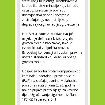
štete zbog učinjenog uznemiravanja
kao oblika diskriminacije koji, između
ostalog, predstavlja povredu
dostojanstva osobe i stvaranje
zastrašujućeg, neprijateljskog,
degradirajućeg i uvredljivog okruženja.
No, BiH u svom zakondavstvu još
uvijek nije definisala krivično djelo
govora mržnje kao takvo, iako je
Evropski sud za ljudska prava u
Evropskoj konvenciji o ljudskim pravima
utvrdio standard koji definišu opseg
govora mržnje.
Odsjek za borbu protiv kompjuterskog
kriminala Federalne uprave policije
(FUP) na slučaju Jasmina Mulahusića
počeo je raditi 5. juna 2020. godine
nakon prijave protiv njega za krivično
djelo Ugrožavanje sigurnosti iz člana
183 KZ Federacije BiH.