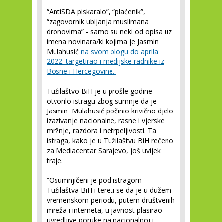
“AntiSDA piskaralo”, “plaćenik”,
“zagovornik ubijanja muslimana
dronovima” - samo su neki od opisa uz
imena novinara/ki kojima je Jasmin
Mulahusić
na svom blogu do aprila
2022. targetirao i medijske radnike iz
Bosne i Hercegovine.
Tužilaštvo BiH je u prošle godine
otvorilo istragu zbog sumnje da je
Jasmin Mulahusić počinio krivično djelo
izazivanje nacionalne, rasne i vjerske
mržnje, razdora i netrpeljivosti. Ta
istraga, kako je u Tužilaštvu BiH rečeno
za Mediacentar Sarajevo, još uvijek
traje.
“Osumnjičeni je pod istragom
Tužilaštva BiH i tereti se da je u dužem
vremenskom periodu, putem društvenih
mreža i interneta, u javnost plasirao
uvredljive poruke na nacionalnoj i