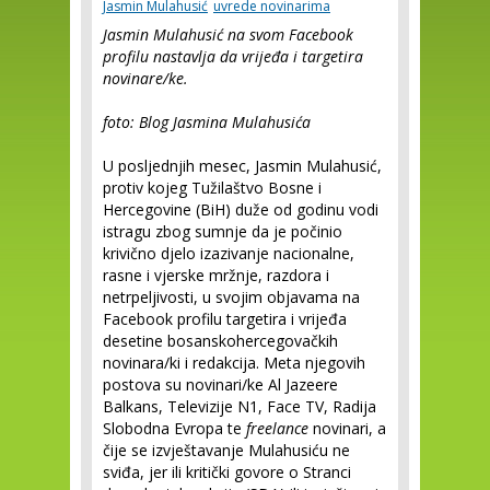
Jasmin Mulahusić
uvrede novinarima
Jasmin Mulahusić na svom Facebook
profilu nastavlja da vrijeđa i targetira
novinare/ke.
foto: Blog Jasmina Mulahusića
U posljednjih mesec, Jasmin Mulahusić,
protiv kojeg Tužilaštvo Bosne i
Hercegovine (BiH) duže od godinu vodi
istragu zbog sumnje da je počinio
krivično djelo izazivanje nacionalne,
rasne i vjerske mržnje, razdora i
netrpeljivosti, u svojim objavama na
Facebook profilu targetira i vrijeđa
desetine bosanskohercegovačkih
novinara/ki i redakcija. Meta njegovih
postova su novinari/ke Al Jazeere
Balkans, Televizije N1, Face TV, Radija
Slobodna Evropa te
freelance
novinari, a
čije se izvještavanje Mulahusiću ne
sviđa, jer ili kritički govore o Stranci