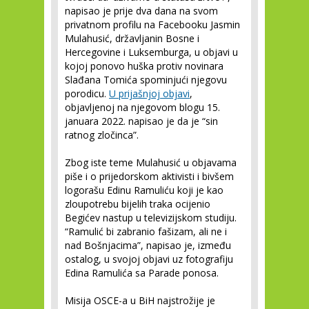
napisao je prije dva dana na svom
privatnom profilu na Facebooku Jasmin
Mulahusić, državljanin Bosne i
Hercegovine i Luksemburga, u objavi u
kojoj ponovo huška protiv novinara
Slađana Tomića spominjući njegovu
porodicu.
U prijašnjoj objavi
,
objavljenoj na njegovom blogu 15.
januara 2022. napisao je da je “sin
ratnog zločinca”.
Zbog iste teme Mulahusić u objavama
piše i o prijedorskom aktivisti i bivšem
logorašu Edinu Ramuliću koji je kao
zloupotrebu bijelih traka ocijenio
Begićev nastup u televizijskom studiju.
“Ramulić bi zabranio fašizam, ali ne i
nad Bošnjacima”, napisao je, između
ostalog, u svojoj objavi uz fotografiju
Edina Ramulića sa Parade ponosa.
Misija OSCE-a u BiH najstrožije je