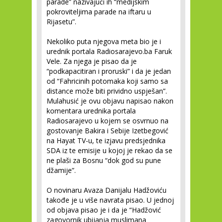
parade” nazivajući ih “medijskim
pokroviteljima parade na iftaru u
Rijasetu”.
Nekoliko puta njegova meta bio je i
urednik portala Radiosarajevo.ba Faruk
Vele. Za njega je pisao da je
“podkapacitiran i proruski” i da je jedan
od “Fahricinih potomaka koji samo sa
distance može biti prividno uspješan”.
Mulahusić je ovu objavu napisao nakon
komentara urednika portala
Radiosarajevo u kojem se osvrnuo na
gostovanje Bakira i Sebije Izetbegović
na Hayat TV-u, te izjavu predsjednika
SDA iz te emisije u kojoj je rekao da se
ne plaši za Bosnu “dok god su pune
džamije”.
O novinaru Avaza Danijalu Hadžoviću
takođe je u više navrata pisao. U jednoj
od objava pisao je i da je “Hadžović
zagovornik ubijanja muslimana