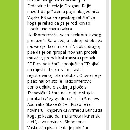
Federalne televizije Draganu Rajić
navodi da je “kćerka poginulog vojnika
Vojske RS sa sarajevskog ratišta” za
koga je rekao da ga je “odlikovao
Dodik”. Novinara Bakira
Hadžiomerovića, sada direktora Javnog
preduzeća Sarajevo, u jednoj od objava
nazvao je “komunjarom”, dok u drugoj
piše da je on “propali novinar, propali
muzičar, propali kolumnista i propali
SDP-ov političar”, dodajući da “’Trojka’
na mjesto direktora postavlja
registrovanog islamofoba”. O ovome je
pisao nakon što je Hadžiomerović
donio odluku o skidanju ploče s
Trebevićke žičare na kojoj je stajala
poruka bivšeg gradonačelnika Sarajeva
Abdulaha Skake (SDA). Pisao je i o
novinaru i književniku Ahmedu Buriću za
koga je kazao da “mu smeta i kur’anski
ajet”, a za novinara Slobodana
Vaskovića pisao je da je pokušao