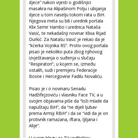
djece” nakon vijesti o godišnjici
masakra na Alipašinom Polju i ubijanja
djece u tom naselju tokom rata u BiH.
Njegova meta su bili i urednik portala
Klix Semir Hambo i urednica Nataša
Vasić, te nekadašnji novinar Klixa Rijad
Durkić. Za Natašu Vasić je rekao da je
“kćerka Vojnika RS”. Protiv ovog portala
pisao je nekoliko puta zbog njihovog
izvještavanja o suđenja u slučaju
“Respiratori”, u kojem se, između
ostalih, sudi i premijeru Federacije
Bosne i Hercegovine Fadilu Novaliću.
Pisao je i o novinaru Senadu
Hadžifejzoviću i vlasniku Face TV, a u
svojim objavama piše da “loži mlade da
napuštaju BiH”, da “ne dijeli ljubav
prema Armiji RBiH” i da se “vidi da je on
protivnik ramazana, iftara, ljiljana i
Alije”.
U svom blogu za TV voditeljicu