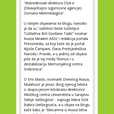
“diskreditovati direktora OSA-e
(Obavještajno sigurnosne agencje)
Osmana Mehmedagića”.
U ranijim objavama na blogu, navodio
je da su “zaštitnici bivše tužiteljice
Tužilaštva BiH Gordane Tadić” novinar
Avaza Miralem Aščić i redakcija portala
Pressmedia, za koji kaže da je portal
Aljoše Čampare, člana Predsjedništva
Naroda i Pravde, a u jednoj od objava
piše da je taj medij “krenuo i u
destabilizaciju Memorijalnog centra
Srebrenica”.
O Emi Maslo, novinarki Dnevnog Avaza,
Mulahusić je pisao zbog njenog teksta
o skupocjenom kišobranu direktorice
Kliničkog centra Univerziteta u Sarajevu
Sebije Izetbegović - supruge lidera SDA
Bakira Izetbegovića, a u objavi na blogu
kaže kako je “šibicarima iz Avaza bitna