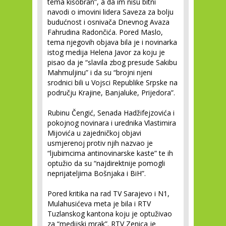
tema kišobran”, a da im nisu bitni
navodi o imovini lidera Saveza za bolju
budućnost i osnivača Dnevnog Avaza
Fahrudina Radončića. Pored Maslo,
tema njegovih objava bila je i novinarka
istog medija Helena Javor za koju je
pisao da je “slavila zbog presude Sakibu
Mahmuljinu” i da su “brojni njeni
srodnici bili u Vojsci Republike Srpske na
području Krajine, Banjaluke, Prijedora”.
Rubinu Čengić, Senada Hadžifejzovića i
pokojnog novinara i urednika Vlastimira
Mijovića u zajedničkoj objavi
usmjerenoj protiv njih nazvao je
“ljubimcima antinovinarske kaste” te ih
optužio da su “najdirektnije pomogli
neprijateljima Bošnjaka i BiH”.
Pored kritika na rad TV Sarajevo i N1,
Mulahusićeva meta je bila i RTV
Tuzlanskog kantona koju je optuživao
za “medijski mrak”. RTV Zenica je