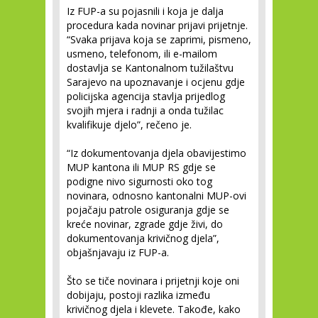
Iz FUP-a su pojasnili i koja je dalja
procedura kada novinar prijavi prijetnje.
“Svaka prijava koja se zaprimi, pismeno,
usmeno, telefonom, ili e-mailom
dostavlja se Kantonalnom tužilaštvu
Sarajevo na upoznavanje i ocjenu gdje
policijska agencija stavlja prijedlog
svojih mjera i radnji a onda tužilac
kvalifikuje djelo”, rečeno je.
“Iz dokumentovanja djela obavijestimo
MUP kantona ili MUP RS gdje se
podigne nivo sigurnosti oko tog
novinara, odnosno kantonalni MUP-ovi
pojačaju patrole osiguranja gdje se
kreće novinar, zgrade gdje živi, do
dokumentovanja krivičnog djela”,
objašnjavaju iz FUP-a.
Što se tiče novinara i prijetnji koje oni
dobijaju, postoji razlika između
krivičnog djela i klevete. Takođe, kako