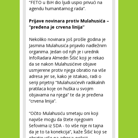
“FETO u BiH dio ljudi uspio privući na
agendu humanitarnog rada”.
Prijave novinara protiv Mulahusića –
“pređena je crvena linija”
Nekoliko novinara još prošle godina je
Jasmina Mulahusića prijavilo nadležnim
organima. Jedan od njih je i urednik
InfoRadara Almedin Šišić koji je rekao
da se nakon Mulahusićeve objave
usmjerene protiv njega obratio na više
adresa jer se, kako je istakao, radi o
seriji prijetnji “Mulahusićevih radikalnih
pratilaca koje on huška u svojim
objavama na njega” te da je pređena
“crvena linija”.
“Očito Mulahusiću smetaju oni koji
najviše mogu da štete njegovim
šefovima iz SDA - to više nije ni tajna
da je to ta konekcija”, kaže Šišić koji se
obratio više na adresa: policiji,