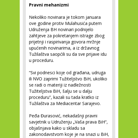
Pravni mehanizmi
Nekoliko novinara je tokom januara
ove godine protiv Mulahusića putem
Udruženja BH novinari podnijelo
zahtjeve za pokretanjem istrage zbog
prijetnji i raspirivanja govora mržnje
upućenih novinarima, a iz državnog
Tužilaštva saopćili su da sve prijave idu
u proceduru.
“Svi podnesci koje od građana, udruga
ili NVO zaprimi Tužiteljstvo BiH, ukoliko
se radi o materiji iz nadležnosti
Tužiteljstva BiH, šalju se u dalju
proceduru”, kazali su tada kratko iz
Tužilaštva za Mediacentar Sarajevo.
Peđa Đurasović, nekadašnji pravni
savjetnik u Udruženju „Vaša prava BiH“,
objašnjava kako u skladu sa
zakonodavstvom koje je na snazi u BiH,