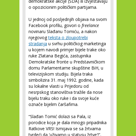
demokratske akcije (SDA) ili izvještavaju
o opozicionim političkim partijama.
U jednoj od posljednjih objava na svom
Facebook profilu, govori o
freelance
novinaru Slađanu Tomiću, a nakon
njegovog
teksta o zloupotrebi
stradanja
u svrhu političkog marketinga
u kojem navodi primjer bijele trake oko
ruke Zlatana Begića, zastupnika
Demokratske fronte u Predstavničkom
domu Parlamentarne skupštine BiH, u
televizijskom studiju. Bijela traka
simbolizira 31. maj 1992. godine, kada
su lokalne vlasti u Prijedoru od
nesrpskog stanovištva tražile da nose
bijelu traku oko ruke i da svoje kuće
označe bijelim čaršafima.
“Slađan Tomić dolazi sa Pala, iz
porodice koja je dala mnogo pripadnika
Ratkove VRS! Ismijava se sa žrtvama
tvrdeći da 'uživamo u statusu žrtve'!”,