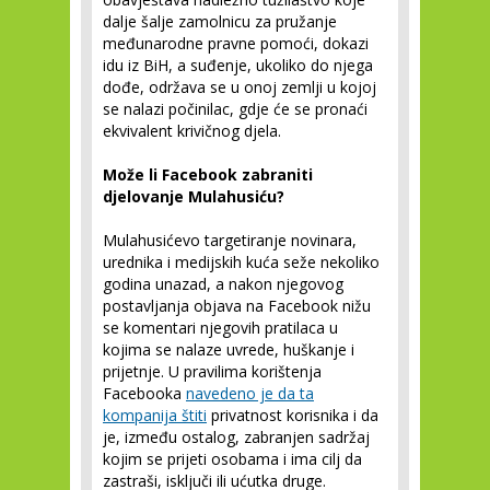
dalje šalje zamolnicu za pružanje
međunarodne pravne pomoći, dokazi
idu iz BiH, a suđenje, ukoliko do njega
dođe, održava se u onoj zemlji u kojoj
se nalazi počinilac, gdje će se pronaći
ekvivalent krivičnog djela.
Može li Facebook zabraniti
djelovanje Mulahusiću?
Mulahusićevo targetiranje novinara,
urednika i medijskih kuća seže nekoliko
godina unazad, a nakon njegovog
postavljanja objava na Facebook nižu
se komentari njegovih pratilaca u
kojima se nalaze uvrede, huškanje i
prijetnje. U pravilima korištenja
Facebooka
navedeno je da ta
kompanija štiti
privatnost korisnika i da
je, između ostalog, zabranjen sadržaj
kojim se prijeti osobama i ima cilj da
zastraši, isključi ili ućutka druge.