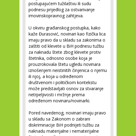
postupajućem tužilaštvu ili sudu
podnesu prijedlog za ostvarivanje
imovinskopravnog zahtjeva.
U okviru građanskog postupka, kako
kaže Đurasović, novinari kao fizička lica
imaju pravo da u skladu sa zakonima o
zaštiti od klevete u BiH podnesu tužbu
za naknadu štete zbog klevete protiv
štetnika, odnosno osobe koja je
prouzrokovala štetu ugledu novinara
iznošenjem neistinitih činjenica o njemu
ili njoj, a koja u određenom
društvenom i političkom kontekstu
može predstavljati osnov za stvaranje
netrpeljivosti i mržnje prema
određenom novinaru/novinarki.
Pored navedenog, novinari imaju pravo
u skladu sa Zakonom o zabrani
diskriminacije BiH podnijeti tužbu za
naknadu materijalne i nematerijalne