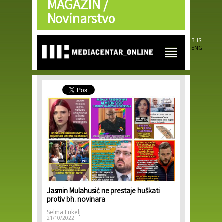
MAGAZIN /
Skip to
main
Novinarstvo
content
BHS
ENG
Jasmin Mulahusić ne prestaje huškati
protiv bh. novinara
Selma Fukelj
21/10/2022