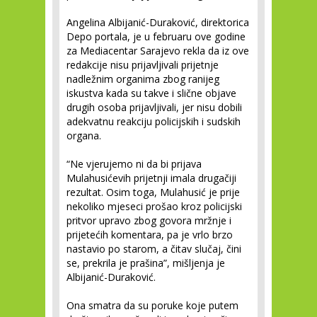
Angelina Albijanić-Duraković, direktorica
Depo portala, je u februaru ove godine
za Mediacentar Sarajevo rekla da iz ove
redakcije nisu prijavljivali prijetnje
nadležnim organima zbog ranijeg
iskustva kada su takve i slične objave
drugih osoba prijavljivali, jer nisu dobili
adekvatnu reakciju policijskih i sudskih
organa.
“Ne vjerujemo ni da bi prijava
Mulahusićevih prijetnji imala drugačiji
rezultat. Osim toga, Mulahusić je prije
nekoliko mjeseci prošao kroz policijski
pritvor upravo zbog govora mržnje i
prijetećih komentara, pa je vrlo brzo
nastavio po starom, a čitav slučaj, čini
se, prekrila je prašina”, mišljenja je
Albijanić-Duraković.
Ona smatra da su poruke koje putem