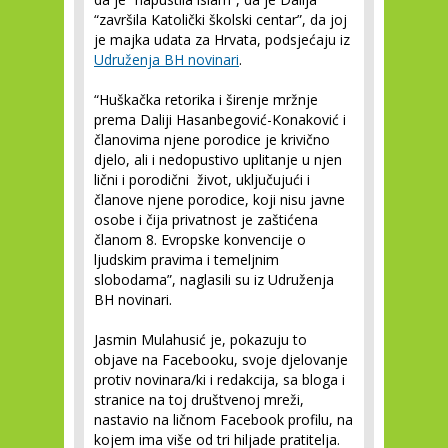
“završila Katolički školski centar”, da joj
je majka udata za Hrvata, podsjećaju iz
Udruženja BH novinari
.
“Huškačka retorika i širenje mržnje
prema Daliji Hasanbegović-Konaković i
članovima njene porodice je krivično
djelo, ali i nedopustivo uplitanje u njen
lični i porodični život, uključujući i
članove njene porodice, koji nisu javne
osobe i čija privatnost je zaštićena
članom 8. Evropske konvencije o
ljudskim pravima i temeljnim
slobodama”, naglasili su iz Udruženja
BH novinari.
Jasmin Mulahusić je, pokazuju to
objave na Facebooku, svoje djelovanje
protiv novinara/ki i redakcija, sa bloga i
stranice na toj društvenoj mreži,
nastavio na ličnom Facebook profilu, na
kojem ima više od tri hiljade pratitelja.