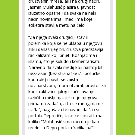
društvenih mreža, ali i na drugi način,
Jasmin Mulahusić plasira u javnost
izuzetno opasne i da svaka na neki
način novinarima i medijima koje
etiketira stavlja metu na čelo.
“Za njega svaki drugačiji stav ili
polemika koja se ne uklapa u njegovu
sliku današnjeg bh. društva predstavlja
radikalizam koji prijeti Bošnjacima i
islamu, što je suludo i komentarisati.
Naravno da svaki medij koji nastoji biti
nezavisan (bez stranačke i/ili političke
kontrole) i baviti se zaista
novinarstvom, mora otvarati prostor za
konstruktivni dijalog i sučeljavanje
različitih mišljenja, jer to je njegova
primarna zadaća, a to se mnogima ne
sviđa”, naglašava te navodi da što se
portala Depo tiče, tako će i ostati, ma
koliko “Mulahusić smatrao da je kao
urednica Depo portala ‘radikalna’”.