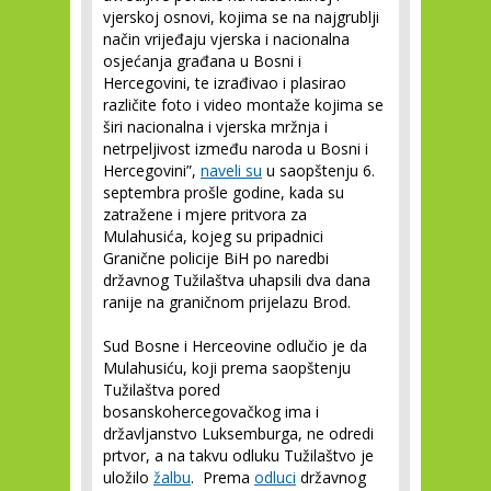
vjerskoj osnovi, kojima se na najgrublji
način vrijeđaju vjerska i nacionalna
osjećanja građana u Bosni i
Hercegovini, te izrađivao i plasirao
različite foto i video montaže kojima se
širi nacionalna i vjerska mržnja i
netrpeljivost između naroda u Bosni i
Hercegovini”,
naveli su
u saopštenju 6.
septembra prošle godine, kada su
zatražene i mjere pritvora za
Mulahusića, kojeg su pripadnici
Granične policije BiH po naredbi
državnog Tužilaštva uhapsili dva dana
ranije na graničnom prijelazu Brod.
Sud Bosne i Herceovine odlučio je da
Mulahusiću, koji prema saopštenju
Tužilaštva pored
bosanskohercegovačkog ima i
državljanstvo Luksemburga, ne odredi
prtvor, a na takvu odluku Tužilaštvo je
uložilo
žalbu
. Prema
odluci
državnog