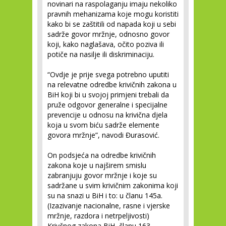
novinari na raspolaganju imaju nekoliko
pravnih mehanizama koje mogu koristiti
kako bi se zaštitili od napada koji u sebi
sadrže govor mržnje, odnosno govor
koji, kako naglašava, očito poziva ili
potiče na nasilje ili diskriminaciju.
“Ovdje je prije svega potrebno uputiti
na relevatne odredbe krivičnih zakona u
BiH koji bi u svojoj primjeni trebali da
pruže odgovor generalne i specijalne
prevencije u odnosu na krivična djela
koja u svom biću sadrže elemente
govora mržnje”, navodi Đurasović.
On podsjeća na odredbe krivičnih
zakona koje u najširem smislu
zabranjuju govor mržnje i koje su
sadržane u svim krivičnim zakonima koji
su na snazi u BiH i to: u članu 145a.
(Izazivanje nacionalne, rasne i vjerske
mržnje, razdora i netrpeljivosti)
Krivčnog zakona BiH, članu 163.