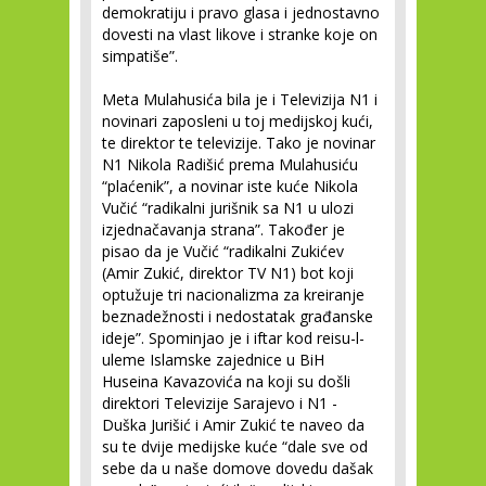
demokratiju i pravo glasa i jednostavno
dovesti na vlast likove i stranke koje on
simpatiše”.
Meta Mulahusića bila je i Televizija N1 i
novinari zaposleni u toj medijskoj kući,
te direktor te televizije. Tako je novinar
N1 Nikola Radišić prema Mulahusiću
“plaćenik”, a novinar iste kuće Nikola
Vučić “radikalni jurišnik sa N1 u ulozi
izjednačavanja strana”. Također je
pisao da je Vučić “radikalni Zukićev
(Amir Zukić, direktor TV N1) bot koji
optužuje tri nacionalizma za kreiranje
beznadežnosti i nedostatak građanske
ideje”. Spominjao je i iftar kod reisu-l-
uleme Islamske zajednice u BiH
Huseina Kavazovića na koji su došli
direktori Televizije Sarajevo i N1 -
Duška Jurišić i Amir Zukić te naveo da
su te dvije medijske kuće “dale sve od
sebe da u naše domove dovedu dašak