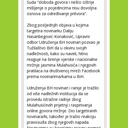
Suda “sloboda govora i nešto oštrije
mišljenje o pojedincima nisu dovoljna
osnova za određivanje pritvora”.
Zbog posljednjih objava u kojima
targetira novinarku Daliju
Hasanbegović-Konaković, Upravni
odbor Udruženja BH novinari pozvao je
Tužilaštvo BiH da u okviru svojih
nadležnosti, kako su naveli, hitno
reaguje na širenje vjerske i nacionalne
mržnje Jasmina Mulahusića i njegovih
pratilaca na društvenoj mreži Facebook
prema novinarima/kama u BiH.
Udruženja BH novinari i ranije je tražilo
od više nadležnih institucija da se
provedu istražne radnje zbog
Mulahusićevih prijetnji i raspirivanja
online govora mržnje. Dio targetiranih
novinara/ki, također je tražio reakciju
pravosuđa zbog njegovih napada.
Novinarima su besplatnu pravnu pomoć