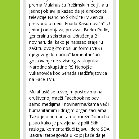
prema Mulahusiću “režimski medij”, a u
jednoj objavi je kazao da je direktor te
televizije Nandino Škrbić “RTV Zenica
pretvorio u medij Fuada Kasumovića”. U
jednoj od objava, proziva i Borku Rudić,
generalnu sekretarku Udruženja BH
novinari, da, kako je napisao staje “u
zaštitu ovog što nosi uniformu VRS i
njegovog domaćina” komentarišući
gostovanje nezavisnog zastupnika
Narodne skupštine RS Nebojše
Vukanovića kod Senada Hadžifejzovića
na Face TV-u.
Mulahusić se u svojim postovima na
društvenoj mreži Facebook ne bavi
samo medijima i novinarima/kama već i
humanitarnim i drugim organizacijama.
Tako je o humanitarnoj mreži Dobro.ba
pisao kako je pravljena iz političkih
razloga, komentarišući izjavu lidera SDA
Bakira Izetbegovića u kojoj kaže da je