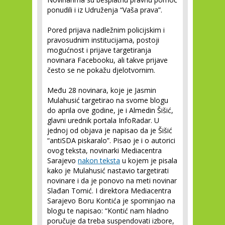
ponudili i iz Udruženja “Vaša prava”.
Pored prijava nadležnim policijskim i
pravosudnim institucijama, postoji
mogućnost i prijave targetiranja
novinara Facebooku, ali takve prijave
često se ne pokažu djelotvornim.
Među 28 novinara, koje je Jasmin
Mulahusić targetirao na svome blogu
do aprila ove godine, je i Almedin Šišić,
glavni urednik portala InfoRadar. U
jednoj od objava je napisao da je Šišić
“antiSDA piskaralo”. Pisao je i o autorici
ovog teksta, novinarki Mediacentra
Sarajevo
nakon teksta
u kojem je pisala
kako je Mulahusić nastavio targetirati
novinare i da je ponovo na meti novinar
Slađan Tomić. I direktora Mediacentra
Sarajevo Boru Kontića je spominjao na
blogu te napisao: “Kontić nam hladno
poručuje da treba suspendovati izbore,