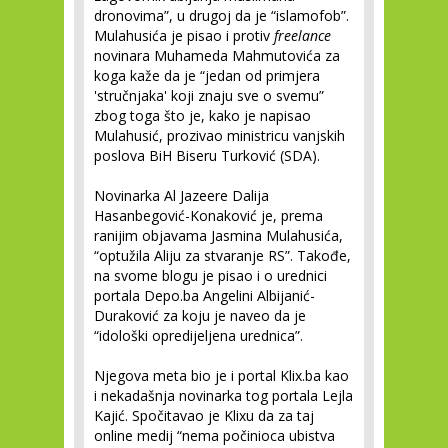
dronovima”, u drugoj da je “islamofob”.
Mulahusića je pisao i protiv
freelance
novinara Muhameda Mahmutovića za
koga kaže da je “jedan od primjera
'stručnjaka' koji znaju sve o svemu”
zbog toga što je, kako je napisao
Mulahusić, prozivao ministricu vanjskih
poslova BiH Biseru Turković (SDA).
Novinarka Al Jazeere Dalija
Hasanbegović-Konaković je, prema
ranijim objavama Jasmina Mulahusića,
“optužila Aliju za stvaranje RS”. Takođe,
na svome blogu je pisao i o urednici
portala Depo.ba Angelini Albijanić-
Duraković za koju je naveo da je
“idološki opredijeljena urednica”.
Njegova meta bio je i portal Klix.ba kao
i nekadašnja novinarka tog portala Lejla
Kajić. Spočitavao je Klixu da za taj
online medij “nema počinioca ubistva