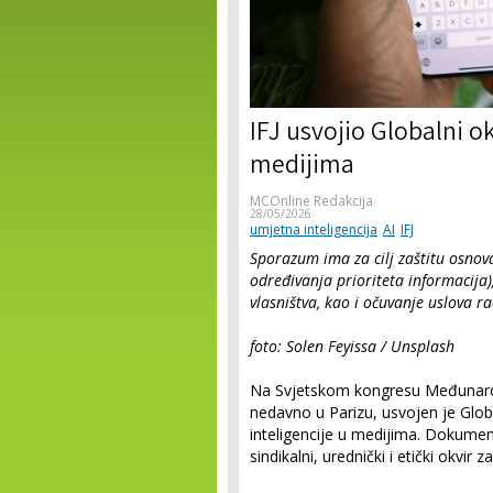
IFJ usvojio Globalni o
medijima
MCOnline Redakcija
28/05/2026
umjetna inteligencija
AI
IFJ
Sporazum ima za cilj zaštitu osnova
određivanja prioriteta informacija)
vlasništva, kao i očuvanje uslova r
foto: Solen Feyissa / Unsplash
Na Svjetskom kongresu Međunarod
nedavno u Parizu, usvojen je Glob
inteligencije u medijima. Dokumen
sindikalni, urednički i etički okvir