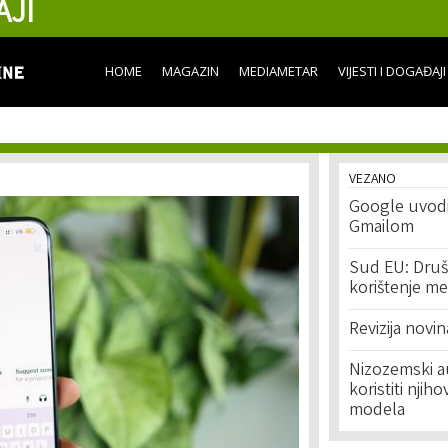
AJI
Skip to
main
content
HOME
MAGAZIN
MEDIAMETAR
VIJESTI I DOGAĐAJI
VEZANO
Google uvodi
Gmailom
Sud EU: Druš
korištenje me
Revizija novin
Nizozemski au
koristiti nji
modela