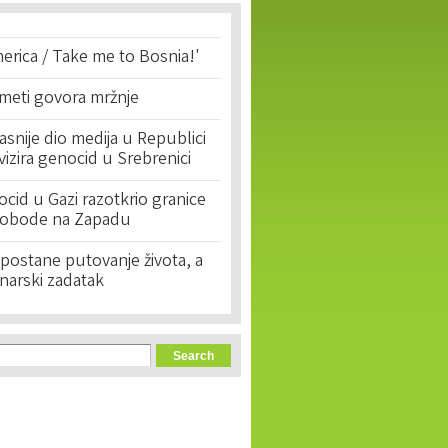
erica / Take me to Bosnia!'
 meti govora mržnje
asnije dio medija u Republici
ivizira genocid u Srebrenici
cid u Gazi razotkrio granice
lobode na Zapadu
postane putovanje života, a
narski zadatak
orm