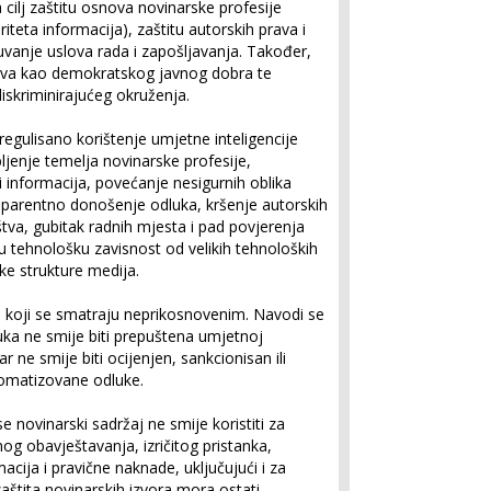
 cilj zaštitu osnova novinarske profesije
riteta informacija), zaštitu autorskih prava i
čuvanje uslova rada i zapošljavanja. Također,
rstva kao demokratskog javnog dobra te
iskriminirajućeg okruženja.
gulisano korištenje umjetne inteligencije
abljenje temelja novinarske profesije,
 informacija, povećanje nesigurnih oblika
sparentno donošenje odluka, kršenje autorskih
štva, gubitak radnih mjesta i pad povjerenja
u tehnološku zavisnost od velikih tehnoloških
e strukture medija.
pa koji se smatraju neprikosnovenim. Navodi se
ka ne smije biti prepuštena umjetnoj
ar ne smije biti ocijenjen, sankcionisan ili
tomatizovane odluke.
novinarski sadržaj ne smije koristiti za
og obavještavanja, izričitog pristanka,
cija i pravične naknade, uključujući i za
zaštita novinarskih izvora mora ostati