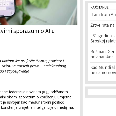
NAJČITANIJE
'I am from Am
Žrtve rata na
kvirni sporazum o AI u
I 31 godinu k
Srpskoj relat
Rožman: Geno
novinarske s
 novinarske profesije (izvora, provjere i
, zaštitu autorskih prava i intelektualnog
Kad Mundijal 
ada i zapošljavanja
ne samo novi
Search f
Search
ne federacije novinara (IFJ), održanom
alni okvirni sporazum o korištenju umjetne
t je usvojen kao međunarodni politički,
 za korištenje umjetne inteligencije u medijima.