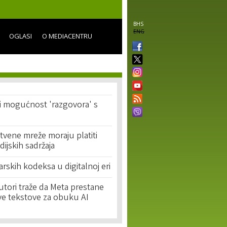
BHS
ENG
OGLASI
O MEDIACENTRU
 mogućnost 'razgovora' s
tvene mreže moraju platiti
dijskih sadržaja
arskih kodeksa u digitalnoj eri
tori traže da Meta prestane
hove tekstove za obuku AI