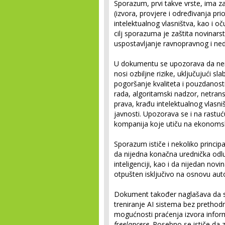
Sporazum, prvi takve vrste, ima za
(izvora, provjere i određivanja prio
intelektualnog vlasništva, kao i o
cilj sporazuma je zaštita novina
uspostavljanje ravnopravnog i ned
U dokumentu se upozorava da nere
nosi ozbiljne rizike, uključujući sl
pogoršanje kvaliteta i pouzdanosti
rada, algoritamski nadzor, netran
prava, krađu intelektualnog vlasni
javnosti. Upozorava se i na rastuć
kompanija koje utiču na ekonomsk
Sporazum ističe i nekoliko princi
da nijedna konačna urednička odlu
inteligenciji, kao i da nijedan novin
otpušten isključivo na osnovu au
Dokument također naglašava da se 
treniranje AI sistema bez prethodn
mogućnosti praćenja izvora informa
freelancere
. Posebno se ističe da 