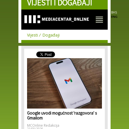
VIJESTI I DOGAĐAJI
Skip to
main
content
BHS
ENG
Vijesti
Događaji
Google uvodi mogućnost 'razgovora' s
Gmailom
MCOnline Redakcija
21/05/2026