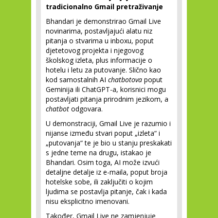
tradicionalno Gmail pretraživanje
Bhandari je demonstrirao Gmail Live
novinarima, postavljajući alatu niz
pitanja o stvarima u inboxu, poput
djetetovog projekta i njegovog
školskog izleta, plus informacije o
hotelu i letu za putovanje. Slično kao
kod samostalnih AI
chatbotova
poput
Geminija ili ChatGPT-a, korisnici mogu
postavljati pitanja prirodnim jezikom, a
chatbot
odgovara.
U demonstraciji, Gmail Live je razumio i
nijanse između stvari poput „izleta“ i
„putovanja“ te je bio u stanju preskakati
s jedne teme na drugu, istakao je
Bhandari. Osim toga, AI može izvući
detaljne detalje iz e-maila, poput broja
hotelske sobe, ili zaključiti o kojim
ljudima se postavlja pitanje, čak i kada
nisu eksplicitno imenovani.
Također, Gmail Live ne zamjenjuje