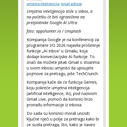
umjetna inteligencija
email adrese
Umjetna inteligencija stiže u inbox, a
na početku će biti ograničena na
pretplatnike Google AI Ultra
foto: appshunter.io / Unsplash
Kompanija Google je na konferenciji za
programere I/O 2026 najavila proširenje
funkcije „AI Inbox“ u Gmailu, koja
dodaje konverzacijske AI funkcije. To
znači da možete pitati Gmail o stvarima
u svom inboxu umjesto da upisujete
pojmove za pretragu, piše TechCrunch.
Kompanija kaže da će funkcija Gemini,
koju pokreće umjetna inteligencija
(artificial intelligence, AI), pod nazivom
Gmail Live, pomoći da korisnici brzo
pronađu informacije iz inboxa.
Do sada su korisnici morali unositi
ključne riječi u polje za pretragu kako bi
se suzila pretraga, što, kako je naveo