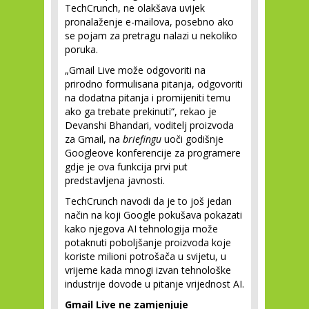
TechCrunch, ne olakšava uvijek
pronalaženje e-mailova, posebno ako
se pojam za pretragu nalazi u nekoliko
poruka.
„Gmail Live može odgovoriti na
prirodno formulisana pitanja, odgovoriti
na dodatna pitanja i promijeniti temu
ako ga trebate prekinuti“, rekao je
Devanshi Bhandari, voditelj proizvoda
za Gmail, na
briefingu
uoči godišnje
Googleove konferencije za programere
gdje je ova funkcija prvi put
predstavljena javnosti.
TechCrunch navodi da je to još jedan
način na koji Google pokušava pokazati
kako njegova AI tehnologija može
potaknuti poboljšanje proizvoda koje
koriste milioni potrošača u svijetu, u
vrijeme kada mnogi izvan tehnološke
industrije dovode u pitanje vrijednost AI.
Gmail Live ne zamjenjuje