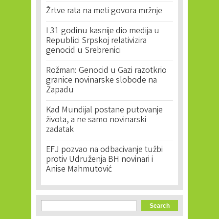
Žrtve rata na meti govora mržnje
I 31 godinu kasnije dio medija u
Republici Srpskoj relativizira
genocid u Srebrenici
Rožman: Genocid u Gazi razotkrio
granice novinarske slobode na
Zapadu
Kad Mundijal postane putovanje
života, a ne samo novinarski
zadatak
EFJ pozvao na odbacivanje tužbi
protiv Udruženja BH novinari i
Anise Mahmutović
Search form
Search