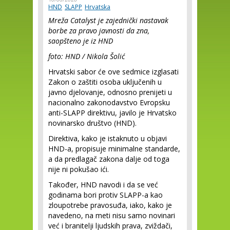
HND
SLAPP
Hrvatska
Mreža Catalyst je zajednički nastavak
borbe za pravo javnosti da zna,
saopšteno je iz HND
foto: HND / Nikola Šolić
Hrvatski sabor će ove sedmice izglasati
Zakon o zaštiti osoba uključenih u
javno djelovanje, odnosno prenijeti u
nacionalno zakonodavstvo Evropsku
anti-SLAPP direktivu, javilo je Hrvatsko
novinarsko društvo (HND).
Direktiva, kako je istaknuto u objavi
HND-a, propisuje minimalne standarde,
a da predlagač zakona dalje od toga
nije ni pokušao ići.
Također, HND navodi i da se već
godinama bori protiv SLAPP-a kao
zloupotrebe pravosuđa, iako, kako je
navedeno, na meti nisu samo novinari
već i branitelji ljudskih prava, zviždači,