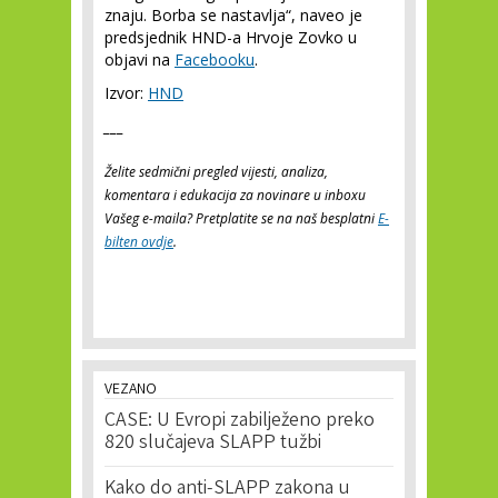
znaju. Borba se nastavlja“, naveo je
predsjednik HND-a Hrvoje Zovko u
objavi na
Facebooku
.
Izvor:
HND
___
Želite sedmični pregled vijesti, analiza,
komentara i edukacija za novinare u inboxu
Vašeg e-maila? Pretplatite se na naš besplatni
E-
bilten ovdje
.
VEZANO
CASE: U Evropi zabilježeno preko
820 slučajeva SLAPP tužbi
Kako do anti-SLAPP zakona u