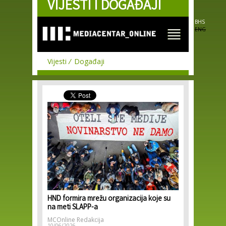
VIJESTI I DOGAĐAJI
Skip to
main
content
BHS
ENG
Vijesti
Događaji
HND formira mrežu organizacija koje su
na meti SLAPP-a
MCOnline Redakcija
10/06/2026