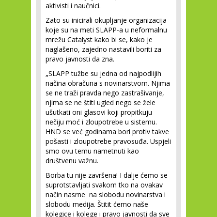
aktivisti i naučnici.
Zato su inicirali okupljanje organizacija
koje su na meti SLAPP-a u neformalnu
mrežu Catalyst kako bi se, kako je
naglašeno, zajedno nastavili boriti za
pravo javnosti da zna.
„SLAPP tužbe su jedna od najpodlijih
načina obračuna s novinarstvom. Njima
se ne traži pravda nego zastrašivanje,
njima se ne štiti ugled nego se žele
ušutkati oni glasovi koji propitkuju
nečiju moć i zloupotrebe u sistemu.
HND se već godinama bori protiv takve
pošasti i zloupotrebe pravosuđa. Uspjeli
smo ovu temu nametnuti kao
društvenu važnu.
Borba tu nije završena! I dalje ćemo se
suprotstavljati svakom tko na ovakav
način nasrne na slobodu novinarstva i
slobodu medija. Štitit ćemo naše
kolegice i kolege i pravo javnosti da sve