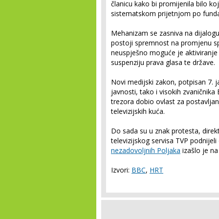
članicu kako bi promijenila bilo k
sistematskom prijetnjom po funda
Mehanizam se zasniva na dijalogu 
postoji spremnost na promjenu sp
neuspješno moguće je aktiviranje 
suspenziju prava glasa te države.
Novi medijski zakon, potpisan 7. j
javnosti, tako i visokih zvaničnik
trezora dobio ovlast za postavljanj
televizijskih kuća.
Do sada su u znak protesta, direk
televizijskog servisa TVP podnijel
nezadovoljnih Poljaka
izašlo je na
Izvori:
BBC
,
HRT