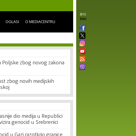
BHS
ENG
OGLASI
O MEDIACENTRU
om Poljske zbog novog zakona
ost zbog novih medijskih
jskoj
asnije dio medija u Republici
ivizira genocid u Srebrenici
cid u Gazi razotkrio granice