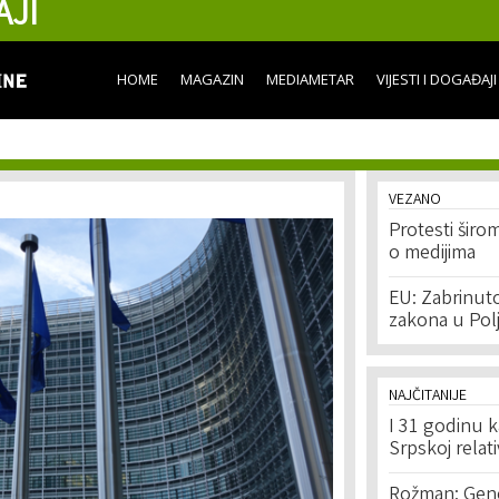
AJI
Skip to
main
content
HOME
MAGAZIN
MEDIAMETAR
VIJESTI I DOGAĐAJI
VEZANO
Protesti šir
o medijima
EU: Zabrinut
zakona u Pol
NAJČITANIJE
I 31 godinu k
Srpskoj relat
Rožman: Geno