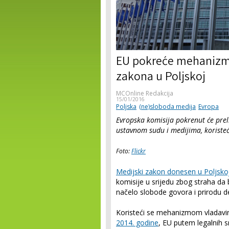
EU pokreće mehanizm
zakona u Poljskoj
MCOnline Redakcija
15/01/2016
Poljska
(ne)sloboda medija
Evropa
Evropska komisija pokrenut će pre
ustavnom sudu i medijima, koriste
Foto:
Flickr
Medijski zakon donesen u Poljsko
komisije u srijedu zbog straha da 
načelo slobode govora i prirodu d
Koristeći se mehanizmom vladavin
2014. godine
, EU putem legalnih s