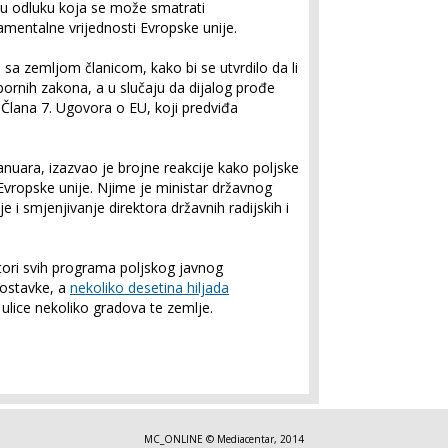
oju odluku koja se može smatrati
mentalne vrijednosti Evropske unije.
sa zemljom članicom, kako bi se utvrdilo da li
ornih zakona, a u slučaju da dijalog prođe
Člana 7. Ugovora o EU, koji predviđa
anuara, izazvao je brojne reakcije kako poljske
a Evropske unije. Njime je ministar državnog
e i smjenjivanje direktora državnih radijskih i
tori svih programa poljskog javnog
i ostavke, a
nekoliko desetina hiljada
 ulice nekoliko gradova te zemlje.
MC_ONLINE © Mediacentar, 2014