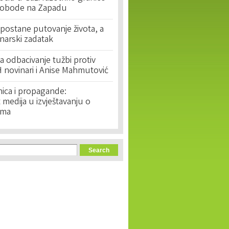
lobode na Zapadu
postane putovanje života, a
narski zadatak
 odbacivanje tužbi protiv
 novinari i Anise Mahmutović
nica i propagande:
medija u izvještavanju o
ima
orm