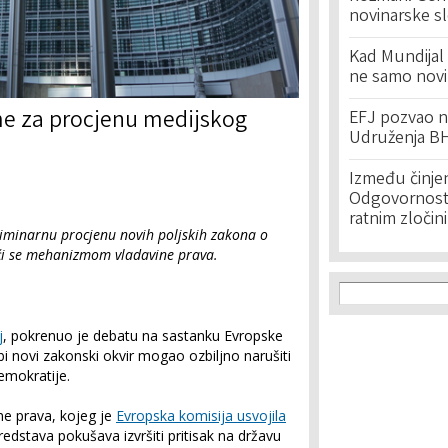
novinarske s
Kad Mundijal 
ne samo novi
e za procjenu medijskog
EFJ pozvao na
Udruženja BH
Između činje
Odgovornost 
ratnim zločin
liminarnu procjenu novih poljskih zakona o
ći se mehanizmom vladavine prava.
Search f
Search
j
, pokrenuo je debatu na sastanku Evropske
bi novi zakonski okvir mogao ozbiljno narušiti
emokratije.
e prava, kojeg je
Evropska komisija usvojila
redstava pokušava izvršiti pritisak na državu