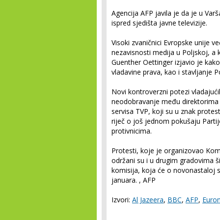
Agencija AFP javila je da je u Varša
ispred sjedišta javne televizije.
Visoki zvaničnici Evropske unije v
nezavisnosti medija u Poljskoj, a
Guenther Oettinger izjavio je ka
vladavine prava, kao i stavljanje 
Novi kontroverzni potezi vladajućih
neodobravanje među direktorima s
servisa TVP, koji su u znak protest
riječ o još jednom pokušaju Partije
protivnicima.
Protesti, koje je organizovao Kom
održani su i u drugim gradovima š
komisija, koja će o novonastaloj si
januara. , AFP
Izvori:
Al Jazeera
,
BBC
,
AFP
,
Euro