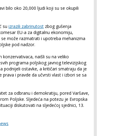
vi bilo oko 20,000 ljudi koji su se okupili
eć su
izrazili zabrinutost
zbog gušenja
 komesar EU-a za digitalnu ekonomiju,
ko se može razmatrati i upotreba mehanizma
Poljske pod nadzor.
 konzervativaca, naišli su na veliko
vih programa poljskog javnog televizijskog
a podnijeli ostavke, a kritičari smatraju da je
 prava i pravde da učvrsti vlast i izbori se sa
itet za odbranu i demokratiju, pored Varšave,
irom Poljske. Sljedeća na potezu je Evropska
tuaciji diskutovati na sljedećoj sjednici, 13.
news