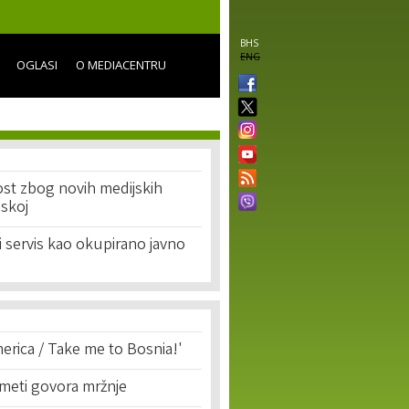
BHS
ENG
OGLASI
O MEDIACENTRU
ost zbog novih medijskih
jskoj
i servis kao okupirano javno
erica / Take me to Bosnia!'
 meti govora mržnje