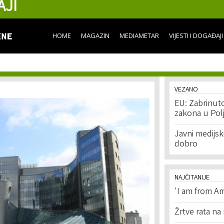
AJI
Skip to
main
content
HOME
MAGAZIN
MEDIAMETAR
VIJESTI I DOGAĐAJI
VEZANO
EU: Zabrinut
zakona u Pol
Javni medijsk
dobro
NAJČITANIJE
'I am from Am
Žrtve rata na