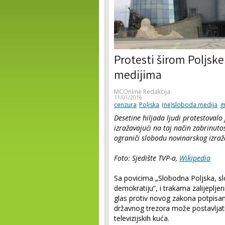
Protesti širom Poljsk
medijima
MCOnline Redakcija
11/01/2016
cenzura
Poljska
(ne)sloboda medija
g
Desetine hiljada ljudi protestovalo
izražavajući na taj način zabrinuto
ograniči slobodu novinarskog izraža
Foto: Sjedište TVP-a,
Wikipedia
Sa povicima „Slobodna Poljska, slo
demokratiju“, i trakama zalijepljen
glas protiv novog zakona potpisa
državnog trezora može postavljati i
televizijskih kuća.