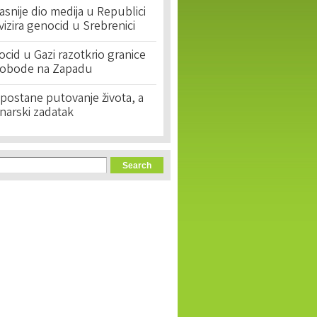
asnije dio medija u Republici
ivizira genocid u Srebrenici
cid u Gazi razotkrio granice
lobode na Zapadu
postane putovanje života, a
narski zadatak
orm