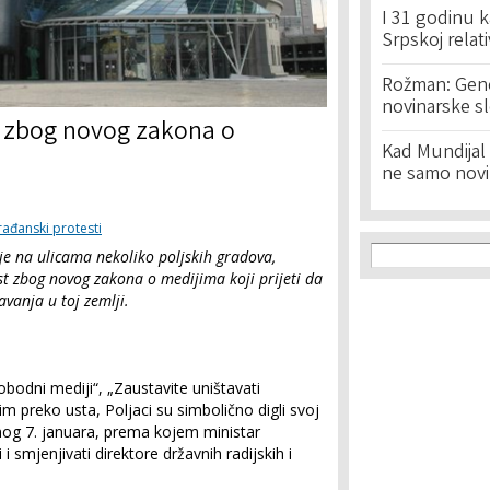
I 31 godinu k
Srpskoj relat
Rožman: Geno
novinarske s
e zbog novog zakona o
Kad Mundijal 
ne samo novi
rađanski protesti
Search f
Search
 je na ulicama nekoliko poljskih gradova,
st zbog novog zakona o medijima koji prijeti da
vanja u toj zemlji.
bodni mediji“, „Zaustavite uništavati
im preko usta, Poljaci su simbolično digli svoj
nog 7. januara, prema kojem ministar
 smjenjivati direktore državnih radijskih i