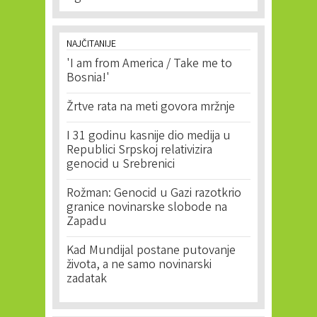
NAJČITANIJE
'I am from America / Take me to
Bosnia!'
Žrtve rata na meti govora mržnje
I 31 godinu kasnije dio medija u
Republici Srpskoj relativizira
genocid u Srebrenici
Rožman: Genocid u Gazi razotkrio
granice novinarske slobode na
Zapadu
Kad Mundijal postane putovanje
života, a ne samo novinarski
zadatak