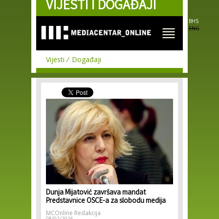
VIJESTI I DOGAĐAJI
Skip to
main
content
BHS
ENG
Vijesti
Događaji
Dunja Mijatović završava mandat
Predstavnice OSCE-a za slobodu medija
MCOnline Redakcija
08/02/2016