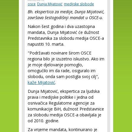
osce
Dunja Mijatović
medijske slobode
Bh. ekspertica za medije, Dunja Mijatović,
završava šestogodišnji mandat u OSCE-u.
Nakon šest godina i dva uzastopna
mandata, Dunja Mijatović će dužnost
Predstavnika za slobodu medija OSCE-a
napustiti 10.
marta
.
"Podržavati novinare širom OSCE
regiona bilo je izuzetno iskustvo. Ako im
je moje djelovanje pomoglo,
omogućilo im da rade, osiguralo im
slobodu, onda sam postigla svoj cilj",
kaže Mijatović
.
Dunja Mijatović, ekspertica za ljudska
prava i medijske politike i jedna od
osnivačica Regulatorne agencije za
komunikacije BiH, dužnost Predstavnice
za slobodu medija OSCE-a obavljala je
od 2010. godine.
Za vrijeme mandata, kontinuirano je