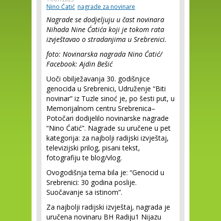
Nino Ćatić
nagrade za novinare
Nagrade se dodjeljuju u čast novinara
Nihada Nine Ćatića koji je tokom rata
izvještavao o stradanjima u Srebrenici.
foto: Novinarska nagrada Nino Ćatić/
Facebook: Ajdin Bešić
Uoči obilježavanja 30. godišnjice
genocida u Srebrenici, Udruženje “Biti
novinar” iz Tuzle sinoć je, po šesti put, u
Memorijalnom centru Srebrenica–
Potočari dodijelilo novinarske nagrade
“Nino Ćatić”. Nagrade su uručene u pet
kategorija: za najbolji radijski izvještaj,
televizijski prilog, pisani tekst,
fotografiju te blog/vlog.
Ovogodišnja tema bila je: “Genocid u
Srebrenici: 30 godina poslije.
Suočavanje sa istinom”.
Za najbolji radijski izvještaj, nagrada je
uručena novinaru BH Radiju1 Nijazu