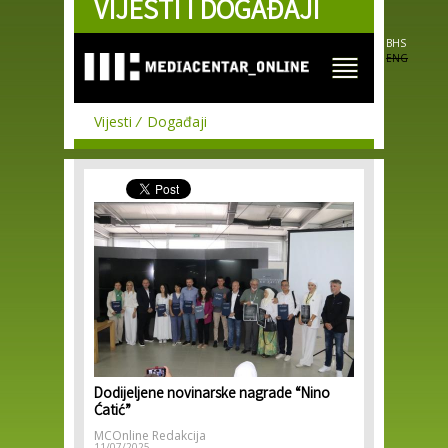
VIJESTI I DOGAĐAJI
Skip to
main
content
BHS
ENG
Vijesti
Događaji
Dodijeljene novinarske nagrade “Nino
Ćatić”
MCOnline Redakcija
11/07/2025