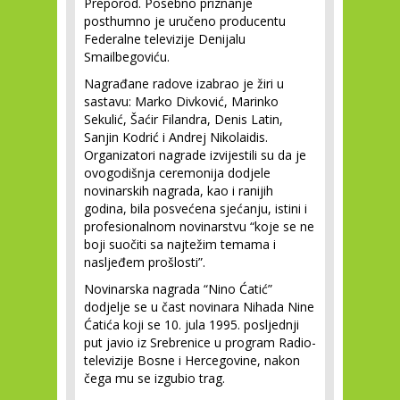
Preporod. Posebno priznanje
posthumno je uručeno producentu
Federalne televizije Denijalu
Smailbegoviću.
Nagrađane radove izabrao je žiri u
sastavu: Marko Divković, Marinko
Sekulić, Šaćir Filandra, Denis Latin,
Sanjin Kodrić i Andrej Nikolaidis.
Organizatori nagrade izvijestili su da je
ovogodišnja ceremonija dodjele
novinarskih nagrada, kao i ranijih
godina, bila posvećena sjećanju, istini i
profesionalnom novinarstvu “koje se ne
boji suočiti sa najtežim temama i
nasljeđem prošlosti”.
Novinarska nagrada “Nino Ćatić”
dodjelje se u čast novinara Nihada Nine
Ćatića koji se 10. jula 1995. posljednji
put javio iz Srebrenice u program Radio-
televizije Bosne i Hercegovine, nakon
čega mu se izgubio trag.