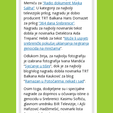
Memiću za
“Radio dokument Majka
Saliha”
. U kategoriji za najbolji
televizijski prilog, nagradu je dobio
producent TRT Balkana Haris Domazet
za prilog
“364 dana Srebrenice”
.
Nagradu za najbolji novinarski tekst
dobila je novinarka Detektora Aida
Trepanić Hebib za tekst “
Može li uspjeti
srebrenički pokušaj uklanjanja negiranja
genocida na mrežama
”.
Odlukom žirija, za najbolju fotografiju
je izabrana fotografija Ivana Mandića
“
Sjećanje u tišini
”, dok je za najbolji
blog/vlog nagradu dobila novinarka TRT
Balkana Aida Kauković za blog
“
Ramazan u Potočarima: nekad i sad
”.
Osim toga, dodijeljene su i specijalne
nagrade za doprinos u očuvanju istine o
genocidu u Srebrenici: Kasimu Softiću,
glavnom uredniku BIR Televizije, i Ajši
Hafizović-Hadžimešić, novinarki lista