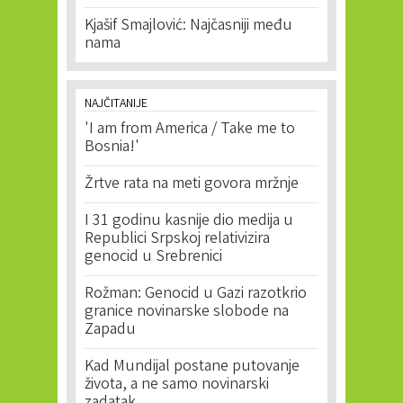
Kjašif Smajlović: Najčasniji među
nama
NAJČITANIJE
'I am from America / Take me to
Bosnia!'
Žrtve rata na meti govora mržnje
I 31 godinu kasnije dio medija u
Republici Srpskoj relativizira
genocid u Srebrenici
Rožman: Genocid u Gazi razotkrio
granice novinarske slobode na
Zapadu
Kad Mundijal postane putovanje
života, a ne samo novinarski