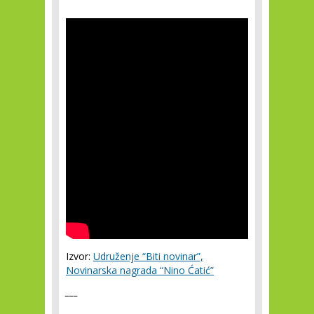
Izvor:
Udruženje “Biti novinar”,
Novinarska nagrada “Nino Ćatić”
___