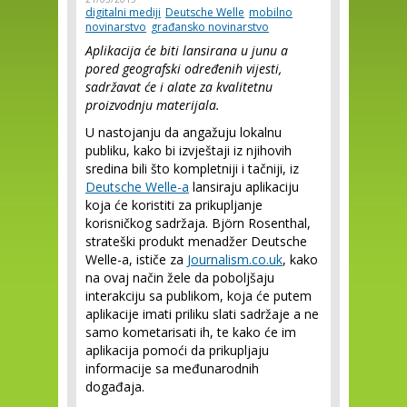
digitalni mediji
Deutsche Welle
mobilno
novinarstvo
građansko novinarstvo
Aplikacija će biti lansirana u junu a
pored geografski određenih vijesti,
sadržavat će i alate za kvalitetnu
proizvodnju materijala.
U nastojanju da angažuju lokalnu
publiku, kako bi izvještaji iz njihovih
sredina bili što kompletniji i tačniji, iz
Deutsche Welle-a
lansiraju aplikaciju
koja će koristiti za prikupljanje
korisničkog sadržaja. Björn Rosenthal,
strateški produkt menadžer Deutsche
Welle-a, ističe za
Journalism.co.uk
, kako
na ovaj način žele da poboljšaju
interakciju sa publikom, koja će putem
aplikacije imati priliku slati sadržaje a ne
samo kometarisati ih, te kako će im
aplikacija pomoći da prikupljaju
informacije sa međunarodnih
događaja.