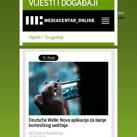
VIJESTI I DOGAĐAJI
Skip to
main
content
BHS
ENG
Vijesti
Događaji
Deutsche Welle: Nova aplikacija za slanje
korisničkog sadržaja
MCOnline Redakcija
21/05/2015