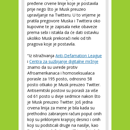
pređene crvene linije koje je postavila
prije nego što je Musk preuzeo
upravljanje na Twitteru. U to vrijeme je
pratila pregovore Muska i Twittera oko
kupovine te je zapisala neke obaveze
prema sebi i istakla da će dati ostavku
ukoliko Musk prekorači neki od tih
pragova koje je postavila.
“Iz istraživanja
Anti-Defamation League
i
Centra za suzbijanje digitalne mržnje
znamo da su uvrede protiv
Afroamerikanaca i homoseksualaca
porasle za 195 posto, odnosno 58
posto otkako je Musk preuzeo Twitter.
Antisemitski postovi su porasli za više
od 61 posto u dvije sedmice nakon što
je Musk preuzeo Twitter. Još jedna
crvena linija za mene je bila kada su
prethodno zabranjeni računi poput onih
koji su priklonjeni krajnjoj desnici i onih
koji su podsticali druge na nasilje, kao