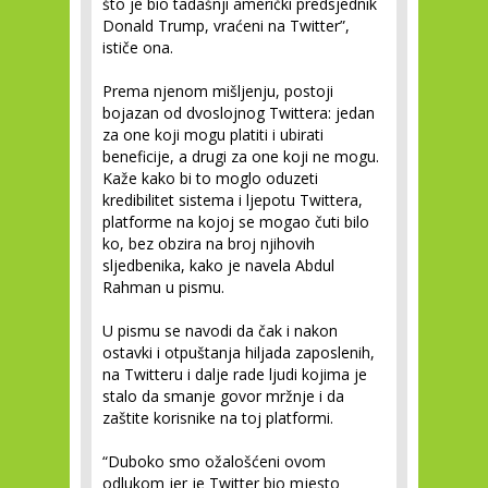
što je bio tadašnji američki predsjednik
Donald Trump, vraćeni na Twitter”,
ističe ona.
Prema njenom mišljenju, postoji
bojazan od dvoslojnog Twittera: jedan
za one koji mogu platiti i ubirati
beneficije, a drugi za one koji ne mogu.
Kaže kako bi to moglo oduzeti
kredibilitet sistema i ljepotu Twittera,
platforme na kojoj se mogao čuti bilo
ko, bez obzira na broj njihovih
sljedbenika, kako je navela Abdul
Rahman u pismu.
U pismu se navodi da čak i nakon
ostavki i otpuštanja hiljada zaposlenih,
na Twitteru i dalje rade ljudi kojima je
stalo da smanje govor mržnje i da
zaštite korisnike na toj platformi.
“Duboko smo ožalošćeni ovom
odlukom jer je Twitter bio mjesto