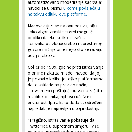
automatizovano moderiranje sadržaja”,
navodi se u pismu
u kome podsjećaju
na takvu odluku ove platforme.
Nadovezujući se na ovu odluku, pišu
kako algoritamski sistemi mogu ići
onoliko daleko koliko je zaštita
korisnika od zloupotrebe i neprestanog
govora mržnje prije nego što se razviju
uočljivi obrasci.
Collier od 1999. godine prati istraživanja
o online riziku za mlade i navodi da joj
je poznato koliko je teško platformama
da to usklade na pravilan način,
istovremeno poštujući prava na zaštitu
mladih korisnika, njihovo učešće i
privatnost. Ipak, kako dodaje, određeni
napredak je napravljen u toj industriji.
“Tragično, istraživanje pokazuje da
Twitter ide u suprotnom smjeru i više
ne mogu pronaći razlog da ostanem u