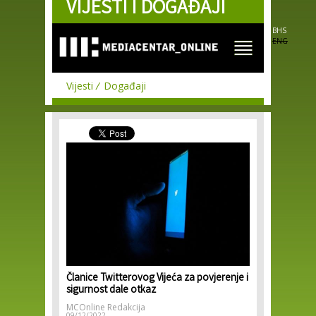
VIJESTI I DOGAĐAJI
Skip to
main
content
BHS
ENG
Vijesti
Događaji
Članice Twitterovog Vijeća za povjerenje i
sigurnost dale otkaz
MCOnline Redakcija
09/12/2022