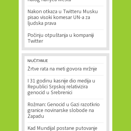
nalog Kanyea Westa
Nakon otkaza u Twitteru Musku
pisao visoki komesar UN-a za
ljudska prava
Počinju otpuštanja u kompaniji
Twitter
NAJČITANIJE
Žrtve rata na meti govora mržnje
I 31 godinu kasnije dio medija u
Republici Srpskoj relativizira
genocid u Srebrenici
Rožman: Genocid u Gazi razotkrio
granice novinarske slobode na
Zapadu
Kad Mundijal postane putovanje