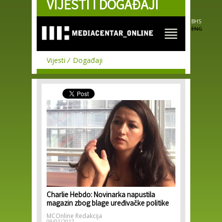
VIJESTI I DOGAĐAJI
Skip to
main
content
BHS
ENG
Vijesti
Događaji
Charlie Hebdo: Novinarka napustila
magazin zbog blage uređivačke politike
MCOnline Redakcija
09/01/2017