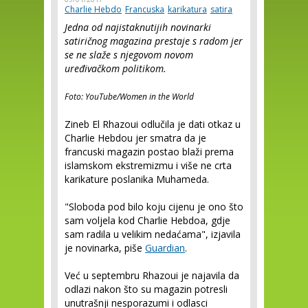
Charlie Hebdo
Francuska
karikatura
satira
Jedna od najistaknutijih novinarki
satiričnog magazina prestaje s radom jer
se ne slaže s njegovom novom
uređivačkom politikom.
Foto: YouTube/Women in the World
Zineb El Rhazoui odlučila je dati otkaz u
Charlie Hebdou jer smatra da je
francuski magazin postao blaži prema
islamskom ekstremizmu i više ne crta
karikature poslanika Muhameda.
"Sloboda pod bilo koju cijenu je ono što
sam voljela kod Charlie Hebdoa, gdje
sam radila u velikim nedaćama", izjavila
je novinarka, piše
Guardian
.
Već u septembru Rhazoui je najavila da
odlazi nakon što su magazin potresli
unutrašnji nesporazumi i odlasci