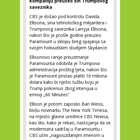
Kompaniju preuzeo sin Trumpovog
saveznika
CBS je došao pod kontrolu Davida
Ellisona, sina tehnološkog milijardera i
Trumpovog saveznika Larryja Ellisona,
nakon što je prošle godine preuzeo
Paramount u sklopu šireg spajanja sa
svojim holivudskim studijem Skydance.
Ellisonovo ranije preuzimanje
Paramounta odobrila je Trumpova
administracija prošlog ljeta, nakon što
je Paramount pristao platiti 16 miliona
dolara kako bi riješio tužbu koju je
Trump pokrenuo zbog intervjua u
emisiji „60 Minutes“.
Ellison je potom zaposlio Bari Weiss,
bivšu novinarku The New York Timesa,
na mjesto glavne urednice CBS Newsa,
kao dio, kako je rekao, nastojanja da se
modernizira sadržaj u Paramountu i
CBS učini „najpouzdanijim imenom u