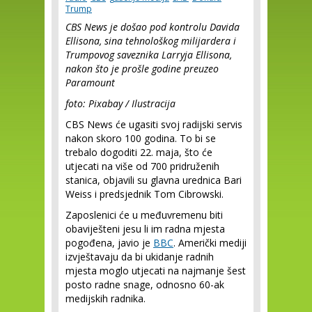
Trump
CBS News je došao pod kontrolu Davida
Ellisona, sina tehnološkog milijardera i
Trumpovog saveznika Larryja Ellisona,
nakon što je prošle godine preuzeo
Paramount
foto: Pixabay / Ilustracija
CBS News će ugasiti svoj radijski servis
nakon skoro 100 godina. To bi se
trebalo dogoditi 22. maja, što će
utjecati na više od 700 pridruženih
stanica, objavili su glavna urednica Bari
Weiss i predsjednik Tom Cibrowski.
Zaposlenici će u međuvremenu biti
obaviješteni jesu li im radna mjesta
pogođena, javio je
BBC
. Američki mediji
izvještavaju da bi ukidanje radnih
mjesta moglo utjecati na najmanje šest
posto radne snage, odnosno 60-ak
medijskih radnika.