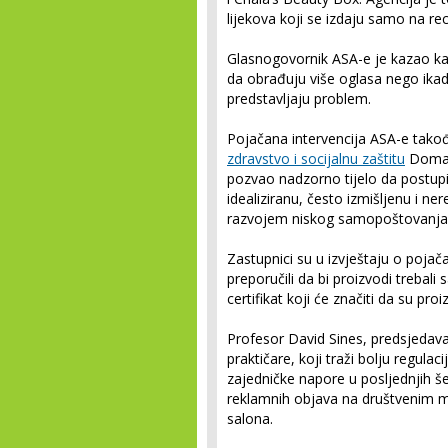
lijekova koji se izdaju samo na rec
Glasnogovornik ASA-e je kazao kak
da obrađuju više oglasa nego ikad 
predstavljaju problem.
Pojačana intervencija ASA-e tako
zdravstvo i socijalnu zaštitu
Doma k
pozvao nadzorno tijelo da postupi
idealiziranu, često izmišljenu i ne
razvojem niskog samopoštovanja i
Zastupnici su u izvještaju o pojač
preporučili da bi proizvodi trebali
certifikat koji će značiti da su proiz
Profesor David Sines, predsjedava
praktičare, koji traži bolju regulac
zajedničke napore u posljednjih šes
reklamnih objava na društvenim mr
salona.