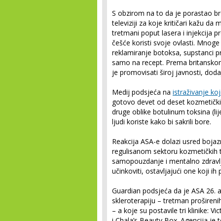
S obzirom na to da je porastao b
televiziji za koje kritičari kažu d
tretmani poput lasera i injekcija p
češće koristi svoje ovlasti. Mnoge 
reklamiranje botoksa, supstanci pro
samo na recept. Prema britanskom
je promovisati široj javnosti, dod
Medij podsjeća na
istraživanje ko
gotovo devet od deset kozmetičkih 
druge oblike botulinum toksina (lij
ljudi koriste kako bi sakrili bore.
Reakcija ASA-e dolazi usred bojazn
regulisanom sektoru kozmetičkih 
samopouzdanje i mentalno zdravlje
učinkoviti, ostavljajući one koji i
Guardian podsjeća da je ASA 26. a
skleroterapiju – tretman proširenih
– a koje su postavile tri klinike:
i Chala’s Beauty Box. Agencija je to