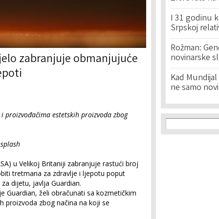
I 31 godinu k
Srpskoj relat
Rožman: Geno
jelo zabranjuje obmanjujuće
novinarske s
epoti
Kad Mundijal 
ne samo novi
i proizvođačima estetskih proizvoda zbog
Search f
Search
nsplash
) u Velikoj Britaniji zabranjuje rastući broj
iti tretmana za zdravlje i ljepotu poput
 za dijetu, javlja Guardian.
 Guardian, želi obračunati sa kozmetičkim
ih proizvoda zbog načina na koji se