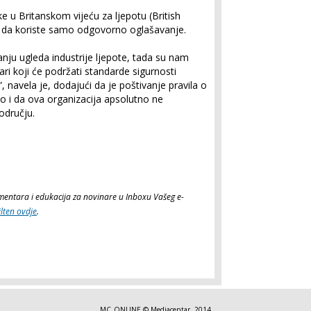
ike u Britanskom vijeću za ljepotu (British
ke da koriste samo odgovorno oglašavanje.
anju ugleda industrije ljepote, tada su nam
čari koji će podržati standarde sigurnosti
, navela je, dodajući da je poštivanje pravila o
o i da ova organizacija apsolutno ne
odručju.
komentara i edukacija za novinare u Inboxu Vašeg e-
ilten ovdje
.
MC_ONLINE © Mediacentar, 2014