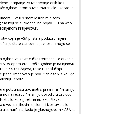
ađene kampanje za izbacivanje onih koji
uće oglase i promotivne materijale”, kazao je.
gulatora u vezi s “nemilosrdnim nizom
oglasa koji se svakodnevno pojavljuju na web
edinjenom Kraljevstvu”.
otiv kojih je ASA pristala poduzeti mjere
anošenju štete članovima javnosti i mogu se
na oglase za kozmetičke tretmane, te otvorila
tiv 39 operatera. Prošle godine je na njihovu
to je 640 slučajeva, te se u 43 slučaja
e jeseni imenovan je novi član osoblja koji će
ustriji ljepote.
 su u potpunosti upoznati s pravilima. Ne smiju
 samo na recept. Ne smiju dovoditi u zabludu i
itost bilo kojeg tretmana, iskorištavati
 vezi s njihovim tijelom ili izostaviti bilo
za tretman”, naglasio je glasnogovornik ASA-e.