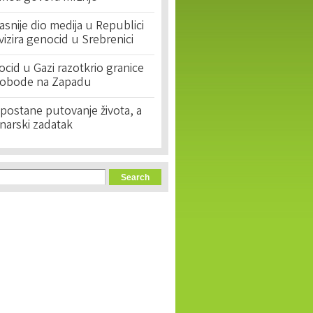
asnije dio medija u Republici
ivizira genocid u Srebrenici
cid u Gazi razotkrio granice
lobode na Zapadu
postane putovanje života, a
narski zadatak
orm