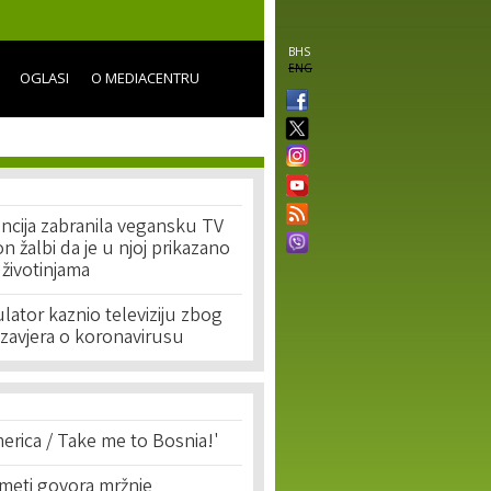
BHS
ENG
OGLASI
O MEDIACENTRU
ncija zabranila vegansku TV
 žalbi da je u njoj prikazano
 životinjama
ulator kaznio televiziju zbog
a zavjera o koronavirusu
erica / Take me to Bosnia!'
 meti govora mržnje