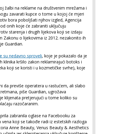
roj žalbi na reklame na društvenim mrežama i
a mogu zavarati kupce o tome u kojoj će mjeri
rotiv bora poboljšati njihov izgled, Agencija
od onih koje će zabraniti uključuju
tiv starenja i drugih lijekova koji se izdaju
 Zakonu o lijekovima iz 2012. nezakonito ih
aje Guardian.
je su nedavno sproveli
, koje je pokazalo da je
klinika kršilo zakon reklamirajući botoks i
eka koji se koristi i u kozmetičke svrhe), koje
i da previše operatera u rastućem, ali slabo
tretmana, piše Guardian, ugrožava
 klijenata pretjerujući u tome koliko su
h plaćaju razočaranim.
prila zabranila oglase na Facebooku za
 vena koji se takođe radi iz estetskih razloga
 Victoria Anne Beauty, Venus Beauty & Aesthetics
 učinila jer skleroterapija uključuje korištenje