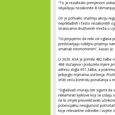
“To je rezultiralo primjenom uskl
objavljuju nezakonite ili obmanjuj
On je pohvalio snažniju akciju re
neprikladnih i često nezakonitih 
stranicama društvenih mreža u Uj
“Ocjenjujemo da neki od oglasa pr
predstavljaju ozbiljnu prijetnju n
smatrati nesmotrenim”, kazao je.
U 2020. ASA je primila 482 žalbe 
468 slučajeva i poduzela mjere pro
adresu stigla 651 žalba, a pokrenu
pribjeglo mjerama izvršenja. Prošl
vršiti veću kontrolu ponašanja u ind
“Oglašivači moraju biti sigurni da
reklamirati lijekove koji se izdaju
ne bi smjeli preuveličavati učinkov
potencijalnu nesigurnost potrošača u
koje relevantne odredbe i uvjete 