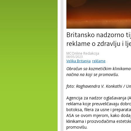
Britansko nadzorno ti
reklame o zdravlju i lj
MCOnline Redakcija
08/05/2023
Velika Britanija
reklame
Obračun sa kozmetičkim klinikama 
načina na koji se promovišu.
foto: Raghavendra V. Konkathi / U
Agencija za nadzor oglašavanja (ASA
reklama koje preuveličavaju dobrob
botoksa, filera za usne i preparata
ASA se ovom mjerom, kako dodaje
klinikama i proizvođačima estetsk
promovišu.