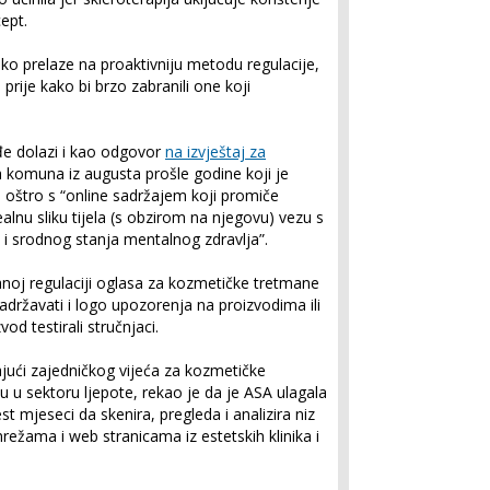
ept.
o prelaze na proaktivniju metodu regulacije,
prije kako bi brzo zabranili one koji
đe dolazi i kao odgovor
na izvještaj za
omuna iz augusta prošle godine koji je
 oštro s “online sadržajem koji promiče
realnu sliku tijela (s obzirom na njegovu) vezu s
 srodnog stanja mentalnog zdravlja”.
anoj regulaciji oglasa za kozmetičke tretmane
 sadržavati i logo upozorenja na proizvodima ili
vod testirali stručnjaci.
jući zajedničkog vijeća za kozmetičke
iju u sektoru ljepote, rekao je da je ASA ulagala
t mjeseci da skenira, pregleda i analizira niz
ežama i web stranicama iz estetskih klinika i