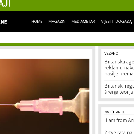
AJI
Skip to
main
content
HOME
MAGAZIN
MEDIAMETAR
VIJESTI I DOGAĐAJI
VEZANO
Britanska age
reklamu nakon
nasilje prema
Britanski reg
širenja teorij
NAJČITANIJE
'I am from Am
Žrtve rata na