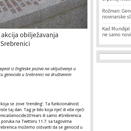
Rožman: Geno
novinarske s
Kad Mundijal 
akcija obilježavanja
ne samo novi
 Srebrenici
Search f
Search
eal iz Engleske poziva na uključivanje u
icu genocida u Srebrenici na društvenim
koja se zove 'trending'. Ta funkcionalnost
te taj dan. Tag je bilo koja riječ ili više riječi
nicaGenocide20Years ili samo #Srebrenica.
 poruka na Twitteru 11.7. sa tagovima
ebrenica možemo ostvariti da se genocid u