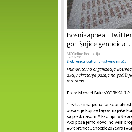
Bosniaappeal: Twitter 
godišnjice genocida u
MCOnline Redakcija
07/07/2015
Srebrenica
twitter
društvene mreže
Humanitarna organizacija Bosniaapp
akciju skretanja pažnje na godišnj
mrežama.
Foto: Michael Buker/
CC BY-SA 3.0
"Twitter ima jednu funkcionalnost 
pokazuje koji se tagovi najviše koris
sa predznakom # kao npr. #Srebre
Ako pošaljemo dovoljno velik broj
#SrebrenicaGenocide20Years i #Sr