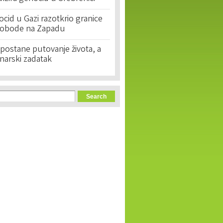
cid u Gazi razotkrio granice
lobode na Zapadu
postane putovanje života, a
narski zadatak
orm