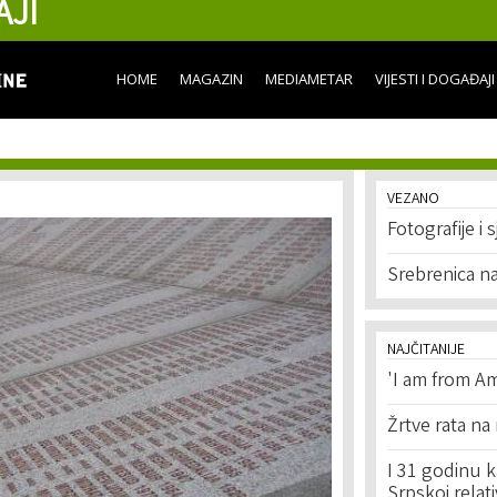
AJI
Skip to
main
content
HOME
MAGAZIN
MEDIAMETAR
VIJESTI I DOGAĐAJI
VEZANO
Fotografije i 
Srebrenica na
NAJČITANIJE
'I am from Am
Žrtve rata na
I 31 godinu k
Srpskoj relat