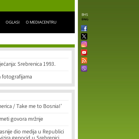
BHS
ENG
OGLASI
O MEDIACENTRU
sjećanja: Srebrenica 1993.
 fotografijama
erica / Take me to Bosnia!'
 meti govora mržnje
asnije dio medija u Republici
ivizira genocid u Srebrenici