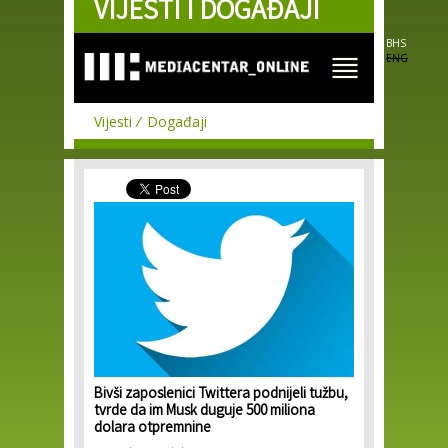
VIJESTI I DOGAĐAJI
Skip to
main
content
BHS
ENG
Vijesti
Događaji
Bivši zaposlenici Twittera podnijeli tužbu,
tvrde da im Musk duguje 500 miliona
dolara otpremnine