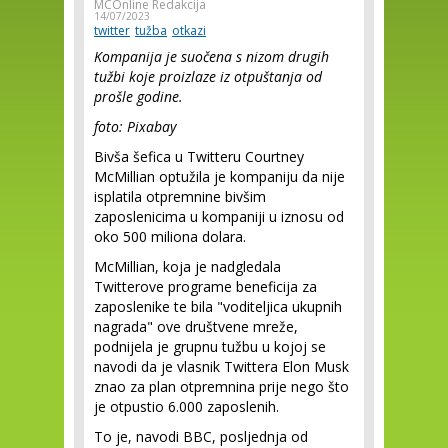
MCOnline Redakcija
14/07/2023
twitter
tužba
otkazi
Kompanija je suočena s nizom drugih
tužbi koje proizlaze iz otpuštanja od
prošle godine.
foto: Pixabay
Bivša šefica u Twitteru Courtney
McMillian optužila je kompaniju da nije
isplatila otpremnine bivšim
zaposlenicima u kompaniji u iznosu od
oko 500 miliona dolara.
McMillian, koja je nadgledala
Twitterove programe beneficija za
zaposlenike te bila "voditeljica ukupnih
nagrada" ove društvene mreže,
podnijela je grupnu tužbu u kojoj se
navodi da je vlasnik Twittera Elon Musk
znao za plan otpremnina prije nego što
je otpustio 6.000 zaposlenih.
To je, navodi BBC, posljednja od