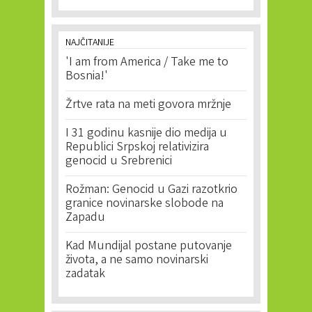
NAJČITANIJE
'I am from America / Take me to
Bosnia!'
Žrtve rata na meti govora mržnje
I 31 godinu kasnije dio medija u
Republici Srpskoj relativizira
genocid u Srebrenici
Rožman: Genocid u Gazi razotkrio
granice novinarske slobode na
Zapadu
Kad Mundijal postane putovanje
života, a ne samo novinarski
zadatak