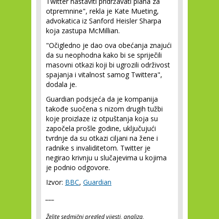
Twitter nastaviti pridržavati plana za
otpremnine", rekla je Kate Mueting,
advokatica iz Sanford Heisler Sharpa
koja zastupa McMillian.
"Očigledno je dao ova obećanja znajući
da su neophodna kako bi se spriječili
masovni otkazi koji bi ugrozili održivost
spajanja i vitalnost samog Twittera",
dodala je.
Guardian podsjeća da je kompanija
takođe suočena s nizom drugih tužbi
koje proizlaze iz otpuštanja koja su
započela prošle godine, uključujući
tvrdnje da su otkazi ciljani na žene i
radnike s invaliditetom. Twitter je
negirao krivnju u slučajevima u kojima
je podnio odgovore.
Izvor:
BBC
,
Guardian
___
Želite sedmični pregled vijesti, analiza,