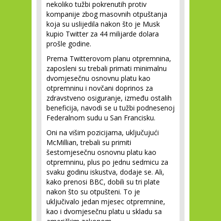
nekoliko tužbi pokrenutih protiv
kompanije zbog masovnih otpuštanja
koja su uslijedila nakon što je Musk
kupio Twitter za 44 milijarde dolara
prošle godine.
Prema Twitterovom planu otpremnina,
zaposleni su trebali primati minimalnu
dvomjesečnu osnovnu platu kao
otpremninu i novčani doprinos za
zdravstveno osiguranje, između ostalih
beneficija, navodi se u tužbi podnesenoj
Federalnom sudu u San Francisku.
Oni na višim pozicijama, uključujući
McMillian, trebali su primiti
šestomjesečnu osnovnu platu kao
otpremninu, plus po jednu sedmicu za
svaku godinu iskustva, dodaje se. Ali,
kako prenosi BBC, dobili su tri plate
nakon što su otpušteni. To je
uključivalo jedan mjesec otpremnine,
kao i dvomjesečnu platu u skladu sa