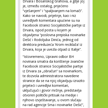
Drvara i Bosanskog Grahova, a gdje joj
je, između ostalog, prijećeno
“vješanjem” i “spaljivanjem na lomači”.
Kako se navodi, prijetnje, kao i niz
uvredljivih komentara upućene su na
Facebook stranici Socijalističke partije iz
Drvara, ispod posta u kojem je
objavljena “poslovna prepiska novinarke
Dešić i Rodoljuba Dinića, jednog od
direktora preduzeća ‘Krom reciklaža’ iz
Drvara, koja je uvezla otpad iz Italije”.
“Istovremeno, Upravni odbor BH
novinara smatra da korištenje zvanične
Facebook stranice Socijalističke partije
iz Drvara za „obračun“ sa novinarkom,
te dozvola administratora navedene
stranice da se na njoj objavljuju izrazito
prijeteći i uvredljivi komentari,
uključujući i govor mržnje, predstavlja
otvoren politički pritisak na medije i
njihovo izvještavanje, u ovom slučaju
na rad agencije Srna i novinarke Dešić”,