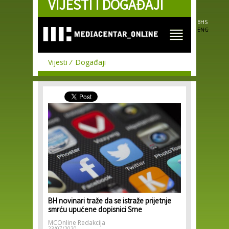
VIJESTI I DOGAĐAJI
Skip to
main
content
BHS
ENG
Vijesti
Događaji
BH novinari traže da se istraže prijetnje
smrću upućene dopisnici Srne
MCOnline Redakcija
23/07/2020