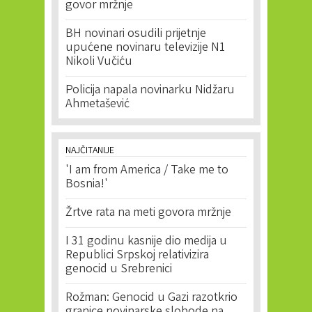
govor mržnje
BH novinari osudili prijetnje
upućene novinaru televizije N1
Nikoli Vučiću
Policija napala novinarku Nidžaru
Ahmetašević
NAJČITANIJE
'I am from America / Take me to
Bosnia!'
Žrtve rata na meti govora mržnje
I 31 godinu kasnije dio medija u
Republici Srpskoj relativizira
genocid u Srebrenici
Rožman: Genocid u Gazi razotkrio