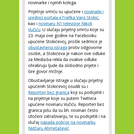
novinarke i njenih kolega.
Prijetnje srmću su upućene i
novinarki i
urednici portala eTrafika Vanji Stokić
,
kao i
novinaru N1 televizije Nikoli
Vučiću
. U slučaju prijetnji smrću koje su
23. maja ove godine na Facebooku
upućene Stokićevoj, prošle sedmice je
obustavljena istraga
protiv odgovorne
osobe, a Stokićeva je nakon ove odluke
za Media.ba rekla da ovakve odluke
ohrabruju ljude da slobodno prijete i
šire govor mržnje.
Obustavljanje istrage u slučaju prijetnji
upućenih Stokićevoj osudili su i
Reporteri bez granica
koji su podsjetili i
na prijetnje koje su putem Twittera
upućene novinaru Vučiću. Reporteri bez
granica pišu da su bh. novinari često
izloženi zatrašivanju, te su podsjetili i na
slučaj
napada policije na novinarku
Nidžaru Ahmetašević
.