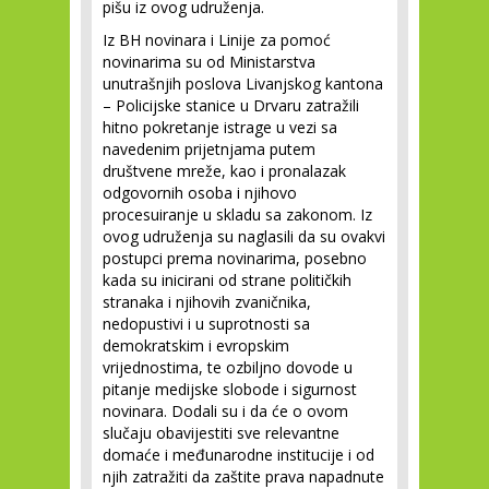
pišu iz ovog udruženja.
Iz BH novinara i Linije za pomoć
novinarima su od Ministarstva
unutrašnjih poslova Livanjskog kantona
– Policijske stanice u Drvaru zatražili
hitno pokretanje istrage u vezi sa
navedenim prijetnjama putem
društvene mreže, kao i pronalazak
odgovornih osoba i njihovo
procesuiranje u skladu sa zakonom. Iz
ovog udruženja su naglasili da su ovakvi
postupci prema novinarima, posebno
kada su inicirani od strane političkih
stranaka i njihovih zvaničnika,
nedopustivi i u suprotnosti sa
demokratskim i evropskim
vrijednostima, te ozbiljno dovode u
pitanje medijske slobode i sigurnost
novinara. Dodali su i da će o ovom
slučaju obavijestiti sve relevantne
domaće i međunarodne institucije i od
njih zatražiti da zaštite prava napadnute