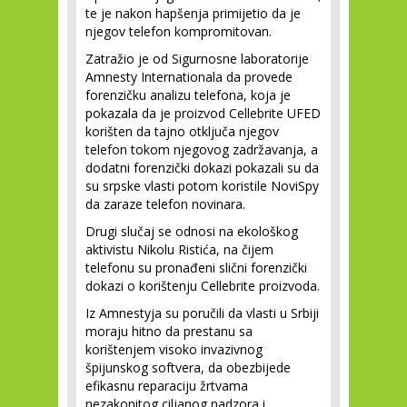
te je nakon hapšenja primijetio da je
njegov telefon kompromitovan.
Zatražio je od Sigurnosne laboratorije
Amnesty Internationala da provede
forenzičku analizu telefona, koja je
pokazala da je proizvod Cellebrite UFED
korišten da tajno otključa njegov
telefon tokom njegovog zadržavanja, a
dodatni forenzički dokazi pokazali su da
su srpske vlasti potom koristile NoviSpy
da zaraze telefon novinara.
Drugi slučaj se odnosi na ekološkog
aktivistu Nikolu Ristića, na čijem
telefonu su pronađeni slični forenzički
dokazi o korištenju Cellebrite proizvoda.
Iz Amnestyja su poručili da vlasti u Srbiji
moraju hitno da prestanu sa
korištenjem visoko invazivnog
špijunskog softvera, da obezbijede
efikasnu reparaciju žrtvama
nezakonitog ciljanog nadzora i