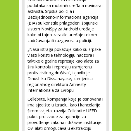
podataka sa mobilnih uređaja novinara i
aktivista. Srpska policija i
Bezbjednosno-informaciona agencija
(BIA) su koristile prilagođeni špijunski
sistem NoviSpy za Android uređaje
kako bi tajno zarazile uređaje tokom
zadržavanja ili razgovora u policiji.
„Naša istraga pokazuje kako su srpske
vlasti koristile tehnologiju nadzora i
taktike digitalne represije kao alate za
širu kontrolu i represiju usmjerenu
protiv civilnog društva“, izjavila je
Dinushika Dissanayake, zamjenica
regionalnog direktora Amnesty
Internationala za Evropu.
Cellebrite, kompanija koja je osnovana i
ima sjedište u Izraelu, kao i kancelarije
širom svijeta, razvija Cellebrite UFED
paket proizvode za agencije za
provođenje zakona i državne institucije.
Ovi alati omogućavaju ekstrakciju