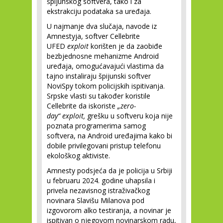
špijunskog softvera, tako i za
ekstrakciju podataka sa uređaja.
U najmanje dva slučaja, navode iz
Amnestyja, softver Cellebrite
UFED
exploit
korišten je da zaobiđe
bezbjednosne mehanizme Android
uređaja, omogućavajući vlastima da
tajno instaliraju špijunski softver
NoviSpy tokom policijskih ispitivanja.
Srpske vlasti su također koristile
Cellebrite da iskoriste
„zero-
day“
exploit,
grešku u softveru koja nije
poznata programerima samog
softvera, na Android uređajima kako bi
dobile privilegovani pristup telefonu
ekološkog aktiviste.
Amnesty podsjeća da je policija u Srbiji
u februaru 2024. godine uhapsila i
privela nezavisnog istraživačkog
novinara Slavišu Milanova pod
izgovorom alko testiranja, a novinar je
ispitivan o njegovom novinarskom radu,