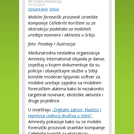
MCOnline Redakcija
16/12/2024
špijuniranje
Srbija
Mobilni forenzički proizvodi izraelske
kompanije Cellebrite korišteni su za
ekstrakciju podataka sa mobilnih
uređaja novinara i aktivista u Srbiji.
foto: Pixabay / Ilustracija
Međunarodna nevladina organizacija
Amnesty International objavila je danas
izvještaj u kojem dokumentuje da su
policija i obavještajne službe u Srbiji
koristile moderan špijunski softver za
mobilne uređaje zajedno sa mobilnim
forenzičkim alatima kako bi nezakonito
targetirali novinare, ekološke aktiviste i
druge pojedince.
U izvještaju
„Digitalni zatvor: Nadzor i
represija civilnog društva u Srbiji“
,
Amnesty pokazuje kako su se mobilni
forenzički proizvodi izraelske kompanije
Cellebrite koristili za ekstrakciju