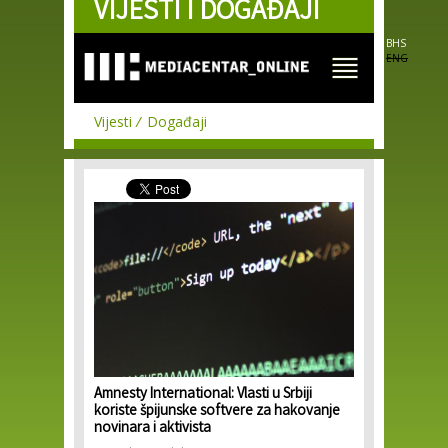
VIJESTI I DOGAĐAJI
Skip to
main
content
BHS
ENG
Vijesti
Događaji
Amnesty International: Vlasti u Srbiji
koriste špijunske softvere za hakovanje
novinara i aktivista