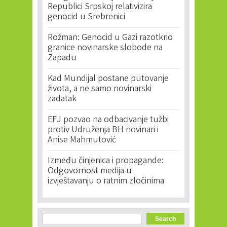
Republici Srpskoj relativizira
genocid u Srebrenici
Rožman: Genocid u Gazi razotkrio
granice novinarske slobode na
Zapadu
Kad Mundijal postane putovanje
života, a ne samo novinarski
zadatak
EFJ pozvao na odbacivanje tužbi
protiv Udruženja BH novinari i
Anise Mahmutović
Između činjenica i propagande:
Odgovornost medija u
izvještavanju o ratnim zločinima
Search form
Search