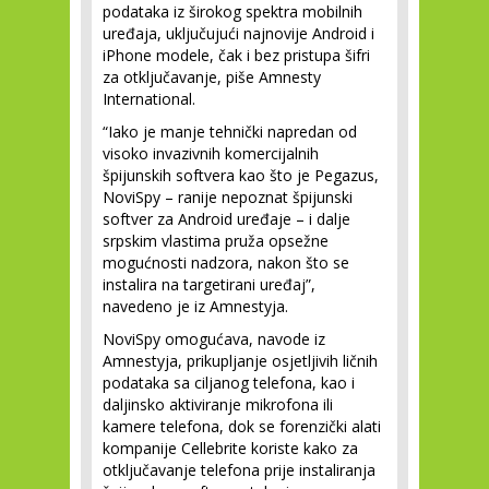
podataka iz širokog spektra mobilnih
uređaja, uključujući najnovije Android i
iPhone modele, čak i bez pristupa šifri
za otključavanje, piše Amnesty
International.
“Iako je manje tehnički napredan od
visoko invazivnih komercijalnih
špijunskih softvera kao što je Pegazus,
NoviSpy – ranije nepoznat špijunski
softver za Android uređaje – i dalje
srpskim vlastima pruža opsežne
mogućnosti nadzora, nakon što se
instalira na targetirani uređaj”,
navedeno je iz Amnestyja.
NoviSpy omogućava, navode iz
Amnestyja, prikupljanje osjetljivih ličnih
podataka sa ciljanog telefona, kao i
daljinsko aktiviranje mikrofona ili
kamere telefona, dok se forenzički alati
kompanije Cellebrite koriste kako za
otključavanje telefona prije instaliranja