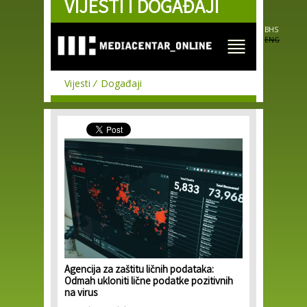
VIJESTI I DOGAĐAJI
Skip to
main
content
BHS
ENG
Vijesti
Događaji
Agencija za zaštitu ličnih podataka:
Odmah ukloniti lične podatke pozitivnih
na virus