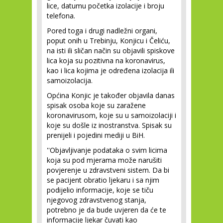
lice, datumu početka izolacije i broju
telefona.
Pored toga i drugi nadležni organi,
poput onih u Trebinju, Konjicu i Čeliću,
na isti ili sličan način su objavili spiskove
lica koja su pozitivna na koronavirus,
kao i lica kojima je određena izolacija ili
samoizolacija.
Općina Konjic je također objavila danas
spisak osoba koje su zaražene
koronavirusom, koje su u samoizolaciji i
koje su došle iz inostranstva. Spisak su
prenijeli i pojedini mediji u BiH.
''Objavljivanje podataka o svim licima
koja su pod mjerama može narušiti
povjerenje u zdravstveni sistem. Da bi
se pacijent obratio ljekaru i sa njim
podijelio informacije, koje se tiču
njegovog zdravstvenog stanja,
potrebno je da bude uvjeren da će te
informacije ljekar čuvati kao