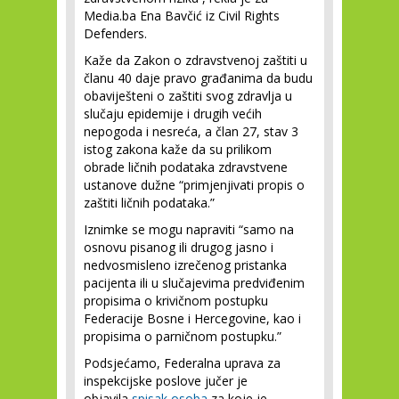
Media.ba Ena Bavčić iz Civil Rights
Defenders.
Kaže da Zakon o zdravstvenoj zaštiti u
članu 40 daje pravo građanima da budu
obaviješteni o zaštiti svog zdravlja u
slučaju epidemije i drugih većih
nepogoda i nesreća, a član 27, stav 3
istog zakona kaže da su prilikom
obrade ličnih podataka zdravstvene
ustanove dužne “primjenjivati propis o
zaštiti ličnih podataka.”
Iznimke se mogu napraviti “samo na
osnovu pisanog ili drugog jasno i
nedvosmisleno izrečenog pristanka
pacijenta ili u slučajevima predviđenim
propisima o krivičnom postupku
Federacije Bosne i Hercegovine, kao i
propisima o parničnom postupku.”
Podsjećamo, Federalna uprava za
inspekcijske poslove jučer je
objavila
spisak osoba
za koje je