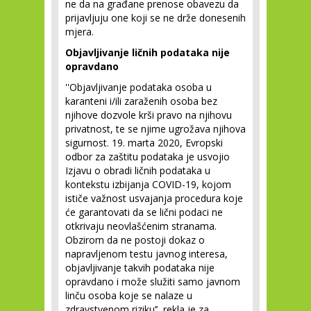
ne da na građane prenose obavezu da
prijavljuju one koji se ne drže donesenih
mjera.
Objavljivanje ličnih podataka nije
opravdano
''Objavljivanje podataka osoba u
karanteni i/ili zaraženih osoba bez
njihove dozvole krši pravo na njihovu
privatnost, te se njime ugrožava njihova
sigurnost. 19. marta 2020, Evropski
odbor za zaštitu podataka je usvojio
Izjavu o obradi ličnih podataka u
kontekstu izbijanja COVID-19, kojom
ističe važnost usvajanja procedura koje
će garantovati da se lični podaci ne
otkrivaju neovlašćenim stranama.
Obzirom da ne postoji dokaz o
napravljenom testu javnog interesa,
objavljivanje takvih podataka nije
opravdano i može služiti samo javnom
linču osoba koje se nalaze u
zdravstvenom riziku’’, rekla je za