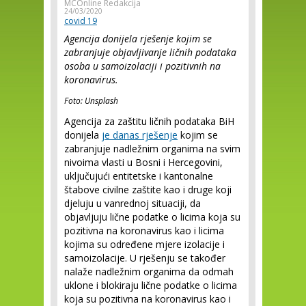
MCOnline Redakcija
24/03/2020
covid 19
Agencija donijela rješenje kojim se
zabranjuje objavljivanje ličnih podataka
osoba u samoizolaciji i pozitivnih na
koronavirus.
Foto: Unsplash
Agencija za zaštitu ličnih podataka BiH
donijela
je danas rješenje
kojim se
zabranjuje nadležnim organima na svim
nivoima vlasti u Bosni i Hercegovini,
uključujući entitetske i kantonalne
štabove civilne zaštite kao i druge koji
djeluju u vanrednoj situaciji, da
objavljuju lične podatke o licima koja su
pozitivna na koronavirus kao i licima
kojima su određene mjere izolacije i
samoizolacije. U rješenju se također
nalaže nadležnim organima da odmah
uklone i blokiraju lične podatke o licima
koja su pozitivna na koronavirus kao i