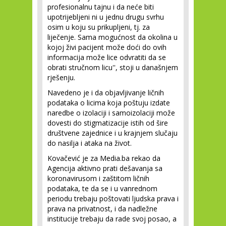
profesionalnu tajnu i da neće biti
upotrijebljeni ni u jednu drugu svrhu
osim u koju su prikupljeni, tj. za
liječenje. Sama mogućnost da okolina u
kojoj živi pacijent može doći do ovih
informacija može lice odvratiti da se
obrati stručnom licu'', stoji u današnjem
rješenju.
Navedeno je i da objavljivanje ličnih
podataka o licima koja poštuju izdate
naredbe o izolaciji i samoizolaciji može
dovesti do stigmatizacije istih od šire
društvene zajednice i u krajnjem slučaju
do nasilja i ataka na život.
Kovačević je za Media.ba rekao da
Agencija aktivno prati dešavanja sa
koronavirusom i zaštitom ličnih
podataka, te da se i u vanrednom
periodu trebaju poštovati ljudska prava i
prava na privatnost, i da nadležne
institucije trebaju da rade svoj posao, a