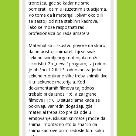
tronošca, gde se kadar ne sme
pomerati, osim u izuzetnim situacijama.
Po tome da li materijal „pliva“ okolo ili
se sastoji od niza stabilnih kadrova,
lako se može raspoznati rad
profesionalca od rada amatera.
Matematika i iskustvo govore da skoro i
da ne postoji snimatelj čiji se svaki
sekund snimljenog materijala može
iskoristiti. Za „news“ program, taj odnos
je obično 1:2 ili 1:3, odnosno za jedan
sekund montirane slike treba snimiti dve
ili tri sekunde materijala. Kod
dokumentarnih filmova taj odnos
trebalo bi da iznosi 1:6, a za igrane
filmove i 1:10. U situacijama kada se
pokrivaju vanredni događaji, gde
materijal treba što pre da ode u
emitovanje, iskusan snimatelj može da
snima i montažno što bi značilo da
snima kadrove onim redosledom kako