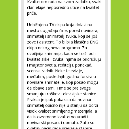
Kvalitetom rada na svom zadatku, svaki
član ekipe neposredno utiče na kvalitet
priče.
Uobičajenu TV ekipu koja dolazi na
mesto događaja čine, pored novinara,
snimatelj i snimatelj zvuka, koji se još
zove i asistent. To bi bila klasična ENG
ekipa nekog news programa. Za
ozbiljnija snimanja, kada se traži bolji
kvalitet slike i zvuka, njima se pridružuju
i majstor svetla, reditelj i, ponekad,
scenski radnik. Neke televizije,
međutim, poslednjih godina forsiraju
novinare-snimatelje, koji posao mogu
da obave sami. Time se pre svega
smanjuju troškovi televizijske stanice.
Praksa je ipak pokazala da novinar-
snimatelj obično nije u stanju da održi
visok kvalitet snimljenog materijala, a
da istovremeno kvalitetno uradi i
novinarski posao, i obrnuto. Zato su
ovakav način rada preuzele stanice