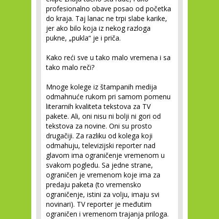
profesionalno obave posao od početka
do kraja. Taj lanac ne trpi slabe karike,
jer ako bilo koja iz nekog razloga
pukne, „pukla“ je i priča.
Kako reći sve u tako malo vremena i sa
tako malo reči?
Mnoge kolege iz štampanih medija
odmahnuće rukom pri samom pomenu
literarnih kvaliteta tekstova za TV
pakete. Ali, oni nisu ni bolji ni gori od
tekstova za novine. Oni su prosto
drugačiji. Za razliku od kolega koji
odmahuju, televizijski reporter nad
glavom ima ograničenje vremenom u
svakom pogledu. Sa jedne strane,
ograničen je vremenom koje ima za
predaju paketa (to vremensko
ograničenje, istini za volju, imaju svi
novinari). TV reporter je međutim
ograničen i vremenom trajanja priloga.