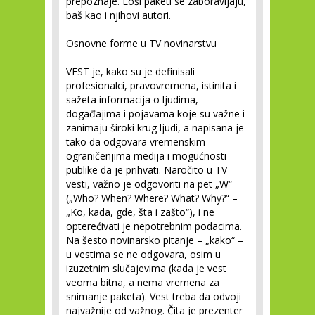
prepoznaje. Loši paketi se zaboravljaju,
baš kao i njihovi autori.
Osnovne forme u TV novinarstvu
VEST
je, kako su je definisali
profesionalci, pravovremena, istinita i
sažeta informacija o ljudima,
događajima i pojavama koje su važne i
zanimaju široki krug ljudi, a napisana je
tako da odgovara vremenskim
ograničenjima medija i mogućnosti
publike da je prihvati. Naročito u TV
vesti, važno je odgovoriti na pet „W“
(„Who? When? Where? What? Why?“ –
„Ko, kada, gde, šta i zašto“), i ne
opterećivati je nepotrebnim podacima.
Na šesto novinarsko pitanje – „kako“ –
u vestima se ne odgovara, osim u
izuzetnim slučajevima (kada je vest
veoma bitna, a nema vremena za
snimanje paketa). Vest treba da odvoji
najvažnije od važnog. Čita je prezenter