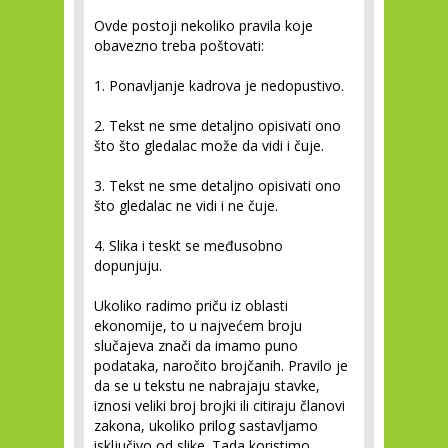
Ovde postoji nekoliko pravila koje
obavezno treba poštovati:
1. Ponavljanje kadrova je nedopustivo.
2. Tekst ne sme detaljno opisivati ono
što što gledalac može da vidi i čuje.
3. Tekst ne sme detaljno opisivati ono
što gledalac ne vidi i ne čuje.
4. Slika i teskt se međusobno
dopunjuju.
Ukoliko radimo priču iz oblasti
ekonomije, to u najvećem broju
slučajeva znači da imamo puno
podataka, naročito brojčanih. Pravilo je
da se u tekstu ne nabrajaju stavke,
iznosi veliki broj brojki ili citiraju članovi
zakona, ukoliko prilog sastavljamo
isključivo od slike. Tada koristimo