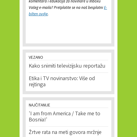
komentara i edukacija za novinare u Inboxu
Vašeg e-maila? Pretplatite se na naš besplatni
E-
bilten ovdje
.
VEZANO
Kako snimiti televizijsku reportažu
Etika i TV novinarstvo: Više od
rejtinga
NAJČITANIJE
'I am from America / Take me to
Bosnia!'
Žrtve rata na meti govora mržnje