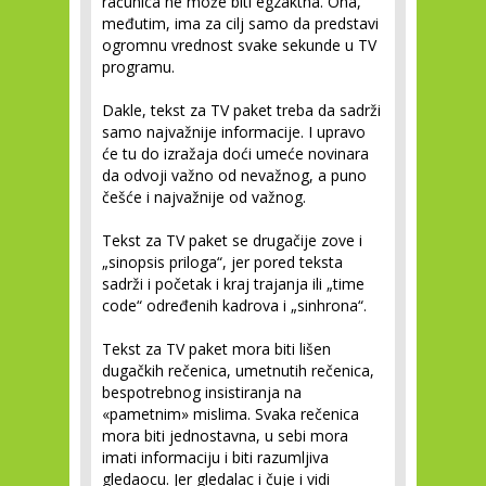
računica ne može biti egzaktna. Ona,
međutim, ima za cilj samo da predstavi
ogromnu vrednost svake sekunde u TV
programu.
Dakle, tekst za TV paket treba da sadrži
samo najvažnije informacije. I upravo
će tu do izražaja doći umeće novinara
da odvoji važno od nevažnog, a puno
češće i najvažnije od važnog.
Tekst za TV paket se drugačije zove i
„sinopsis priloga“, jer pored teksta
sadrži i početak i kraj trajanja ili „time
code“ određenih kadrova i „sinhrona“.
Tekst za TV paket mora biti lišen
dugačkih rečenica, umetnutih rečenica,
bespotrebnog insistiranja na
«pametnim» mislima. Svaka rečenica
mora biti jednostavna, u sebi mora
imati informaciju i biti razumljiva
gledaocu. Jer gledalac i čuje i vidi