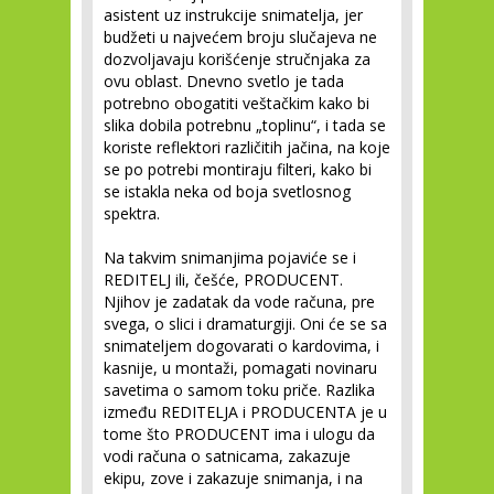
asistent uz instrukcije snimatelja, jer
budžeti u najvećem broju slučajeva ne
dozvoljavaju korišćenje stručnjaka za
ovu oblast. Dnevno svetlo je tada
potrebno obogatiti veštačkim kako bi
slika dobila potrebnu „toplinu“, i tada se
koriste reflektori različitih jačina, na koje
se po potrebi montiraju filteri, kako bi
se istakla neka od boja svetlosnog
spektra.
Na takvim snimanjima pojaviće se i
REDITELJ
ili, češće,
PRODUCENT
.
Njihov je zadatak da vode računa, pre
svega, o slici i dramaturgiji. Oni će se sa
snimateljem dogovarati o kardovima, i
kasnije, u montaži, pomagati novinaru
savetima o samom toku priče. Razlika
između REDITELJA i PRODUCENTA je u
tome što PRODUCENT ima i ulogu da
vodi računa o satnicama, zakazuje
ekipu, zove i zakazuje snimanja, i na