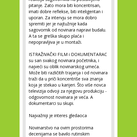
pitanje. Zato mora biti koncentrisan,
imati dobre reflekse, biti inteligentan i
uporan. Za intervju se mora dobro
spremiti jer je najtužnije kada
sagovornik od novinara napravi budalu.
A ta se greška skupo plaća i
nepopravljiva je u montaži.
ISTRAŽIVAČKI FILM i DOKUMENTARAC
su san svakog novinara početnika, i
najveći su oblik novinarskog umeća.
Može biti različitih trajanja i od novinara
traži da u priči koncentriše sva znanja
koja je stekao u karijeri. Što više novca
televizija odvoji za njegovu produkciju -
odgovornost novinara je veća. A
dokumentarci su skupi.
Najvažniji je interes gledaoca
Novinarstvo na ovim prostorima
decenijama se bavilo rutinskim