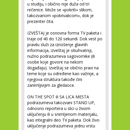
u studiju, i obično nije duža od tri
rečenice. Može se «pokriti» slikom,
takozvanom «pokrivalicom», dok je
prezenter čita.
IZVEŠTAJ
je osnovna forma TV paketa i
traje od 40 do 120 sekundi. Dok vest po
pravilu služi za iznošenje glavnih
informacija, izveštaj je obuhvatniji,
nužno podrazumeva sagovornike (ili
osobe koje govore na nekom
događaju). Izveštaj se obično pravi na
teme koje su određene kao važnije, a
njegova struktura takođe čini
zanimljivijim za gledaoce.
ON THE SPOT ili SA LICA MESTA
podrazumeva takozvani
STAND UP
,
odnosno reportera u slici u živom
uključenju ili u snimljenom materijalu,
kao integralni deo TV paketa. Dok živo
uključenje podrazumeva jednu vrstu