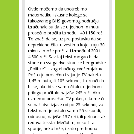
Ovde možemo da upotrebimo
matematiku: iskusne kolege sa
takozvanog BHS govornog područja,
izračunale su da se u jednom minutu
prosečno pročita između 140 i 150 reči.
To znači da se, uz pretpostavku da se
neprekidno čita, u vestima koje traju 30
minuta može pročitati između 4.200 i
4.500 reči. Sav taj tekst mogao bi da
stane na svega dve stranice beogradske
„Politike“ ili zagrebačkog «Večernjaka».
Pošto je prosečno trajanje TV paketa
1,45 minuta, ili 105 sekundi, to znači da
bi se, ako bi se samo čitalo, u jednom
prilogu pročitalo najviše 245 reči. Ako
uzmemo prosečan TV paket, u kome će
se naći dve izjave od po 25 sekundi, za
tekst nam je ostalo samo 55 sekundi,
odnosno, najviše 137 reči, ili petnaestak
redova teksta. Međutim, neko čita
sporije, neko brže, i zato prethodna