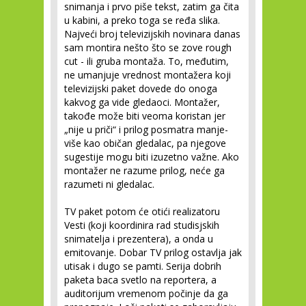
snimanja i prvo piše tekst, zatim ga čita
u kabini, a preko toga se ređa slika.
Najveći broj televizijskih novinara danas
sam montira nešto što se zove rough
cut - ili gruba montaža. To, međutim,
ne umanjuje vrednost montažera koji
televizijski paket dovede do onoga
kakvog ga vide gledaoci. Montažer,
takođe može biti veoma koristan jer
„nije u priči“ i prilog posmatra manje-
više kao običan gledalac, pa njegove
sugestije mogu biti izuzetno važne. Ako
montažer ne razume prilog, neće ga
razumeti ni gledalac.
TV paket potom će otići realizatoru
Vesti (koji koordinira rad studisjskih
snimatelja i prezentera), a onda u
emitovanje. Dobar TV prilog ostavlja jak
utisak i dugo se pamti. Serija dobrih
paketa baca svetlo na reportera, a
auditorijum vremenom počinje da ga