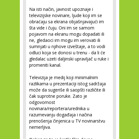
Na isti način, javnost upoznaje i
televizijske novinare, ljude koji im se
obraćaju sa ekrana objašnjavajući im
šta vide i čuju. Oni im se samom
pojavom na ekranu mogu dopadati ili
ne, gledaoci im mogu im verovati ili
sumnjati u njihove izveštaje, a to vodi
odluci koja se donosi u trenu - da li će
gledalac uzeti daljinski upravljač u ruke i
promeniti kanal.
Televizija je medij koji minimalnim
razlikama u prezentaciji istog sadržaja
može da sugeriše ili saopšti različite ili
čak suprotne poruke. Zato je
odgovornost
novinara/reportera/urednika u
razumevanju događaja i načina
prenošenja činjenica u TV novinarstvu
nemerljiva.