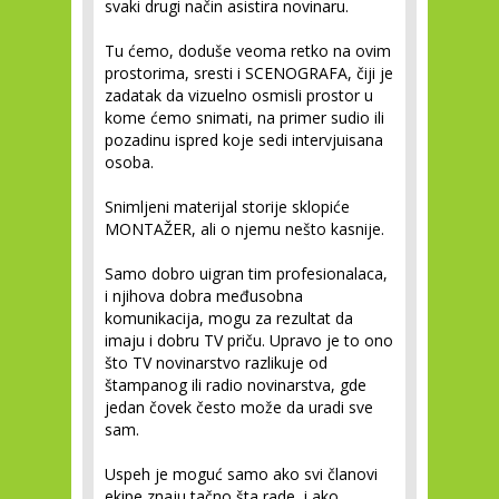
svaki drugi način asistira novinaru.
Tu ćemo, doduše veoma retko na ovim
prostorima, sresti i
SCENOGRAFA
, čiji je
zadatak da vizuelno osmisli prostor u
kome ćemo snimati, na primer sudio ili
pozadinu ispred koje sedi intervjuisana
osoba.
Snimljeni materijal storije sklopiće
MONTAŽER
, ali o njemu nešto kasnije.
Samo dobro uigran tim profesionalaca,
i njihova dobra međusobna
komunikacija, mogu za rezultat da
imaju i dobru TV priču. Upravo je to ono
što TV novinarstvo razlikuje od
štampanog ili radio novinarstva, gde
jedan čovek često može da uradi sve
sam.
Uspeh je moguć samo ako svi članovi
ekipe znaju tačno šta rade, i ako