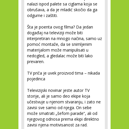
nalazi ispod palete sa ciglama koja se
obrušava, a da je mladić skočio da ga
odgurne i zaštiti.
Šta je poenta ovog filma? Da jedan
događaj na televiziji može biti
interpretiran na mnogo načina, samo uz
pomoć montaže, da se snimljenim
materijalom može manipulisati u
nedogled, a gledalac može biti lako
prevaren.
TV priča je uvek proizvod tima – nikada
pojedinca
Televizijski novinar jeste autor TV
storije, ali je samo deo ekipe koja
učestvuje u njenom stvaranju, i zato ne
zavisi sve samo od njega. On sebe
može smatrati „šefom parade“, ali od
njegovog odnosa prema ekipi direktno
zavisi njena motivisanost za rad.