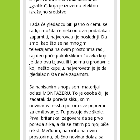
„grafiku“, koja je izuzetno efektno
izražajno sredstvo.
Tada će gledaocu biti jasno o čemu se
radi, i možda će neki od ovih podataka i
zapamtiti, najverovatnije poslednji. Da
smo, kao što se na mnogim
televizijama na ovim prostorima radi,
taj deo priče pokrili slikom čoveka koji
je dao ovu izjavu, ili ljudima u prodavnici
koji nešto kupuju, najverovatnije je da
gledalac ništa neće zapamtiti.
Sa napisanim sinopsisom materijal
odlazi
MONTAŽERU
. To je osoba čiji je
zadatak da poređa sliku, snimi
novinarov tekst, i potom sve pripremi
za emitovanje. Tu postoje dve škole.
Prva, britanska, zagovara da se prvo
poređa slika, a da se zatim po njoj piše
tekst. Međutim, naročito na ovim
prostorima, obično novinar dolazi sa