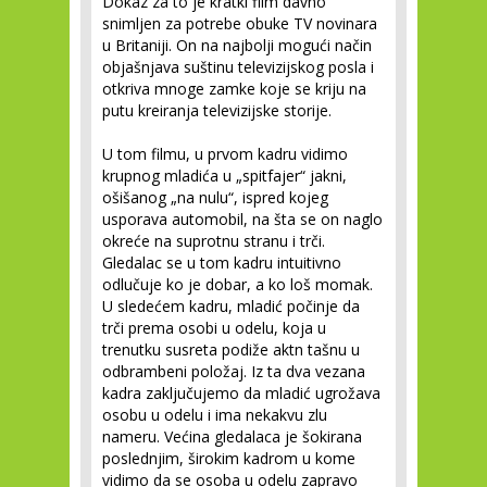
Dokaz za to je kratki film davno
snimljen za potrebe obuke TV novinara
u Britaniji. On na najbolji mogući način
objašnjava suštinu televizijskog posla i
otkriva mnoge zamke koje se kriju na
putu kreiranja televizijske storije.
U tom filmu, u prvom kadru vidimo
krupnog mladića u „spitfajer“ jakni,
ošišanog „na nulu“, ispred kojeg
usporava automobil, na šta se on naglo
okreće na suprotnu stranu i trči.
Gledalac se u tom kadru intuitivno
odlučuje ko je dobar, a ko loš momak.
U sledećem kadru, mladić počinje da
trči prema osobi u odelu, koja u
trenutku susreta podiže aktn tašnu u
odbrambeni položaj. Iz ta dva vezana
kadra zaključujemo da mladić ugrožava
osobu u odelu i ima nekakvu zlu
nameru. Većina gledalaca je šokirana
poslednjim, širokim kadrom u kome
vidimo da se osoba u odelu zapravo