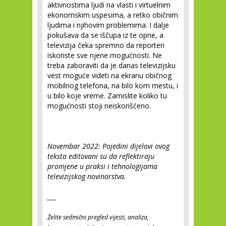
aktivnostima ljudi na vlasti i virtuelnim
ekonomskim uspesima, a retko običnim
ljudima i njihovim problemima. I dalje
pokušava da se iščupa iz te opne, a
televizija čeka spremno da reporteri
iskoriste sve njene mogućnosti. Ne
treba zaboraviti da je danas televizijsku
vest moguće videti na ekranu običnog
mobilnog telefona, na bilo kom mestu, i
u bilo koje vreme. Zamislite koliko tu
mogućnosti stoji neiskorišćeno.
Novembar 2022: Pojedini dijelovi ovog
teksta editovani su da reflektiraju
promjene u praksi i tehnologijama
televizijskog novinarstva.
___
Želite sedmični pregled vijesti, analiza,