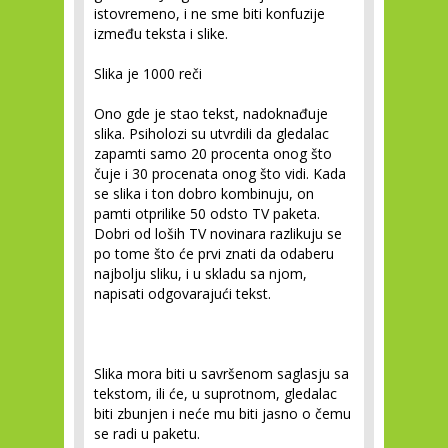
istovremeno, i ne sme biti konfuzije
između teksta i slike.
Slika je 1000 reči
Ono gde je stao tekst, nadoknađuje
slika. Psiholozi su utvrdili da gledalac
zapamti samo 20 procenta onog što
čuje i 30 procenata onog što vidi. Kada
se slika i ton dobro kombinuju, on
pamti otprilike 50 odsto TV paketa.
Dobri od loših TV novinara razlikuju se
po tome što će prvi znati da odaberu
najbolju sliku, i u skladu sa njom,
napisati odgovarajući tekst.
Slika mora biti u savršenom saglasju sa
tekstom, ili će, u suprotnom, gledalac
biti zbunjen i neće mu biti jasno o čemu
se radi u paketu.