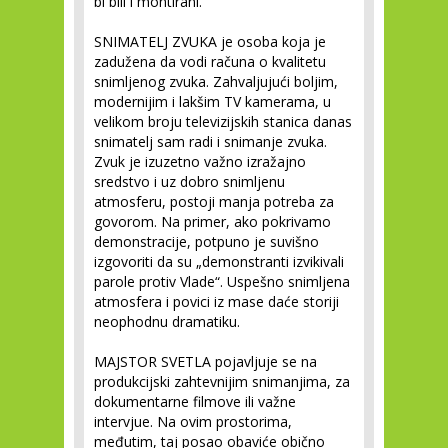
bi bili i montirani.
SNIMATELJ ZVUKA
je osoba koja je
zadužena da vodi računa o kvalitetu
snimljenog zvuka. Zahvaljujući boljim,
modernijim i lakšim TV kamerama, u
velikom broju televizijskih stanica danas
snimatelj sam radi i snimanje zvuka.
Zvuk je izuzetno važno izražajno
sredstvo i uz dobro snimljenu
atmosferu, postoji manja potreba za
govorom. Na primer, ako pokrivamo
demonstracije, potpuno je suvišno
izgovoriti da su „demonstranti izvikivali
parole protiv Vlade“. Uspešno snimljena
atmosfera i povici iz mase daće storiji
neophodnu dramatiku.
MAJSTOR SVETLA
pojavljuje se na
produkcijski zahtevnijim snimanjima, za
dokumentarne filmove ili važne
intervjue. Na ovim prostorima,
međutim, taj posao obaviće obično