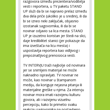
razgovora između prezentera/voditelja
vesti i reportera, u TV paketu STAND
UP služi da bi se napravio prelaz između
dva dela priče (ukoliko je u sredini), ili da
bi se izneo neki zaključak, objasnio
izostanak sagovornika, ili da bi se
novinar odjavio sa lica mesta. STAND
UP je izuzetno koristan jer štedi na slici,
daje kredibilitet stanici (jer pokazuje da
ima izveštača na licu mesta) i
uspostavlja reportera kao vidljivog i
prepoznatljivog prenosioca vesti.
TV INTERVJU
traži najbolje od novinara
jer se snimljeni materijal ne može
naknadno ispravljati. TV novinar ne
može, kao novinar u štampanom
mediju, da koriguje nejasna pitanja ili
materijalne greške u njima. Za intervju
novinar mora imati razvijenu kulturu
govora, ali i razvijenu vizuelnu
percepciju, kako bi primetio svaku
reakciju sagovornika na postavljeno