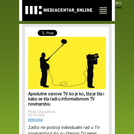
Skip to
BHS
main
ENG
content
Apsolutne osnove TV: ko je ko, šta je šta i
kako se šta radi u informativnom TV
novinarstvu
Peđa Obradović
03/10/2006
televizija
Zašto ne postoji individualni rad u TV
novinarstvu? Ko su članovi TV news