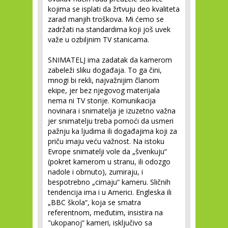
kojima se isplati da žrtvuju deo kvaliteta
zarad manjih troškova. Mi ćemo se
zadržati na standardima koji još uvek
važe u ozbiljnim TV stanicama.
SNIMATELJ
ima zadatak da kamerom
zabeleži sliku događaja. To ga čini,
mnogi bi rekli, najvažnijim članom
ekipe, jer bez njegovog materijala
nema ni TV storije. Komunikacija
novinara i snimatelja je izuzetno važna
jer snimatelju treba pomoći da usmeri
pažnju ka ljudima ili događajima koji za
priču imaju veću važnost. Na istoku
Evrope snimatelji vole da „švenkuju“
(pokret kamerom u stranu, ili odozgo
nadole i obrnuto), zumiraju, i
bespotrebno „cimaju“ kameru. Sličnih
tendencija ima i u Americi. Engleska ili
„BBC škola“, koja se smatra
referentnom, međutim, insistira na
"ukopanoj“ kameri, isključivo sa