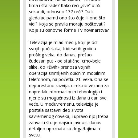
tima i šta rade? Kako reći „sve“ u 55
sekundi, odnosno 137 reči? Da li
gledalac pamti ono što čuje ili ono što
vidi? Koja se pravila moraju poštovati?
Koje su osnovne forme TV novinarstva?
Televizija je mlad medij, koji je od
svojih početaka, tridesetih godina
prošlog veka, do danas, prešao
čudesan put - od statične, crno-bele
slike, do «živih» prenosa vojnih
operacija snimljenih običnim mobilnim
telefonom, na početku 21. veka. Ona se
neporestano razvija, direktno vezana za
napredak informacionih tehnologija i
njene su mogućnosti iz dana u dan sve
veće. U međuvremenu, televizija je
postala sastavni deo života
savremenog čoveka, i upravo njoj treba
zahvaliti što je najšira javnost danas
detaljno upoznata sa događajima u
svetu.