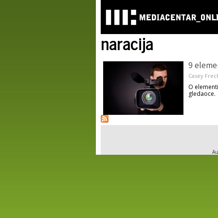
naracija
9 elemen
Casey Frec
O elementi
gledaoce.
Au