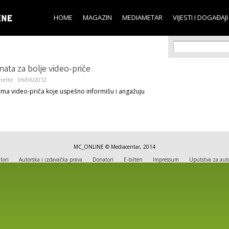
Skip to
main
HOME
MAGAZIN
MEDIAMETAR
VIJESTI I DOGAĐAJI
content
Search f
Search
ata za bolje video-priče
hette
06/06/2012
ma video-priča koje uspešno informišu i angažuju
MC_ONLINE © Mediacentar, 2014
tori
Autorska i izdavačka prava
Donatori
E-bilten
Impressum
Uputstva za aut