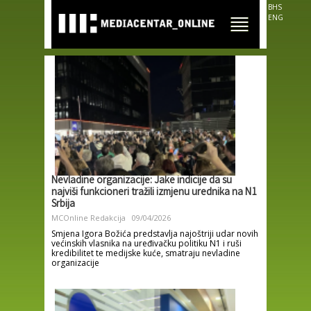
Skip to
BHS
main
ENG
content
Nevladine organizacije: Jake indicije da su
najviši funkcioneri tražili izmjenu urednika na N1
Srbija
MCOnline Redakcija
09/04/2026
Smjena Igora Božića predstavlja najoštriji udar novih
većinskih vlasnika na uređivačku politiku N1 i ruši
kredibilitet te medijske kuće, smatraju nevladine
organizacije