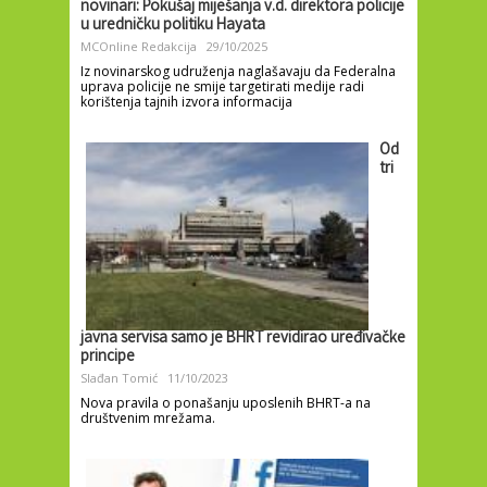
novinari: Pokušaj miješanja v.d. direktora policije
u uredničku politiku Hayata
MCOnline Redakcija
29/10/2025
Iz novinarskog udruženja naglašavaju da Federalna
uprava policije ne smije targetirati medije radi
korištenja tajnih izvora informacija
Od
tri
javna servisa samo je BHRT revidirao uređivačke
principe
Slađan Tomić
11/10/2023
Nova pravila o ponašanju uposlenih BHRT-a na
društvenim mrežama.