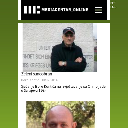
Skip to
BHS
main
ENG
content
Zeleni suncobran
Boro Kontić
10/02/2014
Sjećanje Bore Kontića na izvještavanje sa Olimpijade
u Sarajevu 1984.