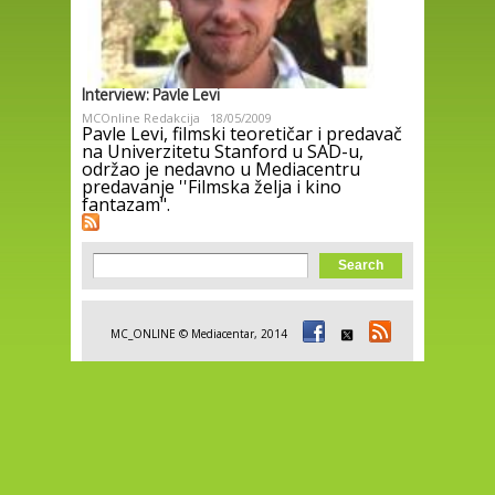
Interview: Pavle Levi
MCOnline Redakcija
18/05/2009
Pavle Levi, filmski teoretičar i predavač
na Univerzitetu Stanford u SAD-u,
održao je nedavno u Mediacentru
predavanje ''Filmska želja i kino
fantazam".
Search form
Search
MC_ONLINE © Mediacentar, 2014